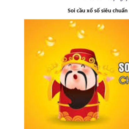
Soi cầu xổ số siêu chuẩn 