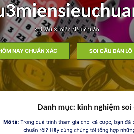
u
3
m
i
e
n
s
i
e
u
c
h
u
a
soi cầu 3 miền siêu chuẩn
 HÔM NAY CHUẨN XÁC
SOI CẦU DÀN LÔ
Danh mục:
kinh nghiệm soi 
Mô tả:
Trong quá trình tham gia chơi cá cược, bạn đã 
chuẩn rồi? Hãy cùng chúng tôi tổng hợp những