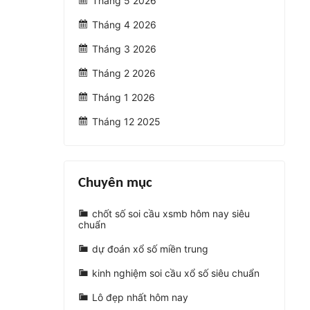
Tháng 5 2026
Tháng 4 2026
Tháng 3 2026
Tháng 2 2026
Tháng 1 2026
Tháng 12 2025
Chuyên mục
chốt số soi cầu xsmb hôm nay siêu
chuẩn
dự đoán xổ số miền trung
kinh nghiệm soi cầu xổ số siêu chuẩn
Lô đẹp nhất hôm nay