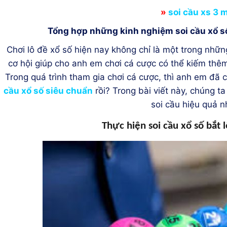
»
soi cầu xs 3 
Tổng hợp những kinh nghiệm soi cầu xổ s
Chơi lô đề xổ số hiện nay không chỉ là một trong những 
cơ hội giúp cho anh em chơi cá cược có thể kiếm thêm
Trong quá trình tham gia chơi cá cược, thì anh em đã
cầu xổ số siêu chuẩn
rồi? Trong bài viết này, chúng 
soi cầu hiệu quả n
Thực hiện soi cầu xổ số bắt 