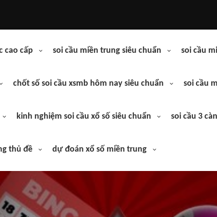
c cao cấp
soi cầu miền trung siêu chuẩn
soi cầu m
chốt số soi cầu xsmb hôm nay siêu chuẩn
soi cầu 
kinh nghiệm soi cầu xổ số siêu chuẩn
soi cầu 3 cà
ng thủ đề
dự đoán xổ số miền trung