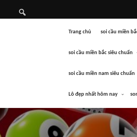
Skip
to
content
Trang chủ
soi cầu miền bắ
soi cầu miền bắc siêu chuẩn
soi cầu miền nam siêu chuẩn
Lô đẹp nhất hôm nay
so