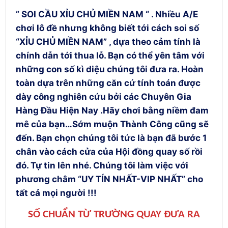
” SOI CẦU XỈU CHỦ MIỀN NAM “ . Nhiều A/E
chơi lô đề nhưng không biết tới cách soi số
“XỈU CHỦ MIỀN NAM” , dựa theo cảm tính là
chính dẫn tới thua lỗ. Bạn có thể yên tâm với
những con số kì diệu chúng tôi đưa ra. Hoàn
toàn dựa trên những căn cứ tính toán được
dày công nghiên cứu bởi các Chuyên Gia
Hàng Đầu Hiện Nay .Hãy chơi bằng niềm đam
mê của bạn…Sớm muộn Thành Công cũng sẽ
đến. Bạn chọn chúng tôi tức là bạn đã bước 1
chân vào cách cửa của Hội đồng quay số rồi
đó. Tự tin lên nhé. Chúng tôi làm việc với
phương châm “UY TÍN NHẤT-VIP NHẤT” cho
tất cả mọi người !!!
SỐ CHUẨN TỪ TRƯỜNG QUAY ĐƯA RA