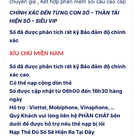
chuyên gia , Kết hợp phần mềm soi cầu cao cấp
CHÍNH XÁC ĐẾN TỪNG CON SỐ – THẦN TÀI
HIỆN SỐ – SIÊU VIP
Số đã được phân tích rất kỹ Bảo đảm độ chính
xác
XỈU CHỦ MIỀN NAM
Số đã được phân tích rất kỹ Bảo đảm độ chính
xác cao.
Có thể nạp cộng dồn thẻ
Số được cập nhật từ 06h00 đến 16h30 hàng
ngày
Hỗ trợ : Viettel, Mobiphone, Vinaphone, …
Quý Khách vui lòng liên hệ PHẦN CHÁT bên
dưới để được hỗ trợ nếu thẻ nạp bị lỗi
Nạp Thẻ Đủ Số Sẽ Hiện Ra Tại Đây