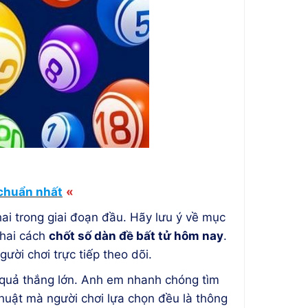
 chuẩn nhất
«
ai trong giai đoạn đầu. Hãy lưu ý về mục
khai cách
chốt số dàn đề bất tử hôm nay
.
gười chơi trực tiếp theo dõi.
 quả thắng lớn. Anh em nhanh chóng tìm
thuật mà người chơi lựa chọn đều là thông