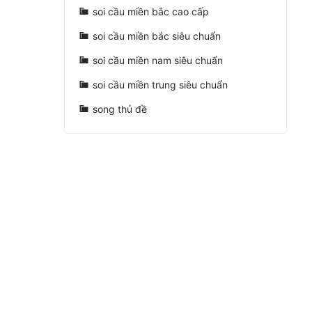
soi cầu miền bắc cao cấp
soi cầu miền bắc siêu chuẩn
soi cầu miền nam siêu chuẩn
soi cầu miền trung siêu chuẩn
song thủ đề