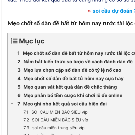
»
soi cầu dự đoán
Mẹo chốt số dàn đề bất tử hôm nay rước tài lộc
Mục lục
Mẹo chốt số dàn đề bất tử hôm nay rước tài lộc 
Nắm bắt kiến thức sơ lược về cách đánh dàn đề
Mẹo lựa chọn cặp số dàn đề có tỷ lệ nổ cao
Mẹo chốt số dàn đề bất tử hôm nay cực hay
Mẹo quan sát kết quả dàn đề chắc thắng
Mẹo phân bổ tiền cược khi chơi lô đề online
Mẹo ghi nhớ kết quả soi cầu hiện đại
SOI CẦU MIỀN BẮC SIÊU víp
SOI CẦU MIỀN BẮC SIÊU víp
soi cầu miền trung siêu víp