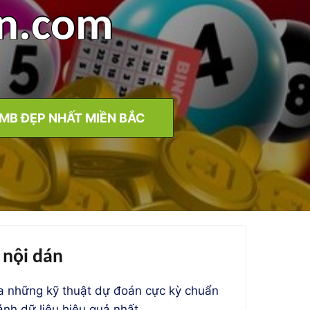
n
.
c
o
m
 MB ĐẸP NHẤT MIỀN BẮC
 nội dán
 những kỹ thuật dự đoán cực kỳ chuẩn
nh dữ liệu hiệu quả nhất.