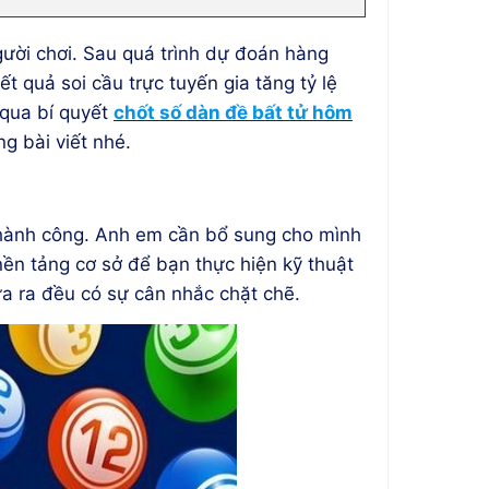
gười chơi. Sau quá trình dự đoán hàng
 quả soi cầu trực tuyến gia tăng tỷ lệ
 qua bí quyết
chốt số dàn đề bất tử hôm
ng bài viết nhé.
 thành công. Anh em cần bổ sung cho mình
nền tảng cơ sở để bạn thực hiện kỹ thuật
ưa ra đều có sự cân nhắc chặt chẽ.