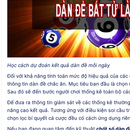
Học cách dự đoán kết quả dàn đề mỗi ngày
Đối với khả năng tính toán mức độ hiệu quả của các 
thông tin dàn đề chắc ăn. Mục tiêu ban đầu là chọn 
Sau đó sẽ đến bước người chơi thống kê toàn bộ các
Để đưa ra thông tin giám sát về các thống kê thường
nâng cao kết quả. Tương ứng với điều kiện soi cầu tr
chọn lọc bí quyết cá cược đều có cách ứng dụng riên
Nếu bạn đang quan tâm đến kỹ thuật
chốt số dàn đ