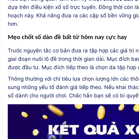
dựa trên điều kiện xổ số trực tuyến. Đồng thời còn 
hoạch này. Khả năng đưa ra các cặp số bền vững giú
hơn.
Mẹo chốt số dàn đề bất tử hôm nay cực hay
Trước nguyên tắc cơ bản đưa ra tập hợp các giá trị
giai đoạn nuôi lô đề trong thời gian dài. Mục đích 
được đầu tư. Mục đích tiếp theo là chọn da tập hợp 
Thông thường với chỉ tiêu lựa chọn lượng lớn các th
sung những yếu tố đánh giá tiếp theo. Nếu khai thá
số dành cho người chơi. Chắc hẳn bạn sẽ có bí quyế