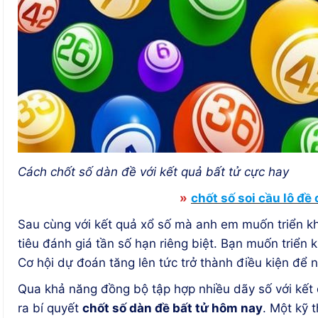
Cách chốt số dàn đề với kết quả bất tử cực hay
»
chốt số soi cầu lô đề
Sau cùng với kết quả xổ số mà anh em muốn triển kh
tiêu đánh giá tần số hạn riêng biệt. Bạn muốn triển 
Cơ hội dự đoán tăng lên tức trở thành điều kiện để n
Qua khả năng đồng bộ tập hợp nhiều dãy số với kết
ra bí quyết
chốt số dàn đề bất tử hôm nay
. Một kỹ 