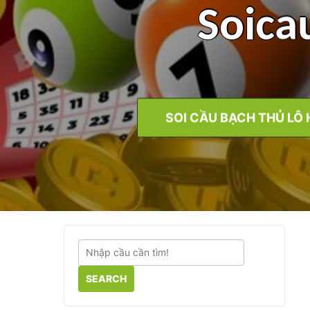
S
o
i
c
a
SOI CẦU BẠCH THỦ LÔ
SEARCH