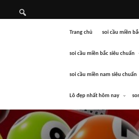
Skip
to
content
Trang chủ
soi cầu miền bắ
soi cầu miền bắc siêu chuẩn
soi cầu miền nam siêu chuẩn
Lô đẹp nhất hôm nay
so