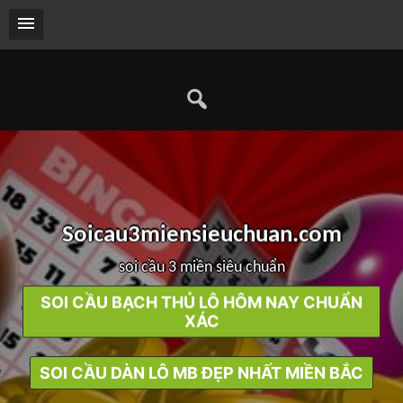
Skip
to
content
S
o
i
c
a
u
3
m
i
e
n
s
i
e
u
c
h
u
a
n
.
c
o
m
soi cầu 3 miền siêu chuẩn
SOI CẦU BẠCH THỦ LÔ HÔM NAY CHUẨN
XÁC
SOI CẦU DÀN LÔ MB ĐẸP NHẤT MIỀN BẮC