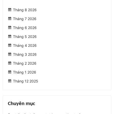
Tháng 8 2026
Tháng 7 2026
Tháng 6 2026
Tháng 5 2026
Tháng 4 2026
Tháng 3 2026
Tháng 2 2026
Tháng 1 2026
Tháng 12 2025
Chuyên mục