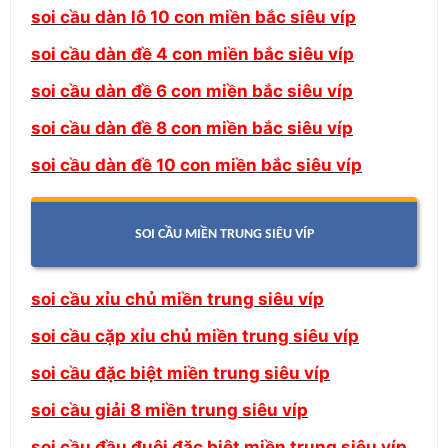
soi cầu dàn lô 10 con miền bắc siêu víp
soi cầu dàn đề 4 con miền bắc siêu víp
soi cầu dàn đề 6 con miền bắc siêu víp
soi cầu dàn đề 8 con miền bắc siêu víp
soi cầu dàn đề 10 con miền bắc siêu víp
SOI CẦU MIỀN TRUNG SIÊU VÍP
soi cầu xỉu chủ miền trung siêu víp
soi cầu cặp xỉu chủ miền trung siêu víp
soi cầu đặc biệt miền trung siêu víp
soi cầu giải 8 miền trung siêu víp
soi cầu đầu đuôi đặc biệt miền trung siêu víp