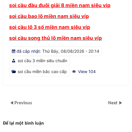
soi cầu đầu đuôi giải 8 miền nam siêu víp
soi cầu bao lô miền nam siêu víp
soi cầu lô 3 số miền nam siêu víp
soi cầu song thủ lô miền nam siêu víp
đã câp nhật:
Thứ Bảy, 08/08/2026 - 20:14
soi cầu 3 miền siêu chuẩn
soi cầu miền bắc cao cấp
View 104
Previous
Next
Để lại một bình luận