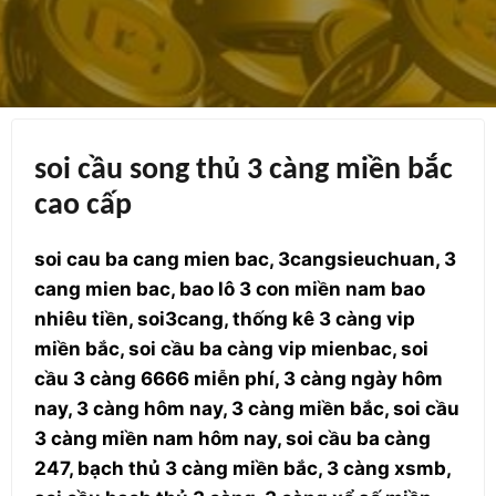
soi cầu song thủ 3 càng miền bắc
cao cấp
soi cau ba cang mien bac, 3cangsieuchuan, 3
cang mien bac, bao lô 3 con miền nam bao
nhiêu tiền, soi3cang, thống kê 3 càng vip
miền bắc, soi cầu ba càng vip mienbac, soi
cầu 3 càng 6666 miễn phí, 3 càng ngày hôm
nay, 3 càng hôm nay, 3 càng miền bắc, soi cầu
3 càng miền nam hôm nay, soi cầu ba càng
247, bạch thủ 3 càng miền bắc, 3 càng xsmb,