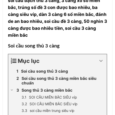
soi cầu bạch thủ 3 càng, 3 càng xổ số miền
bắc, trúng số đề 3 con được bao nhiêu, ba
càng siêu víp, dàn 3 càng 6 số miền bắc, đánh
de an bao nhiêu, soi cầu đề 3 càng, 50 nghìn 3
càng được bao nhiêu tiền, soi cầu 3 càng
miền bắc
Soi cầu song thủ 3 càng
Mục lục
Soi cầu song thủ 3 càng
Soi cầu song thủ 3 càng miền bắc siêu
chuẩn
Song thủ 3 càng miền bắc
SOI CẦU MIỀN BẮC SIÊU víp
SOI CẦU MIỀN BẮC SIÊU víp
soi cầu miền trung siêu víp