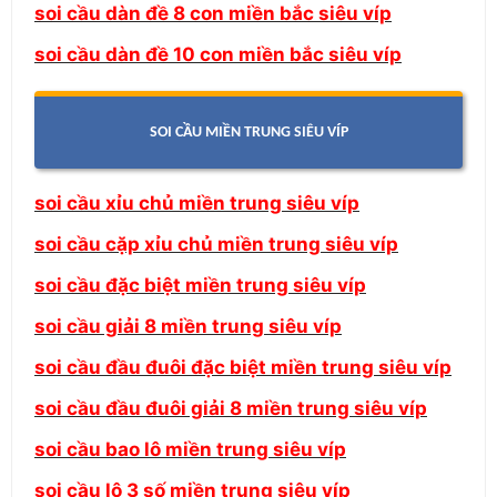
soi cầu dàn đề 8 con miền bắc siêu víp
soi cầu dàn đề 10 con miền bắc siêu víp
SOI CẦU MIỀN TRUNG SIÊU VÍP
soi cầu xỉu chủ miền trung siêu víp
soi cầu cặp xỉu chủ miền trung siêu víp
soi cầu đặc biệt miền trung siêu víp
soi cầu giải 8 miền trung siêu víp
soi cầu đầu đuôi đặc biệt miền trung siêu víp
soi cầu đầu đuôi giải 8 miền trung siêu víp
soi cầu bao lô miền trung siêu víp
soi cầu lô 3 số miền trung siêu víp