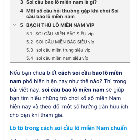
Soi cầu bao lô miền nam là gì?
Một số cầu hỏi thường gặp khi chơi Soi
cầu bao lô miền nam
BẠCH THỦ LÔ MIỀN NAM VÍP
SOI CẦU MIỀN BẮC SIÊU víp
SOI CẦU MIỀN BẮC SIÊU víp
soi cầu miền trung siêu víp
soi cầu miền nam siêu víp
Nếu bạn chưa biết
cách soi cầu bao lô miền
nam
phổ biến hiện nay như thế nào? Thì trong
bài viết này,
soi cầu bao lô miền nam
sẽ giúp
bạn tìm hiểu những trò chơi xổ số miền Nam
hiện nay và theo dõi một số hướng dẫn hữu ích
cho bạn khi tham gia.
Lô tô trong cách soi cầu lô miền Nam chuẩn