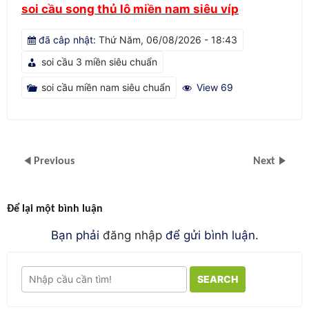
soi cầu song thủ lô miền nam siêu víp
đã câp nhật:
Thứ Năm, 06/08/2026 - 18:43
soi cầu 3 miền siêu chuẩn
soi cầu miền nam siêu chuẩn
View 69
Previous
Next
Để lại một bình luận
Bạn phải
đăng nhập
để gửi bình luận.
SEARCH