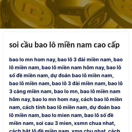
soi cầu bao lô miền nam cao cấp
bao lo mn hom nay, bao lô 3 đài miền nam, bao
lô miền nam, bao lô miền nam hôm nay, bao lô
số đề miền nam, dự đoán bao lô miền nam,
bao lô miền nam, bao lô 3 đài miền nam, bao lô
3 càng miền nam, bao lo mn, bao lô miền nam
hôm nay, bao lo mn hom nay, cách bao lô miền
nam, cách tính bao lô miền nam, dự đoán bao
lô miền nam, bao lo mien nam, bao lô số đề
miền nam, soi cau 3 mien, xsmn chua nhat,
cách bắt lô đề miền nam, xmn chu nhat, cách