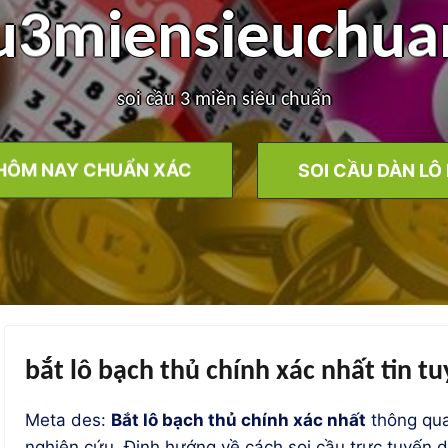
u
3
m
i
e
n
s
i
e
u
c
h
u
a
soi cầu 3 miền siêu chuẩn
 HÔM NAY CHUẨN XÁC
SOI CẦU DÀN LÔ
bắt lô bạch thủ chính xác nhất tin 
Meta des:
Bắt lô bạch thủ chính xác nhất
thông qua
nghiên cứu. Định hướng về cách soi cầu trực tuyến 