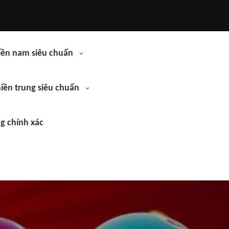
iền nam siêu chuẩn
miền trung siêu chuẩn
ng chính xác