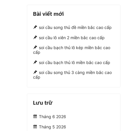
Bài viết mới
soi cầu song thủ đề miền bắc cao cấp
soi cầu lô xiên 2 miền bắc cao cấp
soi cầu bạch thủ lô kép miền bắc cao
cấp
soi cầu bạch thủ lô miền bắc cao cấp
soi cầu song thủ 3 càng miền bắc cao
cấp
Lưu trữ
Tháng 6 2026
Tháng 5 2026