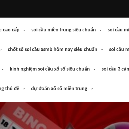
c cao cấp
soi cầu miền trung siêu chuẩn
soi cầu m
chốt số soi cầu xsmb hôm nay siêu chuẩn
soi cầu 
kinh nghiệm soi cầu xổ số siêu chuẩn
soi cầu 3 cà
ng thủ đề
dự đoán xổ số miền trung