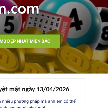
n
.
c
o
m
 MB ĐẸP NHẤT MIỀN BẮC
tuyệt mật ngày 13/04/2026
 nhiều phương pháp mà anh em có thể
dành cho người chơi mới.