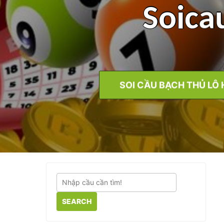
S
o
i
c
a
SOI CẦU BẠCH THỦ LÔ
SEARCH