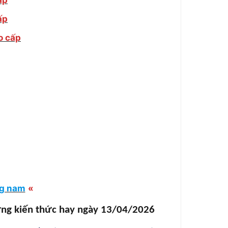
ấp
o cấp
ng nam
«
hững kiến thức hay ngày 13/04/2026