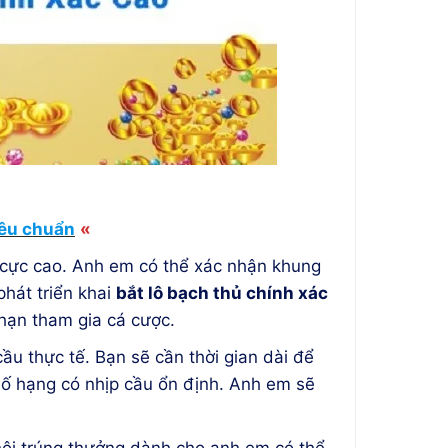
iêu chuẩn
«
 cực cao. Anh em có thể xác nhận khung
hát triển khai
bắt lô bạch thủ chính xác
 hạn tham gia cá cược.
u thực tế. Bạn sẽ cần thời gian dài để
số hạng có nhịp cầu ổn định. Anh em sẽ