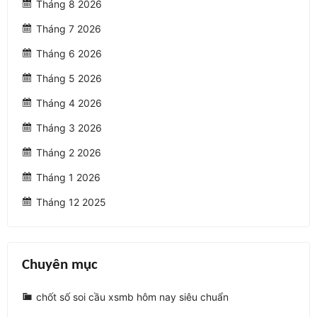
Tháng 8 2026
Tháng 7 2026
Tháng 6 2026
Tháng 5 2026
Tháng 4 2026
Tháng 3 2026
Tháng 2 2026
Tháng 1 2026
Tháng 12 2025
Chuyên mục
chốt số soi cầu xsmb hôm nay siêu chuẩn