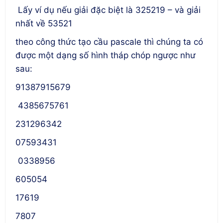
Lấy ví dụ nếu giải đặc biệt là 325219 – và giải
nhất về 53521
theo công thức tạo cầu pascale thì chúng ta có
được một dạng số hình tháp chóp ngược như
sau:
91387915679
4385675761
231296342
07593431
0338956
605054
17619
7807