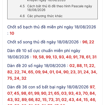
Cách bắt thủ lô đề theo hình Pascale ngày
18/08/2026
Các phương thức khác
Chốt số bạch thủ đề miễn phí ngày 18/08/2026
:
10
Chốt số song thủ đề ngày 18/08/2026 :
96, 22
Dàn đề 10 số cực chuẩn miễn phí ngày
18/08/2026 :
19, 58, 99, 13, 93, 40, 91, 78, 61, 31
Dàn đề 20 số ngày 18/08/2026 :
02, 88, 11, 22,
82, 22, 74, 65, 09, 94, 01, 04, 90, 23, 31, 24, 34,
75, 24, 32
Dàn đề 36 con số bất bại ngày 18/08/2026
97,
07, 45, 98, 61, 99, 90, 21, 65, 03, 93, 43, 70, 84,
43, 92, 89, 66, 82, 15, 73, 31, 02, 43, 44, 15, 46,