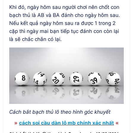
Khi đó, ngày hôm sau người chơi nên chốt con
bạch thủ là AB và BA đánh cho ngày hôm sau.
Nếu kết quả ngày hôm sau ra được 1 trong 2
cặp thì ngày mai bạn tiếp tục đánh con còn lại
là sẽ chắc chắn có lại.
Cách bắt bạch thủ lô theo hình góc khuyết
»
cách soi cầu dàn lô mb chính xác nhất
«