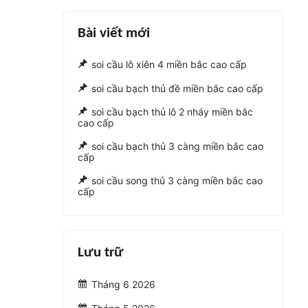
Bài viết mới
soi cầu lô xiên 4 miền bắc cao cấp
soi cầu bạch thủ đề miền bắc cao cấp
soi cầu bạch thủ lô 2 nháy miền bắc
cao cấp
soi cầu bạch thủ 3 càng miền bắc cao
cấp
soi cầu song thủ 3 càng miền bắc cao
cấp
Lưu trữ
Tháng 6 2026