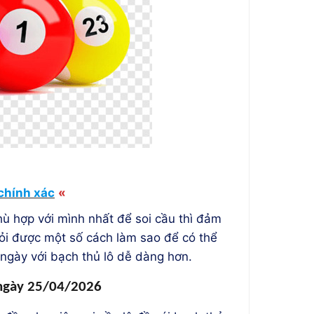
chính xác
«
hù hợp với mình nhất để soi cầu thì đảm
ỏi được một số cách làm sao để có thể
ngày với bạch thủ lô dễ dàng hơn.
? ngày 25/04/2026