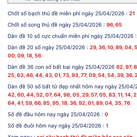
Chốt số bạch thủ đề miễn phí ngày 25/04/2026 :
21
Chốt số song thủ đề ngày 25/04/2026 :
96, 65
Dàn đề 10 số cực chuẩn miễn phí ngày 25/04/2026 
Dàn đề 20 số ngày 25/04/2026 :
29, 36, 10, 89, 04, 
00, 09, 18, 56
Dàn đề 36 con số bất bại ngày 25/04/2026
62, 97, 8
25, 63, 46, 44, 43, 01, 73, 93, 77, 09, 54, 54, 39, 36, 
Dàn đề 50 số bất tử đẹp nhất hôm nay ngày 25/04/
42, 60, 44, 52, 07, 64, 98, 05, 29, 57, 05, 83, 11, 14, 26
64, 41, 59, 66, 85, 95, 18, 36, 92, 01, 89, 04, 35, 76
Số đề đầu hôm nay ngày 25/04/2026 :
0
Số đề đuôi hôm nay ngày 25/04/2026 :
1
Xem ngay :
soi cầu bạch thủ đề miền bắc cao cấp