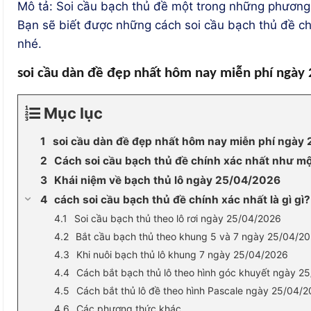
Mô tả: Soi cầu bạch thủ đề một trong những phương
Bạn sẽ biết được những cách soi cầu bạch thủ đề chín
nhé.
soi cầu dàn đề đẹp nhất hôm nay miễn phí ngày
Mục lục
soi cầu dàn đề đẹp nhất hôm nay miễn phí ngày
Cách soi cầu bạch thủ đề chính xác nhất như m
Khái niệm về bạch thủ lô ngày 25/04/2026
cách soi cầu bạch thủ đề chính xác nhất là gì g
Soi cầu bạch thủ theo lô rơi ngày 25/04/2026
Bắt cầu bạch thủ theo khung 5 và 7 ngày 25/04/2
Khi nuôi bạch thủ lô khung 7 ngày 25/04/2026
Cách bắt bạch thủ lô theo hình góc khuyết ngày 2
Cách bắt thủ lô đề theo hình Pascale ngày 25/04/
Các phương thức khác