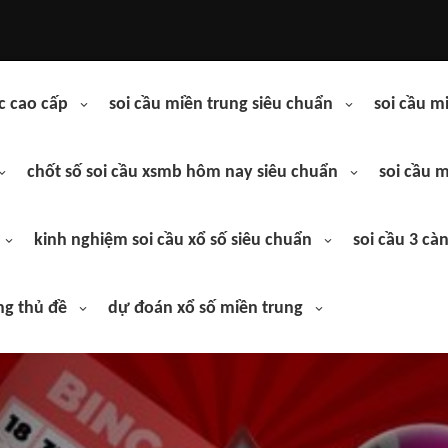
c cao cấp
soi cầu miền trung siêu chuẩn
soi cầu m
chốt số soi cầu xsmb hôm nay siêu chuẩn
soi cầu 
kinh nghiệm soi cầu xổ số siêu chuẩn
soi cầu 3 cà
ng thủ đề
dự đoán xổ số miền trung