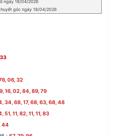
số ngày 18/04/2026
 khuyết góc ngày 18/04/2026
 33
76, 06, 32
9, 16, 02, 84, 89, 79
, 34, 68, 17, 68, 63, 68, 48
, 51, 11, 82, 11, 11, 83
, 44
26 :
57, 79, 96