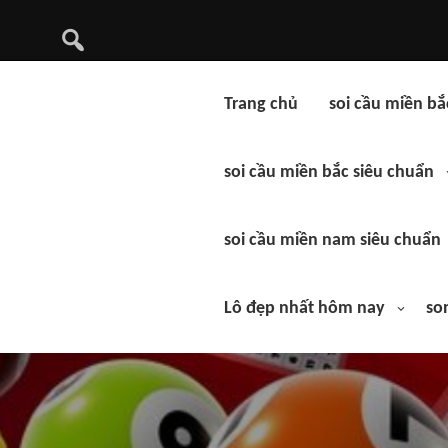
Skip
to
content
Trang chủ
soi cầu miền bắ
soi cầu miền bắc siêu chuẩn
soi cầu miền nam siêu chuẩn
Lô đẹp nhất hôm nay
so