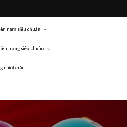
iền nam siêu chuẩn
miền trung siêu chuẩn
ng chính xác