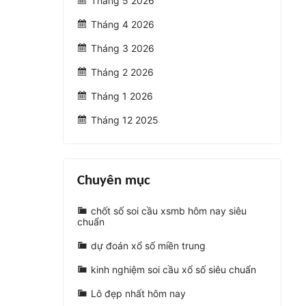
Tháng 5 2026
Tháng 4 2026
Tháng 3 2026
Tháng 2 2026
Tháng 1 2026
Tháng 12 2025
Chuyên mục
chốt số soi cầu xsmb hôm nay siêu
chuẩn
dự đoán xổ số miền trung
kinh nghiệm soi cầu xổ số siêu chuẩn
Lô đẹp nhất hôm nay