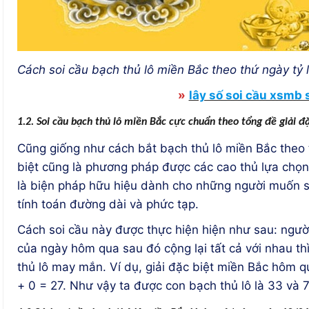
Cách soi cầu bạch thủ lô miền Bắc theo thứ ngày tỷ 
»
lây số soi cầu xsmb 
1.2. Soi cầu bạch thủ lô miền Bắc cực chuẩn theo tổng đề giải đặ
Cũng giống như cách bắt bạch thủ lô miền Bắc theo t
biệt cũng là phương pháp được các cao thủ lựa chọn
là biện pháp hữu hiệu dành cho những người muốn so
tính toán đường dài và phức tạp.
Cách soi cầu này được thực hiện hiện như sau: người 
của ngày hôm qua sau đó cộng lại tất cả với nhau th
thủ lô may mắn. Ví dụ, giải đặc biệt miền Bắc hôm qu
+ 0 = 27. Như vậy ta được con bạch thủ lô là 33 và