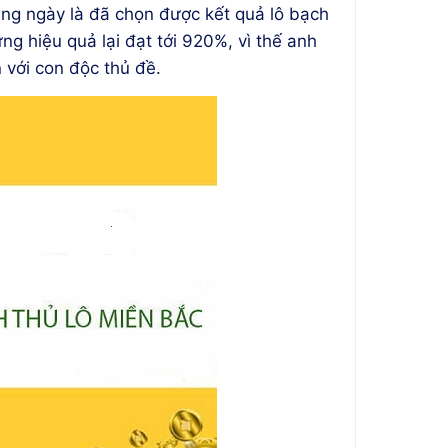
ng ngày là đã chọn được kết quả lô bạch
g hiệu quả lại đạt tới 920%, vì thế anh
 với con độc thủ đề.