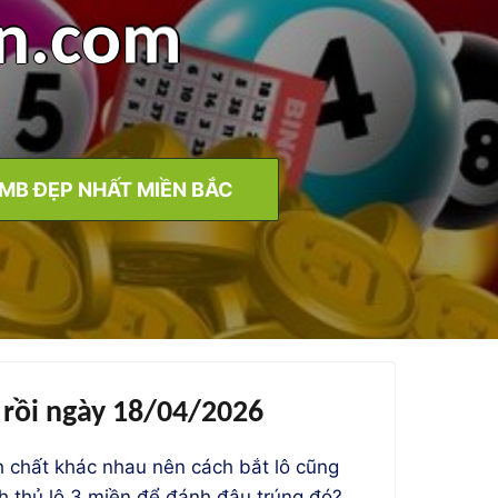
n
.
c
o
m
 MB ĐẸP NHẤT MIỀN BẮC
y rồi ngày 18/04/2026
nh chất khác nhau nên cách bắt lô cũng
h thủ lô 3 miền để đánh đâu trúng đó?