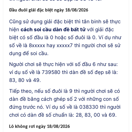
Đầu đuôi giải đặc biệt ngày 18/08/2026
Cũng sử dụng giải đặc biệt thì tân binh sẽ thực
hiện
cách soi cầu dàn đề bất tử
với giải đặc
biệt có số đầu là 0 hoặc số đuôi là 0. Ví dụ như
số về là 8xxxxx hay xxxxx7 thì người chơi sẽ sử
dụng để soi cầu.
Người chơi sẽ thực hiện với số đầu 6 như sau:
ví dụ số về là 739580 thì dàn đề số đẹp sẽ là:
83, 80 và 49.
Tiếp theo, nếu số đuôi là 9 thì người chơi sẽ có
dàn đề bằng cách ghép số 2 với những con số
đứng trước nó. Ví dụ số về là 038330 thì người
chơi có dàn đề số chuẩn là: 28, 83, 00 và 69.
Lô không rơi ngày 18/08/2026