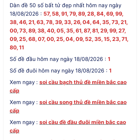
Dàn đề 50 số bất tử đẹp nhất hôm nay ngày
18/08/2026 :
57, 58, 91, 79, 89, 28, 84, 69, 99,
38, 46, 21, 63, 78, 39, 33, 26, 04, 64, 35, 73, 21,
00, 73, 89, 38, 40, 05, 35, 61, 87, 81, 29, 99, 27,
09, 25, 68, 07, 00, 25, 04, 09, 52, 35, 15, 23, 71,
80, 11
Số đề đầu hôm nay ngày 18/08/2026 :
1
Số đề đuôi hôm nay ngày 18/08/2026 :
1
Xem ngay :
soi cầu bạch thủ đề miền bắc cao
cấp
Xem ngay :
soi cầu song thủ đề miền bắc cao
cấp
Xem ngay :
soi cầu đề đầu đuôi miền bắc cao
cấp