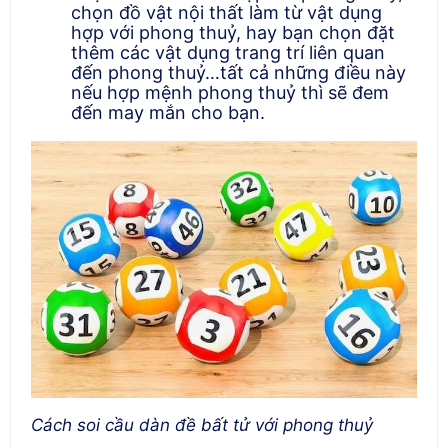
chọn đồ vật nội thất làm từ vật dụng
hợp với phong thuỷ, hay bạn chọn đặt
thêm các vật dụng trang trí liên quan
đến phong thuỷ…tất cả những điều này
nếu hợp mệnh phong thuỷ thì sẽ đem
đến may mắn cho bạn.
Cách soi cầu dàn đề bất tử với phong thuỷ