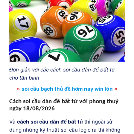
Đơn giản với các cách soi cầu dàn để bất từ
cho tân binh
»
soi cầu bạch thủ đề hôm nay win lớn
«
Cách soi cầu dàn đề bất tử với phong thuỷ
ngày 18/08/2026
Và
cách soi cầu dàn để bất tử
thì ngoài sử
dụng những kỹ thuật soi cầu logic ra thì không