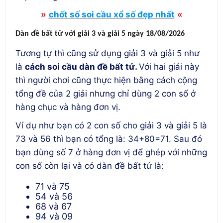
»
chốt số soi cầu xổ số đẹp nhất
«
Dàn đề bất tử với giải 3 và giải 5 ngày 18/08/2026
Tương tự thì cũng sử dụng giải 3 và giải 5 như
là
cách soi cầu dàn đề bất tử.
Với hai giải này
thì người chơi cũng thực hiện bằng cách cộng
tổng đề của 2 giải nhưng chỉ dùng 2 con số ở
hàng chục và hàng đơn vị.
Ví dụ như bạn có 2 con số cho giải 3 và giải 5 là
73 và 56 thì bạn có tổng là: 34+80=71. Sau đó
bạn dùng số 7 ở hàng đơn vị để ghép với những
con số còn lại và có dàn đề bất tử là:
71 và 75
54 và 56
68 và 67
94 và 09