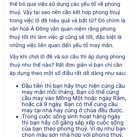
thể bỏ qua việc sử dụng các yếu tố về phong
thuỷ. Vậy tại sao nên cần kết hợp phong thuỷ
trong việc lô đề hiệu quả và bất tử? Đó chính là
văn hoá Á Đông vẫn quan niệm rằng phong
thuỷ tốt thì làm việc gì cũng sẽ tốt, đặc biệt là
những việc liên quan đến yếu tố may mắn.
Vậy khi chơi lô đề và soi cầu thì áp dụng phong
thuỷ như thế nào? Rất đơn giản vì bạn chỉ cần
áp dụng theo một số điều rất dễ dàng như sau:
Đầu tiên thì bạn hãy thực hiện cúng cầu
may mắn mỗi tháng. Bạn có thể cúng
cầu may vào Mồng Một hoặc ngày Rằm,
hoặc cả 9 ngày. Bạn có thể cúng cầu
may tại nhà hay cúng ở chùa đều được.
Trong cuộc sống sinh hoạt hằng ngày
thì bạn hãy cố gắng sắp xếp cuộc sống
của bạn theo phong thuỷ. Ví dụ như bạn
chọn màu sơn nhà hợp với phong thuỷ,