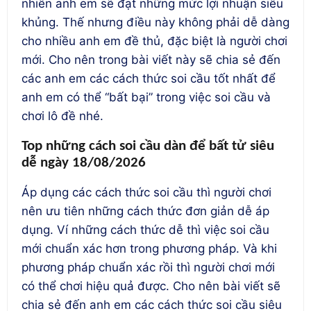
nhiên anh em sẽ đạt những mức lợi nhuận siêu
khủng. Thế nhưng điều này không phải dễ dàng
cho nhiều anh em đề thủ, đặc biệt là người chơi
mới. Cho nên trong bài viết này sẽ chia sẻ đến
các anh em các cách thức soi cầu tốt nhất để
anh em có thể “bất bại” trong việc soi cầu và
chơi lô đề nhé.
Top những cách soi cầu dàn để bất tử siêu
dễ ngày 18/08/2026
Áp dụng các cách thức soi cầu thì người chơi
nên ưu tiên những cách thức đơn giản dễ áp
dụng. Ví những cách thức dễ thì việc soi cầu
mới chuẩn xác hơn trong phương pháp. Và khi
phương pháp chuẩn xác rồi thì người chơi mới
có thể chơi hiệu quả được. Cho nên bài viết sẽ
chia sẻ đến anh em các cách thức soi cầu siêu