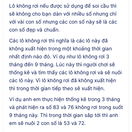
Lô không rơi nếu được sử dụng để soi cầu thì
sẽ không cho bạn dàn với nhiều số nhưng chỉ
với vài con số nhưng các con số này sẽ là các
con số đẹp và chuẩn.
Các lô không rơi thì nghĩa là các lô này đã
không xuất hiện trong một khoảng thời gian
nhất định nào đó. Ví dụ như lô không rơi 3
tháng đến 9 tháng. Lúc này thì người chơi sẽ
thống kê và tìm thấy các lô không rơi và sẽ nuôi
các lô này. Vì lô không rơi đã không xuất hiện
thì trong thời gian tiếp theo sẽ xuất hiện.
Ví dụ anh em thực hiện thống kê trong 3 tháng
và phát hiện ra số 83 và 76 không rơi trong suốt
9 tháng này. Thì trong thời gian sắp tới thì anh
em sẽ nuôi 2 con số là 53 và 72.