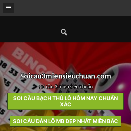
Skip
to
content
S
o
i
c
a
u
3
m
i
e
n
s
i
e
u
c
h
u
a
n
.
c
o
m
soi cầu 3 miền siêu chuẩn
SOI CẦU BẠCH THỦ LÔ HÔM NAY CHUẨN
XÁC
SOI CẦU DÀN LÔ MB ĐẸP NHẤT MIỀN BẮC