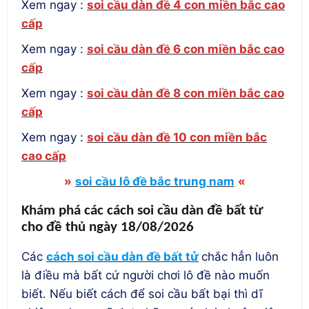
Xem ngay :
soi cầu dàn đề 4 con miền bắc cao
cấp
Xem ngay :
soi cầu dàn đề 6 con miền bắc cao
cấp
Xem ngay :
soi cầu dàn đề 8 con miền bắc cao
cấp
Xem ngay :
soi cầu dàn đề 10 con miền bắc
cao cấp
»
soi cầu lô đề bắc trung nam
«
Khám phá các cách soi cầu dàn đề bất từ
cho đề thủ ngày 18/08/2026
Các
cách soi cầu dàn đề bất tử
chắc hẳn luôn
là điều mà bất cứ người chơi lô đề nào muốn
biết. Nếu biết cách để soi cầu bất bại thì dĩ