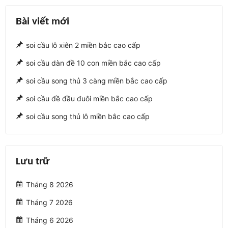
Bài viết mới
soi cầu lô xiên 2 miền bắc cao cấp
soi cầu dàn đề 10 con miền bắc cao cấp
soi cầu song thủ 3 càng miền bắc cao cấp
soi cầu đề đầu đuôi miền bắc cao cấp
soi cầu song thủ lô miền bắc cao cấp
Lưu trữ
Tháng 8 2026
Tháng 7 2026
Tháng 6 2026