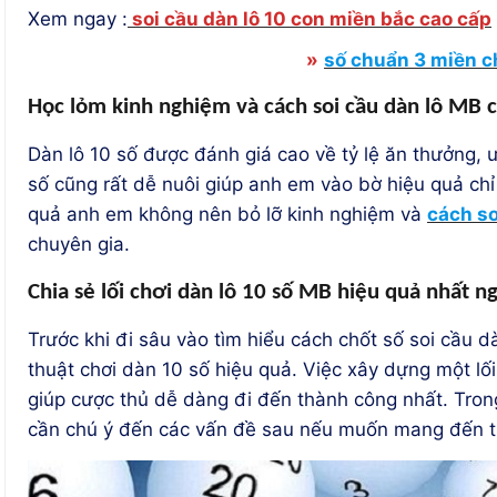
Xem ngay :
soi cầu dàn lô 10 con miền bắc cao cấp
»
số chuẩn 3 miền c
Học lỏm kinh nghiệm và cách soi cầu dàn lô MB 
Dàn lô 10 số được đánh giá cao về tỷ lệ ăn thưởng, 
số cũng rất dễ nuôi giúp anh em vào bờ hiệu quả ch
quả anh em không nên bỏ lỡ kinh nghiệm và
cách so
chuyên gia.
Chia sẻ lối chơi dàn lô 10 số MB hiệu quả nhất 
Trước khi đi sâu vào tìm hiểu cách chốt số soi cầu 
thuật chơi dàn 10 số hiệu quả. Việc xây dựng một lố
giúp cược thủ dễ dàng đi đến thành công nhất. Tron
cần chú ý đến các vấn đề sau nếu muốn mang đến t