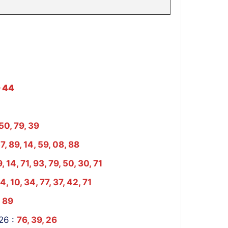
– 44
50, 79, 39
7, 89, 14, 59, 08, 88
9, 14, 71, 93, 79, 50, 30, 71
4, 10, 34, 77, 37, 42, 71
, 89
26 :
76, 39, 26