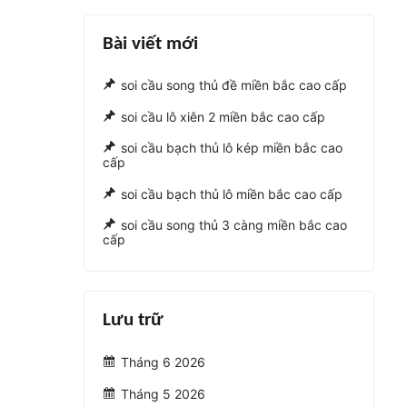
Bài viết mới
soi cầu song thủ đề miền bắc cao cấp
soi cầu lô xiên 2 miền bắc cao cấp
soi cầu bạch thủ lô kép miền bắc cao
cấp
soi cầu bạch thủ lô miền bắc cao cấp
soi cầu song thủ 3 càng miền bắc cao
cấp
Lưu trữ
Tháng 6 2026
Tháng 5 2026