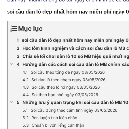
soi cầu dàn lô đẹp nhất hôm nay miễn phí ngày
Mục lục
soi cầu dàn lô đẹp nhất hôm nay miễn phí ngày
Học lỏm kinh nghiệm và cách soi cầu dàn lô MB
Chia sẻ lối chơi dàn lô 10 số MB hiệu quả nhất 
Hướng dẫn các cách soi cầu dàn lô MB chính xá
Soi cầu theo tổng đề ngày 03/05/2026
Soi dàn lô theo chạm ngày 03/05/2026
Soi cầu theo lô rơi ngày 03/05/2026
Soi theo bạc nhớ ngày 03/05/2026
Những lưu ý quan trọng khi soi cầu dàn lô MB 
Soi cầu đừng theo cảm tính ngày 03/05/2026
Rèn luyện tính kiên nhẫn
Chuẩn bị vốn liếng cẩn thận