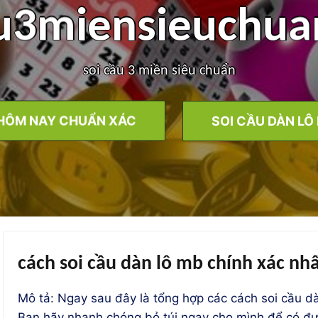
u
3
m
i
e
n
s
i
e
u
c
h
u
a
soi cầu 3 miền siêu chuẩn
 HÔM NAY CHUẨN XÁC
SOI CẦU DÀN LÔ
cách soi cầu dàn lô mb chính xác nh
Mô tả: Ngay sau đây là tổng hợp các cách soi cầu dà
Bạn hãy nhanh chóng bỏ túi ngay cho mình để có đượ