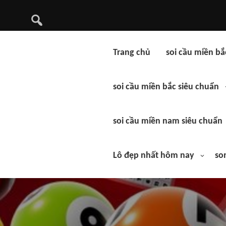
Skip
to
content
Trang chủ
soi cầu miền bắ
soi cầu miền bắc siêu chuẩn
soi cầu miền nam siêu chuẩn
Lô đẹp nhất hôm nay
so