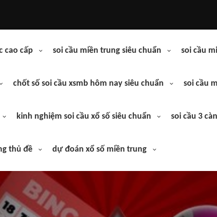
c cao cấp
soi cầu miền trung siêu chuẩn
soi cầu m
chốt số soi cầu xsmb hôm nay siêu chuẩn
soi cầu 
kinh nghiệm soi cầu xổ số siêu chuẩn
soi cầu 3 cà
ng thủ đề
dự đoán xổ số miền trung