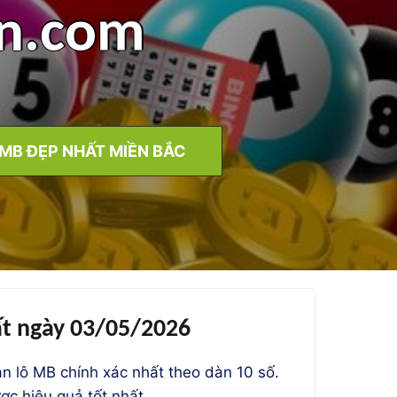
n
.
c
o
m
 MB ĐẸP NHẤT MIỀN BẮC
ất ngày 03/05/2026
n lô MB chính xác nhất theo dàn 10 số.
c hiệu quả tốt nhất.