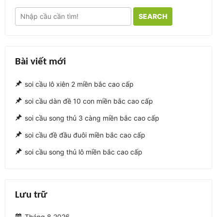
SEARCH
Bài viết mới
soi cầu lô xiên 2 miền bắc cao cấp
soi cầu dàn đề 10 con miền bắc cao cấp
soi cầu song thủ 3 càng miền bắc cao cấp
soi cầu đề đầu đuôi miền bắc cao cấp
soi cầu song thủ lô miền bắc cao cấp
Lưu trữ
Tháng 8 2026