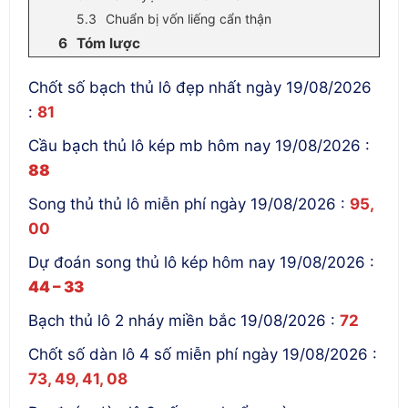
Chuẩn bị vốn liếng cẩn thận
Tóm lược
Chốt số bạch thủ lô đẹp nhất ngày 19/08/2026
:
81
Cầu bạch thủ lô kép mb hôm nay 19/08/2026 :
88
Song thủ thủ lô miễn phí ngày 19/08/2026 :
95,
00
Dự đoán song thủ lô kép hôm nay 19/08/2026 :
44 – 33
Bạch thủ lô 2 nháy miền bắc 19/08/2026 :
72
Chốt số dàn lô 4 số miễn phí ngày 19/08/2026 :
73, 49, 41, 08