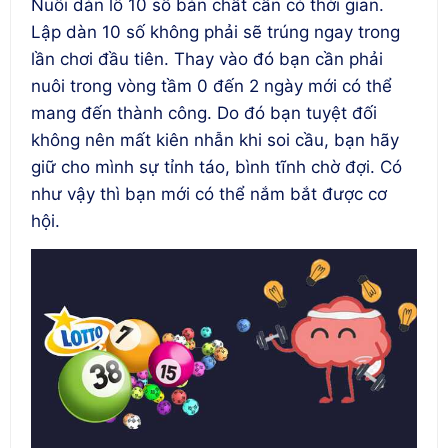
Nuôi dàn lô 10 số bản chất cần có thời gian.
Lập dàn 10 số không phải sẽ trúng ngay trong
lần chơi đầu tiên. Thay vào đó bạn cần phải
nuôi trong vòng tầm 0 đến 2 ngày mới có thể
mang đến thành công. Do đó bạn tuyệt đối
không nên mất kiên nhẫn khi soi cầu, bạn hãy
giữ cho mình sự tỉnh táo, bình tĩnh chờ đợi. Có
như vậy thì bạn mới có thể nắm bắt được cơ
hội.