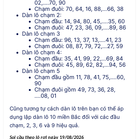
02,….70, 90
Chạm đuôi: 70, 64, 16, 88,…66, 38
Dàn lô chạm 2:
Chạm đầu: 14, 94, 80, 45,….35, 60
Chạm đuôi: 47, 23, 36, 09,….89, 86
Dàn lô chạm 3
Chạm đầu: 96, 13, 37, 13,….41, 23
Chạm đuôi: 08, 87, 79, 72,…27, 59
Dàn lô chạm 4:
Chạm đầu: 35, 41, 99, 22,…69, 84
Chạm đuôi: 45, 89, 62, 82,…94, 56
Dàn lô chạm 5
Chạm đầu gồm 11, 78, 41, 75,….60,
90
Chạm đuôi gồm 49, 73, 36, 28,
….08, 01
Cũng tương tự cách dàn lô trên bạn có thể áp
dụng lập dàn lô 10 miền Bắc đối với các đầu
chạm, 2, 3, 6 và 9 hiệu quả.
Soi cầu theo lô rơi
ngày 19/08/2026