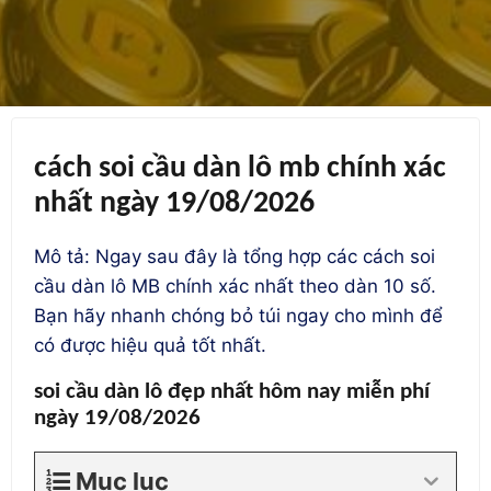
cách soi cầu dàn lô mb chính xác
nhất ngày 19/08/2026
Mô tả: Ngay sau đây là tổng hợp các cách soi
cầu dàn lô MB chính xác nhất theo dàn 10 số.
Bạn hãy nhanh chóng bỏ túi ngay cho mình để
có được hiệu quả tốt nhất.
soi cầu dàn lô đẹp nhất hôm nay miễn phí
ngày 19/08/2026
Mục lục