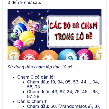
0 đến 9 như sau:
Sử dụng dàn chạm lập dàn 10 số
Chạm 0 có dàn lô:
Chạm đầu: 19, 34, 05, 53, 44,….04,
56, 03
Chạm đuôi: 43, 67, 24, 75, 45,…65,
97, 29
Dàn lô chạm 1:
Chạm đầu: 60, {7random1so09}, 87,