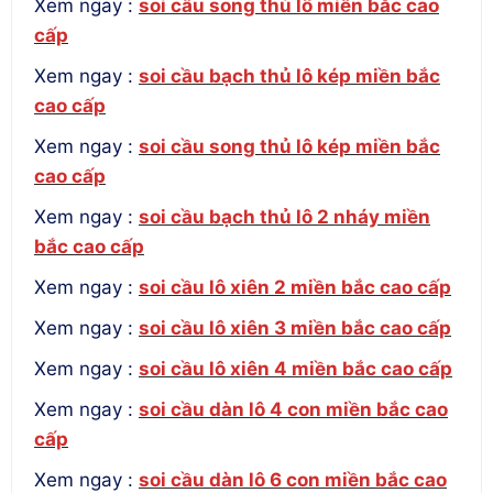
Xem ngay :
soi cầu song thủ lô miền bắc cao
cấp
Xem ngay :
soi cầu bạch thủ lô kép miền bắc
cao cấp
Xem ngay :
soi cầu song thủ lô kép miền bắc
cao cấp
Xem ngay :
soi cầu bạch thủ lô 2 nháy miền
bắc cao cấp
Xem ngay :
soi cầu lô xiên 2 miền bắc cao cấp
Xem ngay :
soi cầu lô xiên 3 miền bắc cao cấp
Xem ngay :
soi cầu lô xiên 4 miền bắc cao cấp
Xem ngay :
soi cầu dàn lô 4 con miền bắc cao
cấp
Xem ngay :
soi cầu dàn lô 6 con miền bắc cao