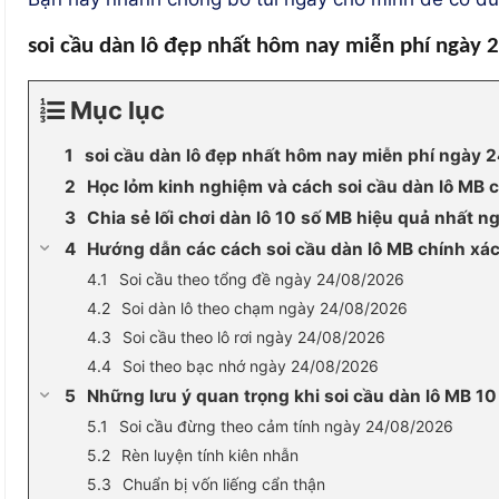
soi cầu dàn lô đẹp nhất hôm nay miễn phí ngày
Mục lục
soi cầu dàn lô đẹp nhất hôm nay miễn phí ngày
Học lỏm kinh nghiệm và cách soi cầu dàn lô MB 
Chia sẻ lối chơi dàn lô 10 số MB hiệu quả nhất 
Hướng dẫn các cách soi cầu dàn lô MB chính xá
Soi cầu theo tổng đề ngày 24/08/2026
Soi dàn lô theo chạm ngày 24/08/2026
Soi cầu theo lô rơi ngày 24/08/2026
Soi theo bạc nhớ ngày 24/08/2026
Những lưu ý quan trọng khi soi cầu dàn lô MB 1
Soi cầu đừng theo cảm tính ngày 24/08/2026
Rèn luyện tính kiên nhẫn
Chuẩn bị vốn liếng cẩn thận