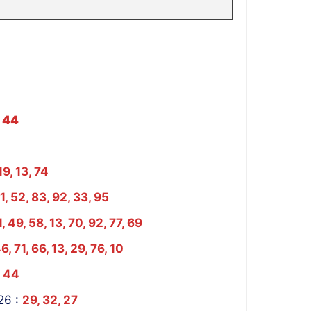
 44
19, 13, 74
1, 52, 83, 92, 33, 95
, 49, 58, 13, 70, 92, 77, 69
6, 71, 66, 13, 29, 76, 10
, 44
26 :
29, 32, 27