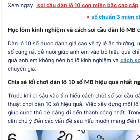
Xem ngay :
soi cầu dàn lô 10 con miền bắc cao cấp
»
số chuẩn 3 miền c
Học lỏm kinh nghiệm và cách soi cầu dàn lô MB 
Dàn lô 10 số được đánh giá cao về tỷ lệ ăn thưởng, 
số cũng rất dễ nuôi giúp anh em vào bờ hiệu quả ch
quả anh em không nên bỏ lỡ kinh nghiệm và
cách so
chuyên gia.
Chia sẻ lối chơi dàn lô 10 số MB hiệu quả nhất 
Trước khi đi sâu vào tìm hiểu cách chốt số soi cầu 
thuật chơi dàn 10 số hiệu quả. Việc xây dựng một lố
giúp cược thủ dễ dàng đi đến thành công nhất. Tron
cần chú ý đến các vấn đề sau nếu muốn mang đến t