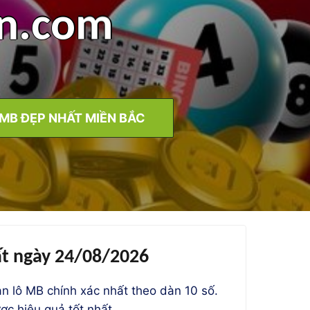
n
.
c
o
m
 MB ĐẸP NHẤT MIỀN BẮC
ất ngày 24/08/2026
n lô MB chính xác nhất theo dàn 10 số.
c hiệu quả tốt nhất.