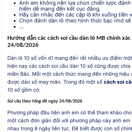
Anh em không nên lựa chọn chiến lược đánh 
hiểm dễ mang đến kết cục đắng.
Hãy cân nhắc đến các cặp lô khi xuống tiền v
Chọn đánh dàn lô theo hình thức bạc nhớ sẽ
…
Hướng dẫn các cách soi cầu dàn lô MB chính xác 
24/08/2026
Dàn lô 10 số vốn dĩ mang đến rất nhiều ưu điểm một
hiện nay các cách soi cầu dàn 10 số cũng được chia 
miền Bắc. Mỗi một cách thức mang đến những hiệu qu
được dàn số may mắn. Trong đó một số
cách soi c
10 số gồm có:
Soi cầu theo tổng đề
ngày 24/08/2026
Phương pháp đầu tiên anh em có thể tham khảo cho c
một cách đơn giản đối với phương pháp này anh em c
nhau trong 8 ngày liên tục. Để biết được con số chín