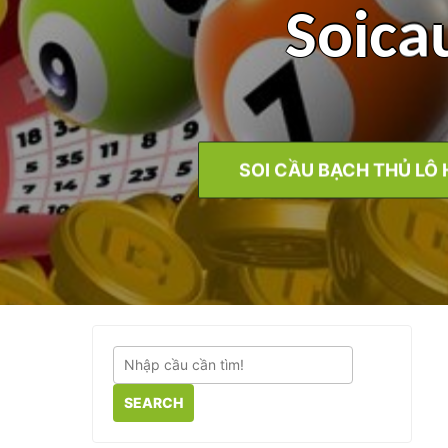
S
o
i
c
a
SOI CẦU BẠCH THỦ LÔ
SEARCH