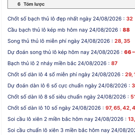
Tóm lược
Chốt số bạch thủ lô đẹp nhất ngày 24/08/2026 :
32
Cầu bạch thủ lô kép mb hôm nay 24/08/2026 :
88
Song thủ thủ lô miễn phí ngày 24/08/2026 :
28, 35
Dự đoán song thủ lô kép hôm nay 24/08/2026 :
66 –
Bạch thủ lô 2 nháy miền bắc 24/08/2026 :
87
Chốt số dàn lô 4 số miễn phí ngày 24/08/2026 :
29, 
Dự đoán dàn lô 6 số cực chuẩn ngày 24/08/2026 :
3
Chốt số dàn lô 8 số siêu chuẩn ngày 24/08/2026 :
51
Chốt số dàn lô 10 số ngày 24/08/2026 :
97, 65, 42, 4
Soi cầu lô xiên 2 miền bắc hôm nay 24/08/2026 :
13
Soi cầu chuẩn lô xiên 3 miền bắc hôm nay 24/08/20