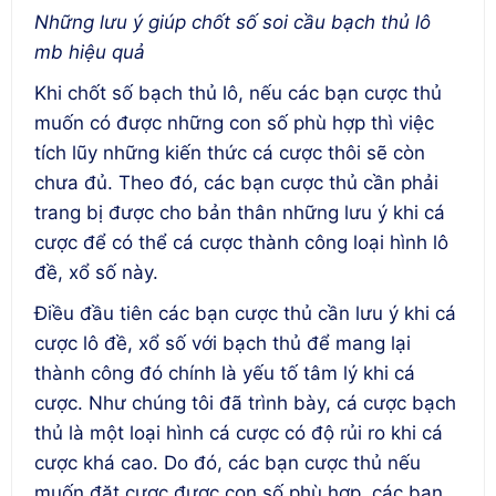
Những lưu ý giúp chốt số soi cầu bạch thủ lô
mb hiệu quả
Khi chốt số bạch thủ lô, nếu các bạn cược thủ
muốn có được những con số phù hợp thì việc
tích lũy những kiến thức cá cược thôi sẽ còn
chưa đủ. Theo đó, các bạn cược thủ cần phải
trang bị được cho bản thân những lưu ý khi cá
cược để có thể cá cược thành công loại hình lô
đề, xổ số này.
Điều đầu tiên các bạn cược thủ cần lưu ý khi cá
cược lô đề, xổ số với bạch thủ để mang lại
thành công đó chính là yếu tố tâm lý khi cá
cược. Như chúng tôi đã trình bày, cá cược bạch
thủ là một loại hình cá cược có độ rủi ro khi cá
cược khá cao. Do đó, các bạn cược thủ nếu
muốn đặt cược được con số phù hợp, các bạn