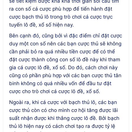
sẽ tiết kiệm được kha khá thời gian soi cầu tìm
ra con số cá cược phù hợp để tiến hành đặt
cược bạch thủ lô trong trò chơi cá cược trực
tuyến lô đề, xổ số hiện nay.
Bên cạnh đó, cũng bởi vì đặc điểm chỉ đặt cược
duy một con số nên các bạn cược thủ sẽ không
cần phải bỏ ra quá nhiều tiền cược để có thể
đặt cược thành công con số lô đề này khi tham
gia cá cược lô đề, xổ số. Do đó, cách chơi này
cũng có phần phù hợp với các bạn cược thủ tân
binh không có quá nhiều vốn để đầu tư đặt
cược cho trò chơi cá cược lô đề, xổ số.
Ngoài ra, khi cá cược với bạch thủ lô, các bạn
cược thủ còn có cho mình cơ hội tăng được lãi
suất nhận được khi thắng cược lô đề. Bởi bạch
thủ lô hiện nay có cách chơi tạo ra được tỷ lệ