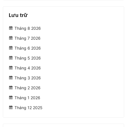
Lưu trữ
Tháng 8 2026
Tháng 7 2026
Tháng 6 2026
Tháng 5 2026
Tháng 4 2026
Tháng 3 2026
Tháng 2 2026
Tháng 1 2026
Tháng 12 2025