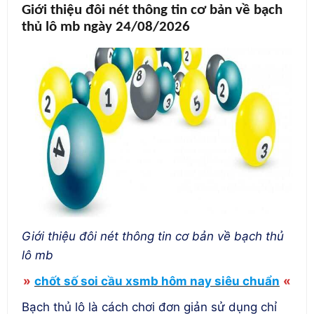
Giới thiệu đôi nét thông tin cơ bản về bạch
thủ lô mb ngày 24/08/2026
Giới thiệu đôi nét thông tin cơ bản về bạch thủ
lô mb
»
chốt số soi cầu xsmb hôm nay siêu chuẩn
«
Bạch thủ lô là cách chơi đơn giản sử dụng chỉ