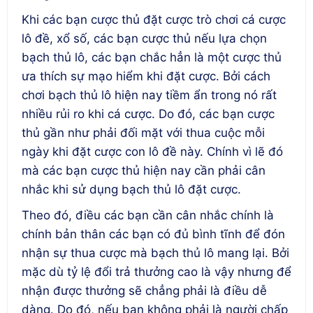
Khi các bạn cược thủ đặt cược trò chơi cá cược
lô đề, xổ số, các bạn cược thủ nếu lựa chọn
bạch thủ lô, các bạn chắc hẳn là một cược thủ
ưa thích sự mạo hiểm khi đặt cược. Bởi cách
chơi bạch thủ lô hiện nay tiềm ẩn trong nó rất
nhiều rủi ro khi cá cược. Do đó, các bạn cược
thủ gần như phải đối mặt với thua cuộc mỗi
ngày khi đặt cược con lô đề này. Chính vì lẽ đó
mà các bạn cược thủ hiện nay cần phải cân
nhắc khi sử dụng bạch thủ lô đặt cược.
Theo đó, điều các bạn cần cân nhắc chính là
chính bản thân các bạn có đủ bình tĩnh để đón
nhận sự thua cược mà bạch thủ lô mang lại. Bởi
mặc dù tỷ lệ đổi trả thưởng cao là vậy nhưng để
nhận được thưởng sẽ chẳng phải là điều dễ
dàng. Do đó, nếu bạn không phải là người chấp