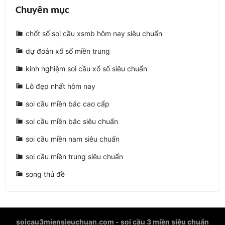
Chuyên mục
chốt số soi cầu xsmb hôm nay siêu chuẩn
dự đoán xổ số miền trung
kinh nghiệm soi cầu xổ số siêu chuẩn
Lô đẹp nhất hôm nay
soi cầu miền bắc cao cấp
soi cầu miền bắc siêu chuẩn
soi cầu miền nam siêu chuẩn
soi cầu miền trung siêu chuẩn
song thủ đề
soicau3miensieuchuan.com - soi cầu 3 miền siêu chuẩn