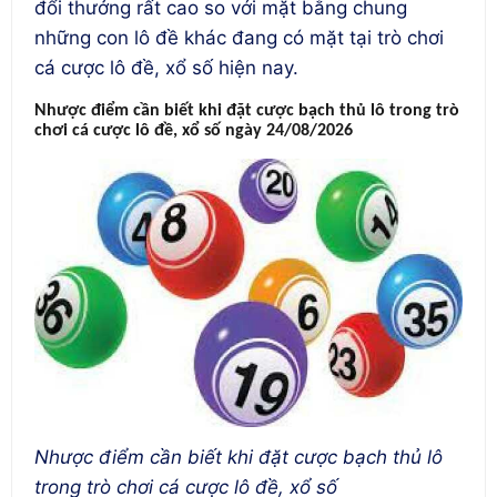
đổi thưởng rất cao so với mặt bằng chung
những con lô đề khác đang có mặt tại trò chơi
cá cược lô đề, xổ số hiện nay.
Nhược điểm cần biết khi đặt cược bạch thủ lô trong trò
chơi cá cược lô đề, xổ số ngày 24/08/2026
Nhược điểm cần biết khi đặt cược bạch thủ lô
trong trò chơi cá cược lô đề, xổ số