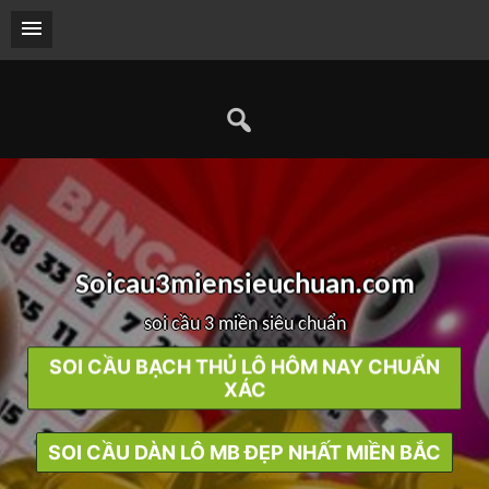
Skip
to
content
S
o
i
c
a
u
3
m
i
e
n
s
i
e
u
c
h
u
a
n
.
c
o
m
soi cầu 3 miền siêu chuẩn
SOI CẦU BẠCH THỦ LÔ HÔM NAY CHUẨN
XÁC
SOI CẦU DÀN LÔ MB ĐẸP NHẤT MIỀN BẮC