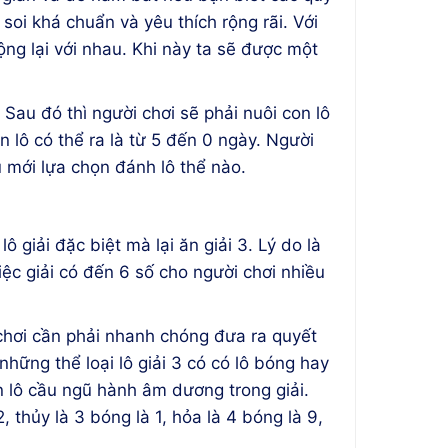
soi khá chuẩn và yêu thích rộng rãi. Với
ộng lại với nhau. Khi này ta sẽ được một
. Sau đó thì người chơi sẽ phải nuôi con lô
n lô có thể ra là từ 5 đến 0 ngày. Người
 mới lựa chọn đánh lô thể nào.
 giải đặc biệt mà lại ăn giải 3. Lý do là
ệc giải có đến 6 số cho người chơi nhiều
i chơi cần phải nhanh chóng đưa ra quyết
những thể loại lô giải 3 có có lô bóng hay
n lô cầu ngũ hành âm dương trong giải.
, thủy là 3 bóng là 1, hỏa là 4 bóng là 9,