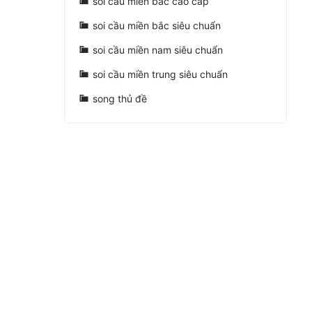
soi cầu miền bắc cao cấp
soi cầu miền bắc siêu chuẩn
soi cầu miền nam siêu chuẩn
soi cầu miền trung siêu chuẩn
song thủ đề