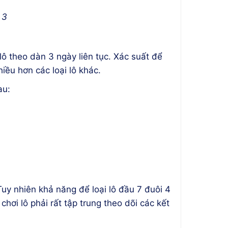
 3
i lô theo dàn 3 ngày liên tục. Xác suất để
iều hơn các loại lô khác.
au:
Tuy nhiên khả năng để loại lô đầu 7 đuôi 4
hơi lô phải rất tập trung theo dõi các kết