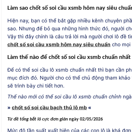
Làm sao chốt số soi cầu xsmb hôm nay siêu chuẩ
Hiện nay, bạn có thể bắt gặp nhiều kênh chuyên phần t
sao. Nhưng để bỏ qua những hình thức đó, người chơ
Vậy thì đây chính là câu trả lời mà người chơi lô đề t
chốt số soi cầu xsmb hôm nay siêu chuẩn
cho mọi l
Làm thế nào để chốt số soi cầu xsmb chuẩn nhấ
Để có thể soi cầu lô xsmb chuẩn nhất thì bạn cần ph
mục đích đó. Người cho có thể chủ động tham khảo 
sẽ trình bày chi tiết hơn.
Thế nào mới có thể soi cầu lô xsmb chuẩn chỉnh
ngà
»
chốt số soi cầu bạch thủ lô mb
«
Từ đề tổng bắt lô cực đơn giản
ngày 02/05/2026
Mức độ tần suất xuất hiện của các con lô là khá đơ