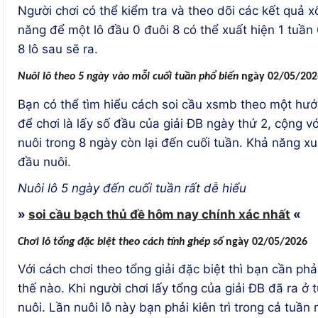
Người chơi có thể kiểm tra và theo dõi các kết quả x
năng để một lô đầu 0 đuôi 8 có thể xuất hiện 1 tuần 6
8 lô sau sẽ ra.
Nuôi lô theo 5 ngày vào mỗi cuối tuần phổ biến
ngày 02/05/202
Bạn có thể tìm hiểu cách soi cầu xsmb theo một hướn
để chơi là lấy số đầu của giải ĐB ngày thứ 2, cộng vớ
nuôi trong 8 ngày còn lại đến cuối tuần. Khả năng xu
đầu nuôi.
Nuôi lô 5 ngày đến cuối tuần rất dễ hiểu
»
soi cầu bạch thủ đề hôm nay chính xác nhất
«
Chơi lô tổng đặc biệt theo cách tính ghép số
ngày 02/05/2026
Với cách chơi theo tổng giải đặc biệt thì bạn cần phả
thế nào. Khi người chơi lấy tổng của giải ĐB đã ra ở 
nuôi. Lần nuôi lô này bạn phải kiên trì trong cả tuần