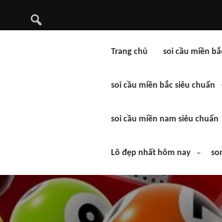
Skip
to
content
Trang chủ
soi cầu miền bắ
soi cầu miền bắc siêu chuẩn
soi cầu miền nam siêu chuẩn
Lô đẹp nhất hôm nay
so