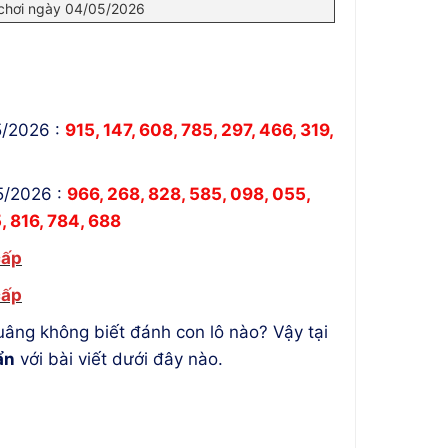
i chơi ngày 04/05/2026
5/2026 :
915, 147, 608, 785, 297, 466, 319,
5/2026 :
966, 268, 828, 585, 098, 055,
5, 816, 784, 688
cấp
cấp
uâng không biết đánh con lô nào? Vậy tại
ẩn
với bài viết dưới đây nào.