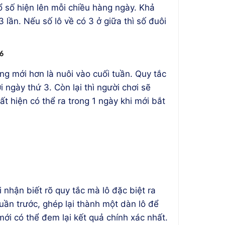
ổ số hiện lên mỗi chiều hàng ngày. Khả
 lần. Nếu số lô về có 3 ở giữa thì số đuôi
6
g mới hơn là nuôi vào cuối tuần. Quy tắc
i ngày thứ 3. Còn lại thì người chơi sẽ
ất hiện có thể ra trong 1 ngày khi mới bắt
i nhận biết rõ quy tắc mà lô đặc biệt ra
tuần trước, ghép lại thành một dàn lô để
 mới có thể đem lại kết quả chính xác nhất.