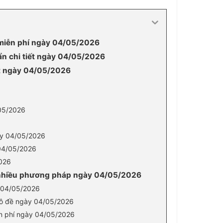
 miễn phí ngày 04/05/2026
ẩn chi tiết ngày 04/05/2026
ất ngày 04/05/2026
/05/2026
gày 04/05/2026
 04/05/2026
2026
 nhiều phương pháp ngày 04/05/2026
y 04/05/2026
lô đề ngày 04/05/2026
ễn phí ngày 04/05/2026