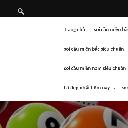
Skip
to
content
Trang chủ
soi cầu miền bắ
soi cầu miền bắc siêu chuẩn
soi cầu miền nam siêu chuẩn
Lô đẹp nhất hôm nay
so