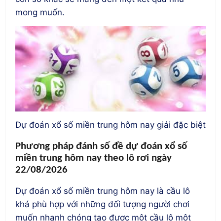
mong muốn.
Dự đoán xổ số miền trung hôm nay giải đặc biệt
Phương pháp đánh số đề dự đoán xổ số
miền trung hôm nay theo lô rơi ngày
22/08/2026
Dự đoán xổ số miền trung hôm nay là cầu lô
khá phù hợp với những đối tượng người chơi
muốn nhanh chóng tạo được một cầu lô một