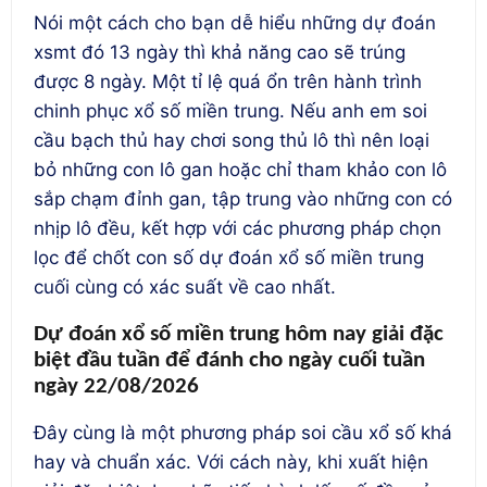
Nói một cách cho bạn dễ hiểu những dự đoán
xsmt đó 13 ngày thì khả năng cao sẽ trúng
được 8 ngày. Một tỉ lệ quá ổn trên hành trình
chinh phục xổ số miền trung. Nếu anh em soi
cầu bạch thủ hay chơi song thủ lô thì nên loại
bỏ những con lô gan hoặc chỉ tham khảo con lô
sắp chạm đỉnh gan, tập trung vào những con có
nhịp lô đều, kết hợp với các phương pháp chọn
lọc để chốt con số dự đoán xổ số miền trung
cuối cùng có xác suất về cao nhất.
Dự đoán xổ số miền trung hôm nay giải đặc
biệt đầu tuần để đánh cho ngày cuối tuần
ngày 22/08/2026
Đây cùng là một phương pháp soi cầu xổ số khá
hay và chuẩn xác. Với cách này, khi xuất hiện