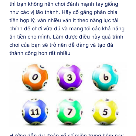
thì bạn không nên chơi đánh mạnh tay giống
như các vị lão thành. Hãy cố gắng phân chia
tiền hợp lý, ván nhiều ván ít theo năng lực tài
chính để chơi vừa đủ và mang tới các khả năng
ăn tiền cho mình. Làm được điều này quá trình
chơi của bạn sẽ trở nên dễ dàng và tạo đà
thành công hơn rất nhiều
Hướng dẫn dự đoán xổ số miền trung hôm nay