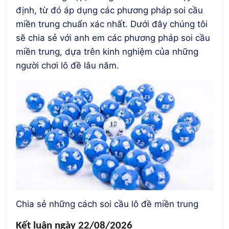
định, từ đó áp dụng các phương pháp soi cầu
miền trung chuẩn xác nhất. Dưới đây chúng tôi
sẽ chia sẻ với anh em các phương pháp soi cầu
miền trung, dựa trên kinh nghiệm của những
người chơi lô đề lâu năm.
Chia sẻ những cách soi cầu lô đề miền trung
Kết luận ngày 22/08/2026