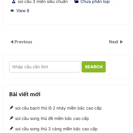
soi cầu 3 miền siêu chuẩn
Chưa phân loại
View 8
Previous
Next
SEARCH
Bài viết mới
soi cầu bạch thủ lô 2 nháy miền bắc cao cấp
soi cầu song thủ đề miền bắc cao cấp
soi cầu song thủ 3 càng miền bắc cao cấp