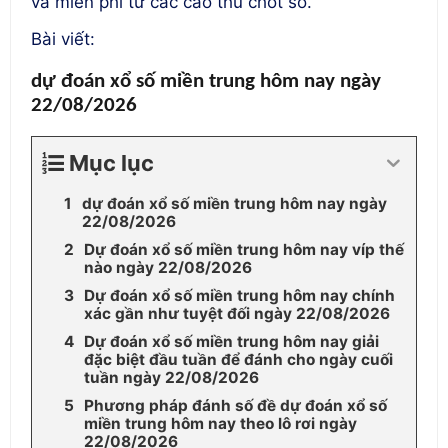
và miễn phí từ các cao thủ chôt số.
Bài viết:
dự đoán xổ số miền trung hôm nay ngày
22/08/2026
Mục lục
dự đoán xổ số miền trung hôm nay ngày
22/08/2026
Dự đoán xổ số miền trung hôm nay víp thế
nào ngày 22/08/2026
Dự đoán xổ số miền trung hôm nay chính
xác gần như tuyệt đối ngày 22/08/2026
Dự đoán xổ số miền trung hôm nay giải
đặc biệt đầu tuần để đánh cho ngày cuối
tuần ngày 22/08/2026
Phương pháp đánh số đề dự đoán xổ số
miền trung hôm nay theo lô rơi ngày
22/08/2026