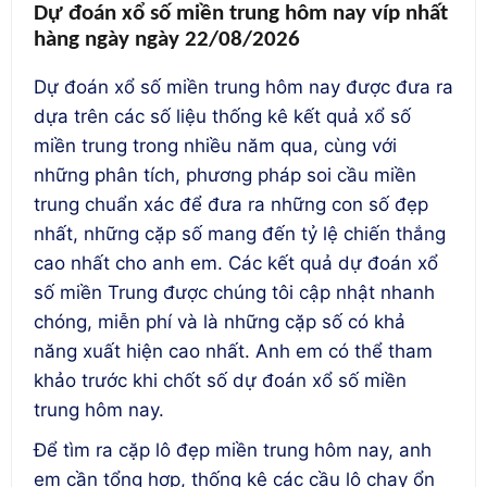
Dự đoán xổ số miền trung hôm nay víp nhất
hàng ngày ngày 22/08/2026
Dự đoán xổ số miền trung hôm nay được đưa ra
dựa trên các số liệu thống kê kết quả xổ số
miền trung trong nhiều năm qua, cùng với
những phân tích, phương pháp soi cầu miền
trung chuẩn xác để đưa ra những con số đẹp
nhất, những cặp số mang đến tỷ lệ chiến thắng
cao nhất cho anh em. Các kết quả dự đoán xổ
số miền Trung được chúng tôi cập nhật nhanh
chóng, miễn phí và là những cặp số có khả
năng xuất hiện cao nhất. Anh em có thể tham
khảo trước khi chốt số dự đoán xổ số miền
trung hôm nay.
Để tìm ra cặp lô đẹp miền trung hôm nay, anh
em cần tổng hợp, thống kê các cầu lô chạy ổn