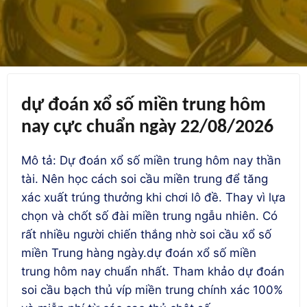
dự đoán xổ số miền trung hôm
nay cực chuẩn ngày 22/08/2026
Mô tả: Dự đoán xổ số miền trung hôm nay thần
tài. Nên học cách soi cầu miền trung để tăng
xác xuất trúng thưởng khi chơi lô đề. Thay vì lựa
chọn và chốt số đài miền trung ngẫu nhiên. Có
rất nhiều người chiến thắng nhờ soi cầu xổ số
miền Trung hàng ngày.dự đoán xổ số miền
trung hôm nay chuẩn nhất. Tham khảo dự đoán
soi cầu bạch thủ víp miền trung chính xác 100%