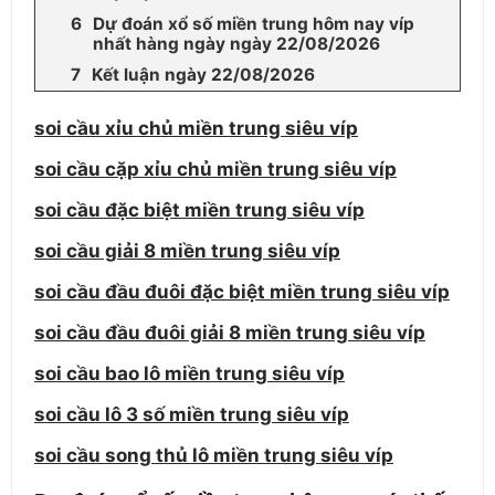
Dự đoán xổ số miền trung hôm nay víp
nhất hàng ngày ngày 22/08/2026
Kết luận ngày 22/08/2026
soi cầu xỉu chủ miền trung siêu víp
soi cầu cặp xỉu chủ miền trung siêu víp
soi cầu đặc biệt miền trung siêu víp
soi cầu giải 8 miền trung siêu víp
soi cầu đầu đuôi đặc biệt miền trung siêu víp
soi cầu đầu đuôi giải 8 miền trung siêu víp
soi cầu bao lô miền trung siêu víp
soi cầu lô 3 số miền trung siêu víp
soi cầu song thủ lô miền trung siêu víp