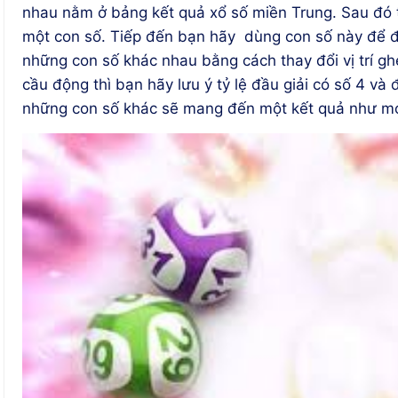
nhau nằm ở bảng kết quả xổ số miền Trung. Sau đó t
một con số. Tiếp đến bạn hãy dùng con số này để đ
những con số khác nhau bằng cách thay đổi vị trí g
cầu động thì bạn hãy lưu ý tỷ lệ đầu giải có số 4 và 
những con số khác sẽ mang đến một kết quả như m