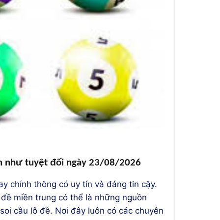
n như tuyệt đối ngày 23/08/2026
 chính thông có uy tín và đáng tin cậy.
 đề miền trung có thể là những nguồn
 soi cầu lô đề. Nơi đây luôn có các chuyên