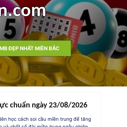
n
.
c
o
m
 MB ĐẸP NHẤT MIỀN BẮC
cực chuẩn ngày 23/08/2026
Nên học cách soi cầu miền trung để tăng
ọn và chốt số đài miền trung ngẫu nhiên.