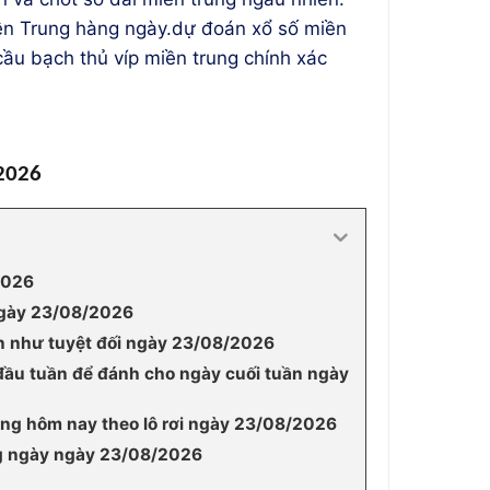
iền Trung hàng ngày.dự đoán xổ số miền
ầu bạch thủ víp miền trung chính xác
2026
2026
ngày 23/08/2026
n như tuyệt đối ngày 23/08/2026
 đầu tuần để đánh cho ngày cuối tuần ngày
ng hôm nay theo lô rơi ngày 23/08/2026
ng ngày ngày 23/08/2026