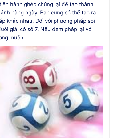
iến hành ghép chúng lại để tạo thành
ánh hàng ngày. Bạn cũng có thể tạo ra
hép khác nhau. Đối với phương pháp soi
đuôi giải có số 7. Nếu đem ghép lại với
ong muốn.