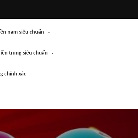
iền nam siêu chuẩn
miền trung siêu chuẩn
ng chính xác