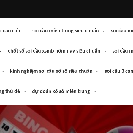
c cao cấp
soi cầu miền trung siêu chuẩn
soi cầu m
chốt số soi cầu xsmb hôm nay siêu chuẩn
soi cầu 
kinh nghiệm soi cầu xổ số siêu chuẩn
soi cầu 3 cà
ng thủ đề
dự đoán xổ số miền trung