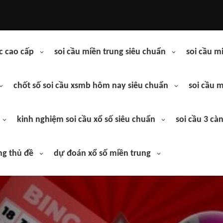
c cao cấp
soi cầu miền trung siêu chuẩn
soi cầu m
chốt số soi cầu xsmb hôm nay siêu chuẩn
soi cầu 
kinh nghiệm soi cầu xổ số siêu chuẩn
soi cầu 3 cà
ng thủ đề
dự đoán xổ số miền trung