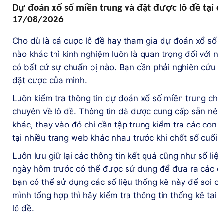
Dự đoán xổ số miền trung và đặt được lô đề tại c
17/08/2026
Cho dù là cá cược lô đề hay tham gia dự đoán xổ số
nào khác thì kinh nghiệm luôn là quan trọng đối với
có bất cứ sự chuẩn bị nào. Bạn cần phải nghiên cứu 
đặt cược của mình.
Luôn kiểm tra thông tin dự đoán xổ số miền trung chí
chuyên về lô đề. Thông tin đã được cung cấp sẵn nê
khác, thay vào đó chỉ cần tập trung kiểm tra các con
tại nhiều trang web khác nhau trước khi chốt số cuối
Luôn lưu giữ lại các thông tin kết quả cũng như số li
ngày hôm trước có thể được sử dụng để đưa ra các d
bạn có thể sử dụng các số liệu thống kê này để soi 
mình tổng hợp thì hãy kiểm tra thông tin thống kê t
lô đề.