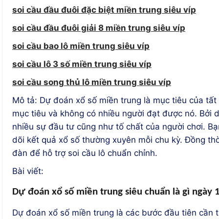
soi cầu đầu đuôi đặc biệt miền trung siêu víp
soi cầu đầu đuôi giải 8 miền trung siêu víp
soi cầu bao lô miền trung siêu víp
soi cầu lô 3 số miền trung siêu víp
soi cầu song thủ lô miền trung siêu víp
Mô tả: Dự đoán xổ số miền trung là mục tiêu của tất c
mục tiêu và không có nhiều người đạt được nó. Bởi 
nhiều sự đầu tư cũng như tố chất của người chơi. Bạ
dõi kết quả xổ số thường xuyên mỗi chu kỳ. Đồng thờ
đàn để hỗ trợ soi cầu lô chuẩn chỉnh.
Bài viết:
Dự đoán xổ số miền trung siêu chuẩn là gì ngày
Dự đoán xổ số miền trung là các bước đầu tiên cần t