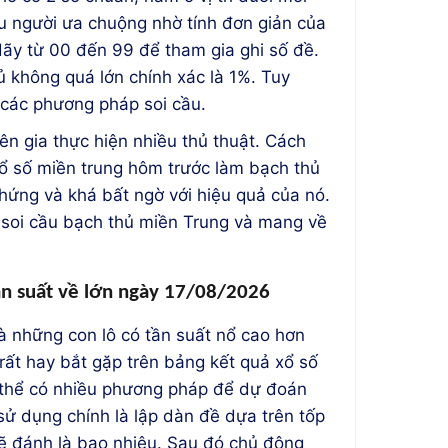
iều người ưa chuộng nhờ tính đơn giản của
dãy từ 00 đến 99 để tham gia ghi số đề.
 không quá lớn chính xác là 1%. Tuy
a các phương pháp soi cầu.
n gia thực hiện nhiều thủ thuật. Cách
xổ số miền trung hôm trước làm bạch thủ
ứng và khá bất ngờ với hiệu quả của nó.
 soi cầu bạch thủ miền Trung và mang về
ần suất về lớn ngày 17/08/2026
là những con lô có tần suất nổ cao hơn
rất hay bắt gặp trên bảng kết quả xổ số
có thể có nhiều phương pháp để dự đoán
ử dụng chính là lập dàn đề dựa trên tốp
 sẽ đánh là bao nhiêu. Sau đó chủ động