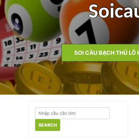
S
o
i
c
a
SOI CẦU BẠCH THỦ LÔ
SEARCH