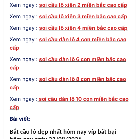
Xem ngay :
soi cầu lô xiên 2 miền bắc cao cấp
Xem ngay :
soi cầu lô xiên 3 miền bắc cao cấp
Xem ngay :
soi cầu lô xiên 4 miền bắc cao cấp
Xem ngay :
soi cầu dàn lô 4 con miền bắc cao
cấp
Xem ngay :
soi cầu dàn lô 6 con miền bắc cao
cấp
Xem ngay :
soi cầu dàn lô 8 con miền bắc cao
cấp
Xem ngay :
soi cầu dàn lô 10 con miền bắc cao
cấp
Bài viết:
Bắt cầu
lô đẹp nhất hôm nay
víp bất bại