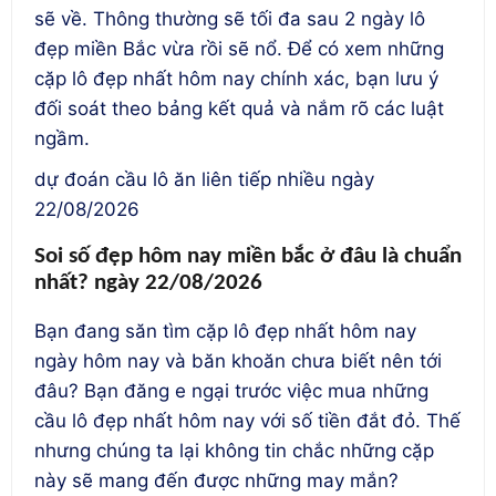
sẽ về. Thông thường sẽ tối đa sau 2 ngày lô
đẹp miền Bắc vừa rồi sẽ nổ. Để có xem những
cặp lô đẹp nhất hôm nay chính xác, bạn lưu ý
đối soát theo bảng kết quả và nắm rõ các luật
ngầm.
dự đoán cầu lô ăn liên tiếp nhiều ngày
22/08/2026
Soi số đẹp hôm nay miền bắc ở đâu là chuẩn
nhất? ngày 22/08/2026
Bạn đang săn tìm cặp lô đẹp nhất hôm nay
ngày hôm nay và băn khoăn chưa biết nên tới
đâu? Bạn đăng e ngại trước việc mua những
cầu lô đẹp nhất hôm nay với số tiền đắt đỏ. Thế
nhưng chúng ta lại không tin chắc những cặp
này sẽ mang đến được những may mắn?