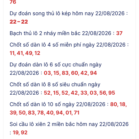
76
Dự đoán song thủ lô kép hôm nay 22/08/2026 :
22 – 22
Bạch thủ lô 2 nháy miền bắc 22/08/2026 :
37
Chốt số dàn lô 4 số miễn phí ngày 22/08/2026 :
11, 41, 49, 12
Dự đoán dàn lô 6 số cực chuẩn ngày
22/08/2026 :
03, 15, 83, 60, 42, 94
Chốt số dàn lô 8 số siêu chuẩn ngày
22/08/2026 :
52, 15, 52, 42, 33, 03, 56, 95
Chốt số dàn lô 10 số ngày 22/08/2026 :
80, 18,
39, 50, 83, 78, 40, 94, 01, 71
Soi cầu lô xiên 2 miền bắc hôm nay 22/08/2026
:
19, 92