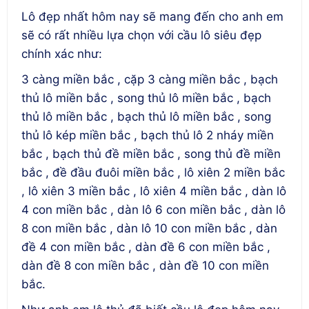
Lô đẹp nhất hôm nay sẽ mang đến cho anh em
sẽ có rất nhiều lựa chọn với cầu lô siêu đẹp
chính xác như:
3 càng miền bắc , cặp 3 càng miền bắc , bạch
thủ lô miền bắc , song thủ lô miền bắc , bạch
thủ lô miền bắc , bạch thủ lô miền bắc , song
thủ lô kép miền bắc , bạch thủ lô 2 nháy miền
bắc , bạch thủ đề miền bắc , song thủ đề miền
bắc , đề đầu đuôi miền bắc , lô xiên 2 miền bắc
, lô xiên 3 miền bắc , lô xiên 4 miền bắc , dàn lô
4 con miền bắc , dàn lô 6 con miền bắc , dàn lô
8 con miền bắc , dàn lô 10 con miền bắc , dàn
đề 4 con miền bắc , dàn đề 6 con miền bắc ,
dàn đề 8 con miền bắc , dàn đề 10 con miền
bắc.