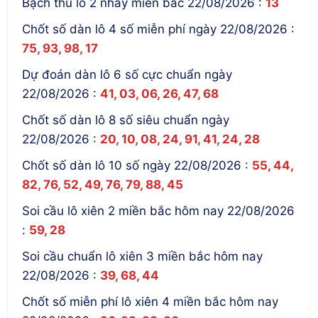
Bạch thủ lô 2 nháy miền bắc 22/08/2026 :
13
Chốt số dàn lô 4 số miễn phí ngày 22/08/2026 :
75, 93, 98, 17
Dự đoán dàn lô 6 số cực chuẩn ngày
22/08/2026 :
41, 03, 06, 26, 47, 68
Chốt số dàn lô 8 số siêu chuẩn ngày
22/08/2026 :
20, 10, 08, 24, 91, 41, 24, 28
Chốt số dàn lô 10 số ngày 22/08/2026 :
55, 44,
82, 76, 52, 49, 76, 79, 88, 45
Soi cầu lô xiên 2 miền bắc hôm nay 22/08/2026
:
59, 28
Soi cầu chuẩn lô xiên 3 miền bắc hôm nay
22/08/2026 :
39, 68, 44
Chốt số miễn phí lô xiên 4 miền bắc hôm nay