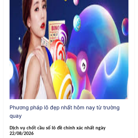
Phương pháp lô đẹp nhất hôm nay từ trường
quay
Dịch vụ chốt cầu số lô đề chính xác nhất ngày
22/08/2026