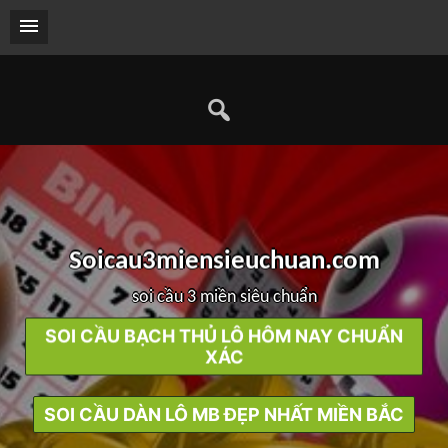
Skip
to
content
S
o
i
c
a
u
3
m
i
e
n
s
i
e
u
c
h
u
a
n
.
c
o
m
soi cầu 3 miền siêu chuẩn
SOI CẦU BẠCH THỦ LÔ HÔM NAY CHUẨN
XÁC
SOI CẦU DÀN LÔ MB ĐẸP NHẤT MIỀN BẮC