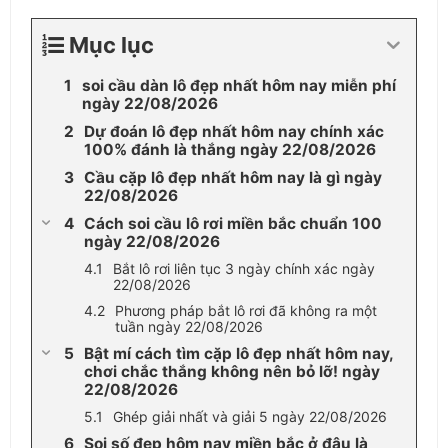
Mục lục
soi cầu dàn lô đẹp nhất hôm nay miễn phí
ngày 22/08/2026
Dự đoán lô đẹp nhất hôm nay chính xác
100% đánh là thắng ngày 22/08/2026
Cầu cặp lô đẹp nhất hôm nay là gì ngày
22/08/2026
Cách soi cầu lô rơi miền bắc chuẩn 100
ngày 22/08/2026
Bắt lô rơi liên tục 3 ngày chính xác ngày
22/08/2026
Phương pháp bắt lô rơi đã không ra một
tuần ngày 22/08/2026
Bật mí cách tìm cặp lô đẹp nhất hôm nay,
chơi chắc thắng không nên bỏ lỡ! ngày
22/08/2026
Ghép giải nhất và giải 5 ngày 22/08/2026
Soi số đẹp hôm nay miền bắc ở đâu là