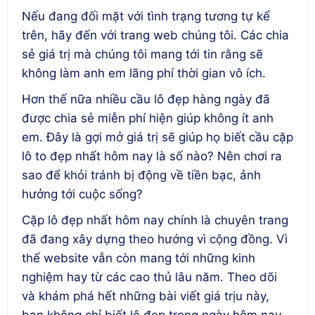
Nếu đang đối mặt với tình trạng tương tự kể
trên, hãy đến với trang web chúng tôi. Các chia
sẻ giá trị mà chúng tôi mang tới tin rằng sẽ
không làm anh em lãng phí thời gian vô ích.
Hơn thế nữa nhiều cầu lô đẹp hàng ngày đã
được chia sẻ miễn phí hiện giúp không ít anh
em. Đây là gợi mở giá trị sẽ giúp họ biết cầu cặp
lô to đẹp nhất hôm nay là số nào? Nên chơi ra
sao để khỏi tránh bị động về tiền bạc, ảnh
hưởng tới cuộc sống?
Cặp lô đẹp nhất hôm nay chính là chuyên trang
đã đang xây dựng theo hướng vì cộng đồng. Vì
thế website vẫn còn mang tới những kinh
nghiệm hay từ các cao thủ lâu năm. Theo dõi
và khám phá hết những bài viết giá trịu này,
bạn không chỉ biết lô đẹp trong ngày hôm nay