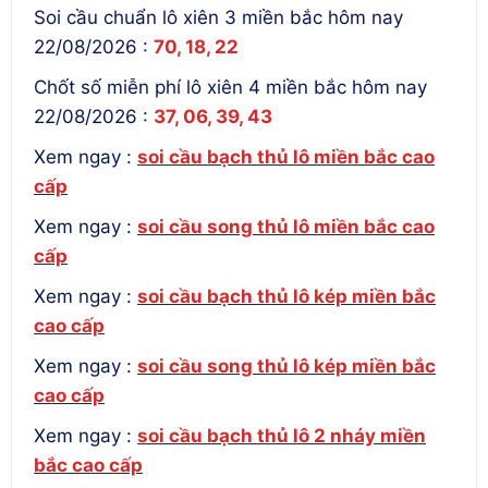
Soi cầu chuẩn lô xiên 3 miền bắc hôm nay
22/08/2026 :
70, 18, 22
Chốt số miễn phí lô xiên 4 miền bắc hôm nay
22/08/2026 :
37, 06, 39, 43
Xem ngay :
soi cầu bạch thủ lô miền bắc cao
cấp
Xem ngay :
soi cầu song thủ lô miền bắc cao
cấp
Xem ngay :
soi cầu bạch thủ lô kép miền bắc
cao cấp
Xem ngay :
soi cầu song thủ lô kép miền bắc
cao cấp
Xem ngay :
soi cầu bạch thủ lô 2 nháy miền
bắc cao cấp