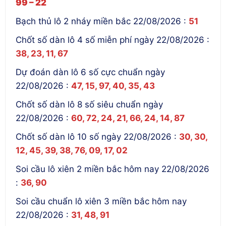
99 – 22
Bạch thủ lô 2 nháy miền bắc 22/08/2026 :
51
Chốt số dàn lô 4 số miễn phí ngày 22/08/2026 :
38, 23, 11, 67
Dự đoán dàn lô 6 số cực chuẩn ngày
22/08/2026 :
47, 15, 97, 40, 35, 43
Chốt số dàn lô 8 số siêu chuẩn ngày
22/08/2026 :
60, 72, 24, 21, 66, 24, 14, 87
Chốt số dàn lô 10 số ngày 22/08/2026 :
30, 30,
12, 45, 39, 38, 76, 09, 17, 02
Soi cầu lô xiên 2 miền bắc hôm nay 22/08/2026
:
36, 90
Soi cầu chuẩn lô xiên 3 miền bắc hôm nay
22/08/2026 :
31, 48, 91