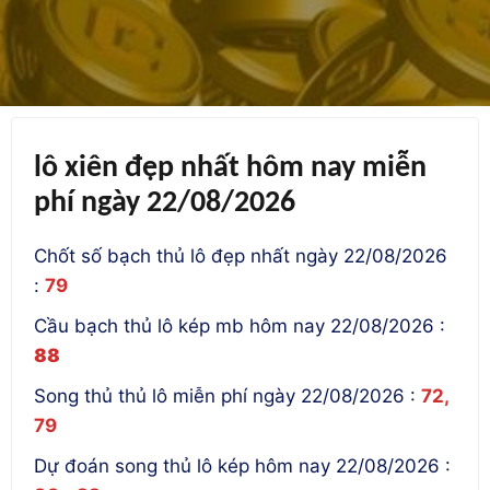
lô xiên đẹp nhất hôm nay miễn
phí ngày 22/08/2026
Chốt số bạch thủ lô đẹp nhất ngày 22/08/2026
:
79
Cầu bạch thủ lô kép mb hôm nay 22/08/2026 :
88
Song thủ thủ lô miễn phí ngày 22/08/2026 :
72,
79
Dự đoán song thủ lô kép hôm nay 22/08/2026 :