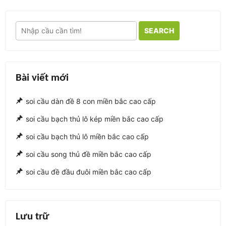
SEARCH
Bài viết mới
soi cầu dàn đề 8 con miền bắc cao cấp
soi cầu bạch thủ lô kép miền bắc cao cấp
soi cầu bạch thủ lô miền bắc cao cấp
soi cầu song thủ đề miền bắc cao cấp
soi cầu đề đầu đuôi miền bắc cao cấp
Lưu trữ