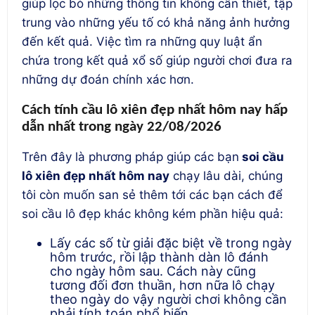
giúp lọc bỏ những thông tin không cần thiết, tập
trung vào những yếu tố có khả năng ảnh hưởng
đến kết quả. Việc tìm ra những quy luật ẩn
chứa trong kết quả xổ số giúp người chơi đưa ra
những dự đoán chính xác hơn.
Cách tính cầu lô xiên đẹp nhất hôm nay hấp
dẫn nhất trong ngày 22/08/2026
Trên đây là phương pháp giúp các bạn
soi cầu
lô xiên đẹp nhất hôm nay
chạy lâu dài, chúng
tôi còn muốn san sẻ thêm tới các bạn cách để
soi cầu lô đẹp khác không kém phần hiệu quả:
Lấy các số từ giải đặc biệt về trong ngày
hôm trước, rồi lập thành dàn lô đánh
cho ngày hôm sau. Cách này cũng
tương đối đơn thuần, hơn nữa lô chạy
theo ngày do vậy người chơi không cần
phải tính toán phổ biến.