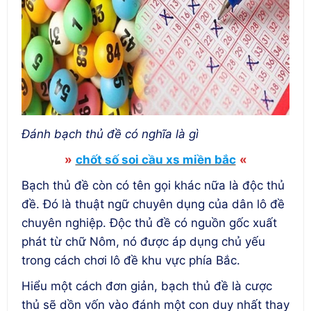
Đánh bạch thủ đề có nghĩa là gì
»
chốt số soi cầu xs miền bắc
«
Bạch thủ đề còn có tên gọi khác nữa là độc thủ
đề. Đó là thuật ngữ chuyên dụng của dân lô đề
chuyên nghiệp. Độc thủ đề có nguồn gốc xuất
phát từ chữ Nôm, nó được áp dụng chủ yếu
trong cách chơi lô đề khu vực phía Bắc.
Hiểu một cách đơn giản, bạch thủ đề là cược
thủ sẽ dồn vốn vào đánh một con duy nhất thay