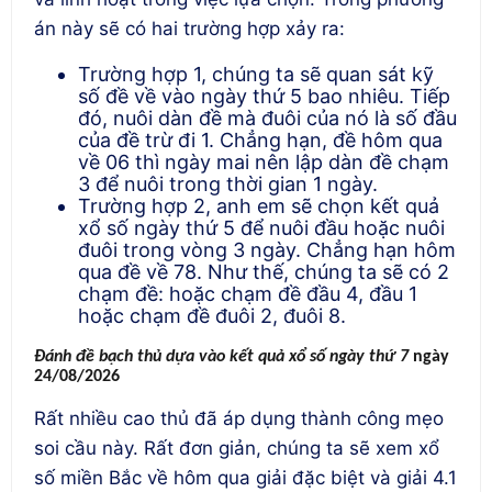
án này sẽ có hai trường hợp xảy ra:
Trường hợp 1, chúng ta sẽ quan sát kỹ
số đề về vào ngày thứ 5 bao nhiêu. Tiếp
đó, nuôi dàn đề mà đuôi của nó là số đầu
của đề trừ đi 1. Chẳng hạn, đề hôm qua
về 06 thì ngày mai nên lập dàn đề chạm
3 để nuôi trong thời gian 1 ngày.
Trường hợp 2, anh em sẽ chọn kết quả
xổ số ngày thứ 5 để nuôi đầu hoặc nuôi
đuôi trong vòng 3 ngày. Chẳng hạn hôm
qua đề về 78. Như thế, chúng ta sẽ có 2
chạm đề: hoặc chạm đề đầu 4, đầu 1
hoặc chạm đề đuôi 2, đuôi 8.
Đánh đề bạch thủ dựa vào kết quả xổ số ngày thứ 7
ngày
24/08/2026
Rất nhiều cao thủ đã áp dụng thành công mẹo
soi cầu này. Rất đơn giản, chúng ta sẽ xem xổ
số miền Bắc về hôm qua giải đặc biệt và giải 4.1