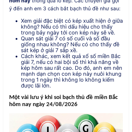
hôm nay
thông qua lô kép. Các chuyên gia gợi
ý đến anh em 3 cách bắt bạch thủ đề như sau:
Xem giải đặc biệt có kép xuất hiện ở giữa
không? Nếu có thì dấu hiệu cho thấy
trong bảy ngày tới con kép này sẽ về.
Quan sát giải 7 có số cuối và số đầu
giống nhau không? Nếu có cho thấy đề
sát kép ở giải 7 sắp xề.
Cách khác, xem kết quả xổ số miền Bắc
giải 7, nếu có hai bội số thì khả năng về
kép hôm sau rất cao. Do đó, anh em nên
mạnh dạn chọn con kép này nuôi khung
trong 1 ngày thì không lo không kiếm
được lãi lớn.
Một vài lưu ý khi soi bạch thủ đề miền Bắc
hôm nay ngày 24/08/2026