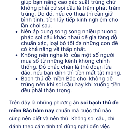
giúp bạn nâng cao xác suất trúng chứ
không phải cứ soi cầu là trăm phát trăm
trúng. Do đó, nếu có thua thì cần giữ
bình tĩnh, tích lũy tiếp kinh nghiệm cho
lần chơi sau.
Nên áp dụng song song nhiều phương
pháp soi cầu khác nhau để gia tăng độ
chuẩn xác, loại bỏ tối đa những con đề
có khả năng về thấp nhất.
Không nên nghe lời của một số người
mua số từ những kênh không chính
thống. Đó chắc chắn là thủ đoạn lừa
đảo, nếu bạn dính thì tiền mất tật mang.
Bạch thủ đề miền Bắc chơi không dễ
trúng nên khi soi cầu hay khi xuống tiền
đều phải thận trọng.
Trên đây là những phương án
soi bạch thủ đề
miền Bắc hôm nay
chuẩn mà cuộc thủ nào
cũng nên biết và nên thử. Không soi cầu, chỉ
đánh theo cảm tính thì đừng nghĩ đến việc