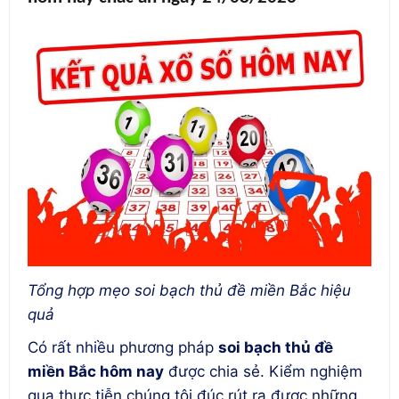
Tổng hợp mẹo soi bạch thủ đề miền Bắc hiệu
quả
Có rất nhiều phương pháp
soi bạch thủ đề
miền Bắc hôm nay
được chia sẻ. Kiểm nghiệm
qua thực tiễn chúng tôi đúc rút ra được những