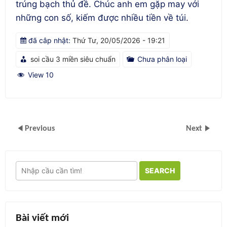
trúng bạch thủ đề. Chúc anh em gặp may với
những con số, kiếm được nhiều tiền về túi.
đã câp nhật:
Thứ Tư, 20/05/2026 - 19:21
soi cầu 3 miền siêu chuẩn
Chưa phân loại
View 10
Previous
Next
SEARCH
Bài viết mới