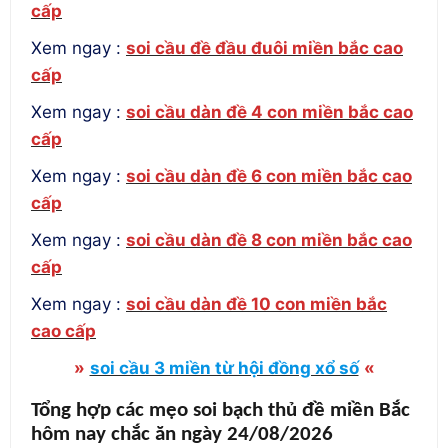
cấp
Xem ngay :
soi cầu đề đầu đuôi miền bắc cao
cấp
Xem ngay :
soi cầu dàn đề 4 con miền bắc cao
cấp
Xem ngay :
soi cầu dàn đề 6 con miền bắc cao
cấp
Xem ngay :
soi cầu dàn đề 8 con miền bắc cao
cấp
Xem ngay :
soi cầu dàn đề 10 con miền bắc
cao cấp
»
soi cầu 3 miền từ hội đồng xổ số
«
Tổng hợp các mẹo soi bạch thủ đề miền Bắc
hôm nay chắc ăn ngày 24/08/2026