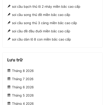
soi cầu bạch thủ lô 2 nháy miền bắc cao cấp
soi cầu song thủ đề miền bắc cao cấp
soi cầu song thủ 3 càng miền bắc cao cấp
soi cầu đề đầu đuôi miền bắc cao cấp
soi cầu dàn lô 8 con miền bắc cao cấp
Lưu trữ
Tháng 8 2026
Tháng 7 2026
Tháng 6 2026
Tháng 5 2026
Tháng 4 2026