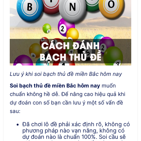
Lưu ý khi soi bạch thủ đề miền Bắc hôm nay
Soi bạch thủ đề miền Bắc hôm nay
muốn
chuẩn không hề dễ. Để nâng cao hiệu quả khi
dự đoán con số bạn cần lưu ý một số vấn đề
sau:
Đã chơi lô đề phải xác định rõ, không có
phương pháp nào vạn năng, không có
dự đoán nào là chuẩn 100%. Soi cầu sẽ