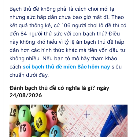
Bạch thủ đề không phải là cách chơi mới lạ
nhưng sức hấp dẫn chưa bao giờ mất đi. Theo
kết quả thống kê, cứ 106 người chơi lô đề thì có
đến 84 người thử sức với con bạch thủ? Điều
này không khó hiểu vì tỷ lệ ăn bạch thủ đề hấp
dẫn hơn các hình thức khác mà tiền vốn đầu tư
không nhiều. Nếu bạn tò mò hãy tham khảo
cách
soi bạch thủ đề miền Bắc hôm nay
siêu
chuẩn dưới đây.
Đánh bạch thủ đề có nghĩa là gì? ngày
24/08/2026