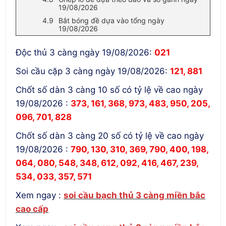
19/08/2026
Bắt bóng đề dựa vào tổng ngày
19/08/2026
Độc thủ 3 càng ngày 19/08/2026:
021
Soi cầu cặp 3 càng ngày 19/08/2026:
121, 881
Chốt số dàn 3 càng 10 số có tỷ lệ về cao ngày
19/08/2026 :
373, 161, 368, 973, 483, 950, 205,
096, 701, 828
Chốt số dàn 3 càng 20 số có tỷ lệ về cao ngày
19/08/2026 :
790, 130, 310, 369, 790, 400, 198,
064, 080, 548, 348, 612, 092, 416, 467, 239,
534, 033, 357, 571
Xem ngay :
soi cầu bạch thủ 3 càng miền bắc
cao cấp