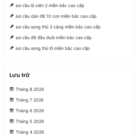
soi cầu lô xiên 2 miền bắc cao cấp
soi cầu dàn đề 10 con miền bắc cao cấp
soi cầu song thủ 3 càng miền bắc cao cấp
soi cầu đề đầu đuôi miền bắc cao cấp
soi cầu song thủ lô miền bắc cao cấp
Lưu trữ
Tháng 8 2026
Tháng 7 2026
Tháng 6 2026
Tháng 5 2026
Tháng 4 2026