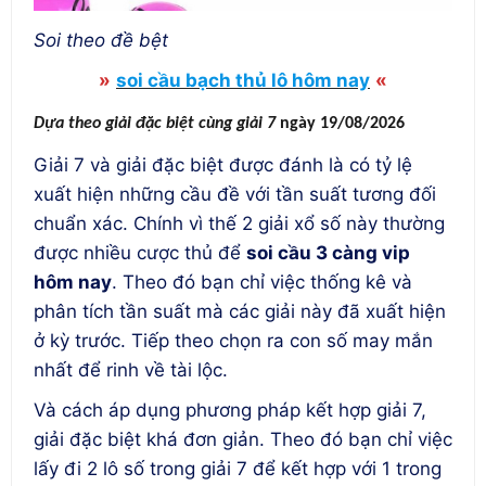
Soi theo đề bệt
»
soi cầu bạch thủ lô hôm nay
«
Dựa theo giải đặc biệt cùng giải 7
ngày 19/08/2026
Giải 7 và giải đặc biệt được đánh là có tỷ lệ
xuất hiện những cầu đề với tần suất tương đối
chuẩn xác. Chính vì thế 2 giải xổ số này thường
được nhiều cược thủ để
soi cầu 3 càng vip
hôm nay
. Theo đó bạn chỉ việc thống kê và
phân tích tần suất mà các giải này đã xuất hiện
ở kỳ trước. Tiếp theo chọn ra con số may mắn
nhất để rinh về tài lộc.
Và cách áp dụng phương pháp kết hợp giải 7,
giải đặc biệt khá đơn giản. Theo đó bạn chỉ việc
lấy đi 2 lô số trong giải 7 để kết hợp với 1 trong