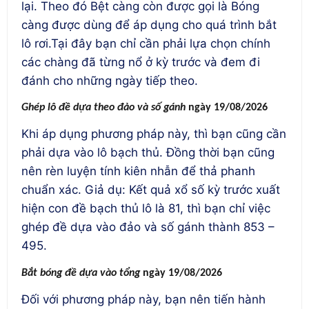
lại. Theo đó Bệt càng còn được gọi là Bóng
càng được dùng để áp dụng cho quá trình bắt
lô rơi.Tại đây bạn chỉ cần phải lựa chọn chính
các chàng đã từng nổ ở kỳ trước và đem đi
đánh cho những ngày tiếp theo.
Ghép lô đề dựa theo đảo và số gánh
ngày 19/08/2026
Khi áp dụng phương pháp này, thì bạn cũng cần
phải dựa vào lô bạch thủ. Đồng thời bạn cũng
nên rèn luyện tính kiên nhẫn để thả phanh
chuẩn xác. Giả dụ: Kết quả xổ số kỳ trước xuất
hiện con đề bạch thủ lô là 81, thì bạn chỉ việc
ghép đề dựa vào đảo và số gánh thành 853 –
495.
Bắt bóng đề dựa vào tổng
ngày 19/08/2026
Đối với phương pháp này, bạn nên tiến hành