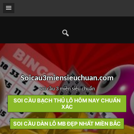
Skip
to
content
S
o
i
c
a
u
3
m
i
e
n
s
i
e
u
c
h
u
a
n
.
c
o
m
soi cầu 3 miền siêu chuẩn
SOI CẦU BẠCH THỦ LÔ HÔM NAY CHUẨN
XÁC
SOI CẦU DÀN LÔ MB ĐẸP NHẤT MIỀN BẮC