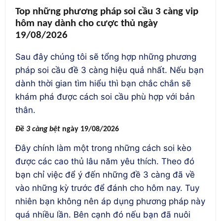
Top những phương pháp soi cầu 3 càng vip
hôm nay dành cho cược thủ ngày
19/08/2026
Sau đây chúng tôi sẽ tổng hợp những phương
pháp soi cầu đề 3 càng hiệu quả nhất. Nếu bạn
dành thời gian tìm hiểu thì bạn chắc chắn sẽ
khám phá được cách soi cầu phù hợp với bản
thân.
Đề 3 càng bệt
ngày 19/08/2026
Đây chính làm một trong những cách soi kèo
được các cao thủ lâu năm yêu thích. Theo đó
bạn chỉ việc để ý đến những đề 3 càng đã về
vào những kỳ trước để đánh cho hôm nay. Tuy
nhiên bạn không nên áp dụng phương pháp này
quá nhiều lần. Bên cạnh đó nếu bạn đã nuôi