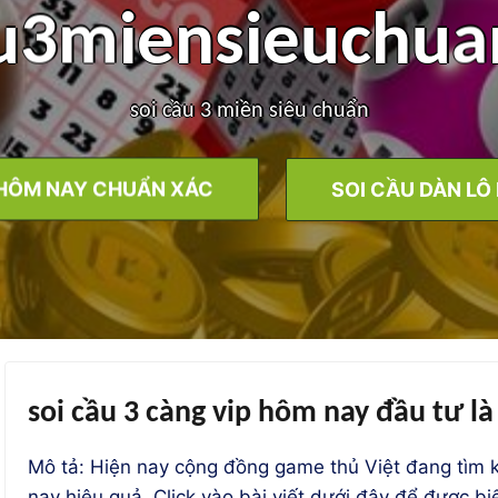
u
3
m
i
e
n
s
i
e
u
c
h
u
a
soi cầu 3 miền siêu chuẩn
 HÔM NAY CHUẨN XÁC
SOI CẦU DÀN LÔ
soi cầu 3 càng vip hôm nay đầu tư là
Mô tả: Hiện nay cộng đồng game thủ Việt đang tìm 
nay hiệu quả. Click vào bài viết dưới đây để được bi