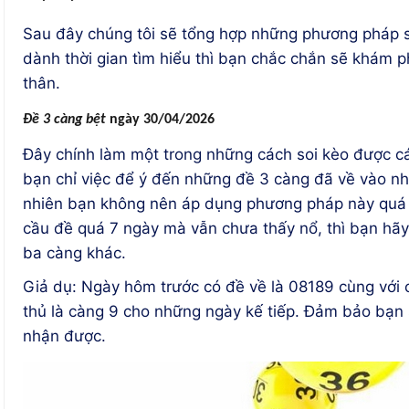
Sau đây chúng tôi sẽ tổng hợp những phương pháp s
dành thời gian tìm hiểu thì bạn chắc chắn sẽ khám 
thân.
Đề 3 càng bệt
ngày 30/04/2026
Đây chính làm một trong những cách soi kèo được cá
bạn chỉ việc để ý đến những đề 3 càng đã về vào n
nhiên bạn không nên áp dụng phương pháp này quá 
cầu đề quá 7 ngày mà vẫn chưa thấy nổ, thì bạn hãy 
ba càng khác.
Giả dụ: Ngày hôm trước có đề về là 08189 cùng với c
thủ là càng 9 cho những ngày kế tiếp. Đảm bảo bạn 
nhận được.