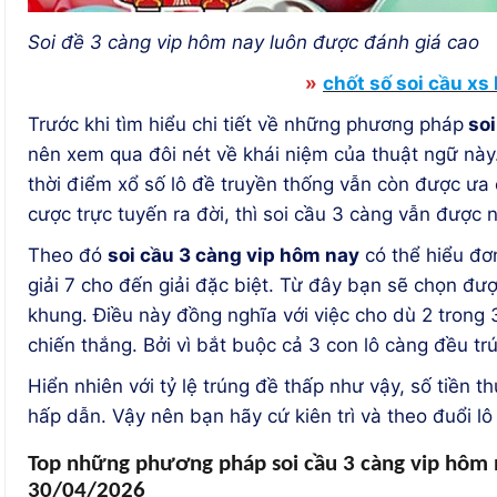
Soi đề 3 càng vip hôm nay luôn được đánh giá cao
»
chốt số soi cầu xs
Trước khi tìm hiểu chi tiết về những phương pháp
soi
nên xem qua đôi nét về khái niệm của thuật ngữ này
thời điểm xổ số lô đề truyền thống vẫn còn được ưa 
cược trực tuyến ra đời, thì soi cầu 3 càng vẫn được
Theo đó
soi cầu 3 càng vip hôm nay
có thể hiểu đơ
giải 7 cho đến giải đặc biệt. Từ đây bạn sẽ chọn đ
khung. Điều này đồng nghĩa với việc cho dù 2 trong 
chiến thắng. Bởi vì bắt buộc cả 3 con lô càng đều t
Hiển nhiên với tỷ lệ trúng đề thấp như vậy, số tiền 
hấp dẫn. Vậy nên bạn hãy cứ kiên trì và theo đuổi 
Top những phương pháp soi cầu 3 càng vip hôm 
30/04/2026