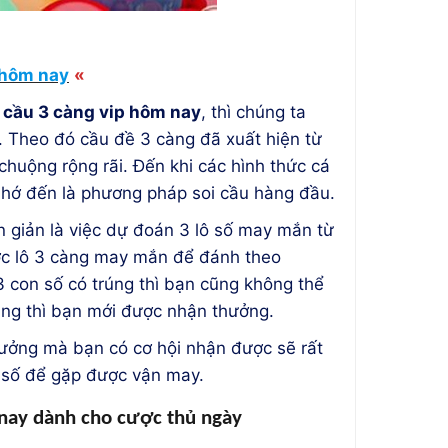
 hôm nay
«
 cầu 3 càng vip hôm nay
, thì chúng ta
. Theo đó cầu đề 3 càng đã xuất hiện từ
chuộng rộng rãi. Đến khi các hình thức cá
 nhớ đến là phương pháp soi cầu hàng đầu.
n giản là việc dự đoán 3 lô số may mắn từ
ược lô 3 càng may mắn để đánh theo
3 con số có trúng thì bạn cũng không thể
rúng thì bạn mới được nhận thưởng.
thưởng mà bạn có cơ hội nhận được sẽ rất
lô số để gặp được vận may.
nay dành cho cược thủ ngày