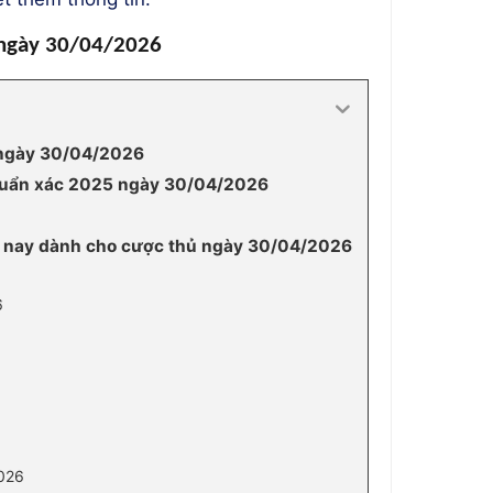
 ngày 30/04/2026
 ngày 30/04/2026
chuẩn xác 2025 ngày 30/04/2026
m nay dành cho cược thủ ngày 30/04/2026
6
2026