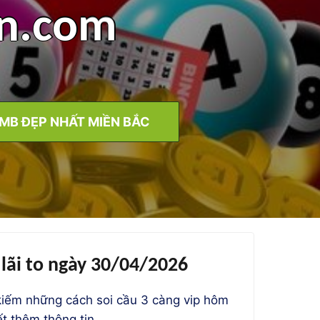
n
.
c
o
m
 MB ĐẸP NHẤT MIỀN BẮC
 lãi to ngày 30/04/2026
kiếm những cách soi cầu 3 càng vip hôm
ết thêm thông tin.