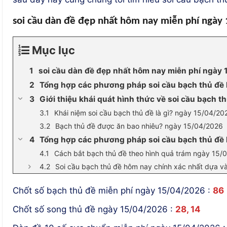
soi cầu dàn đề đẹp nhất hôm nay miễn phí ngày
Mục lục
soi cầu dàn đề đẹp nhất hôm nay miễn phí ngày
Tổng hợp các phương pháp soi cầu bạch thủ đề
Giới thiệu khái quát hình thức về soi cầu bạch 
Khái niệm soi cầu bạch thủ đề là gì? ngày 15/04/20
Bạch thủ đề được ăn bao nhiêu? ngày 15/04/2026
Tổng hợp các phương pháp soi cầu bạch thủ đề
Cách bắt bạch thủ đề theo hình quả trám ngày 15/
Soi cầu bạch thủ đề hôm nay chính xác nhất dựa 
Chốt số bạch thủ đề miễn phí ngày 15/04/2026 :
86
Chốt số song thủ đề ngày 15/04/2026 :
28, 14