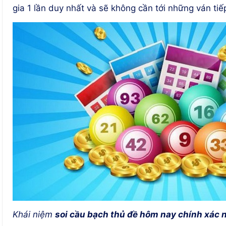
gia 1 lần duy nhất và sẽ không cần tới những ván tiế
Khái niệm
soi cầu bạch thủ đề hôm nay chính xác 