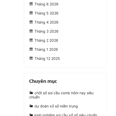
Tháng 6 2026
Tháng 5 2026
Tháng 4 2026
Tháng 3 2026
Tháng 2 2026
Tháng 1 2026
Tháng 12 2025
Chuyên mục
chốt số soi cầu xsmb hôm nay siêu
chuẩn
dự đoán xổ số miền trung
kinh nghiệm soi cầu xổ số siêu chuẩn