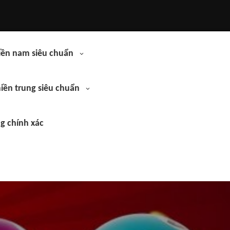
iền nam siêu chuẩn
miền trung siêu chuẩn
ng chính xác