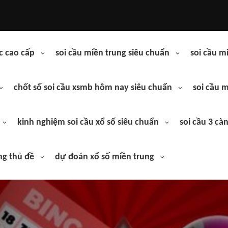
c cao cấp
soi cầu miền trung siêu chuẩn
soi cầu m
chốt số soi cầu xsmb hôm nay siêu chuẩn
soi cầu 
kinh nghiệm soi cầu xổ số siêu chuẩn
soi cầu 3 cà
ng thủ đề
dự đoán xổ số miền trung