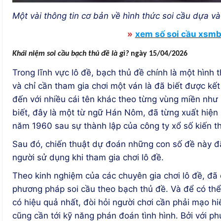
Một vài thông tin cơ bản về hình thức soi cầu dựa và
»
xem số soi cầu xsmb
Khái niệm soi cầu bạch thủ đề là gì?
ngày 15/04/2026
Trong lĩnh vực lô đề, bạch thủ đề chính là một hình
và chỉ cần tham gia chơi một ván là đã biết được kế
đến với nhiều cái tên khác theo từng vùng miền như 
biết, đây là một từ ngữ Hán Nôm, đã từng xuất hiện 
năm 1960 sau sự thành lập của công ty xổ số kiến t
Sau đó, chiến thuật dự đoán những con số đề này đã
người sử dụng khi tham gia chơi lô đề.
Theo kinh nghiệm của các chuyên gia chơi lô đề, đã 
phương pháp soi cầu theo bạch thủ đề. Và để có th
có hiệu quả nhất, đòi hỏi người chơi cần phải mạo hi
cũng cần tới kỹ năng phán đoán tình hình. Bởi với p