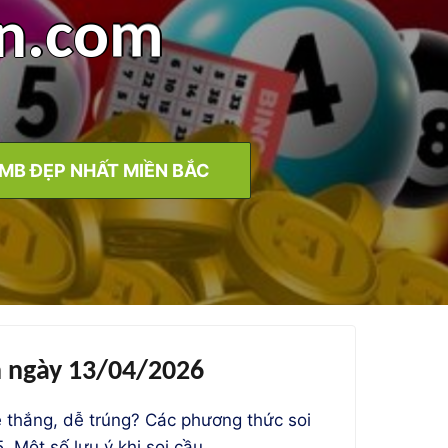
n
.
c
o
m
 MB ĐẸP NHẤT MIỀN BẮC
n ngày 13/04/2026
 thắng, dễ trúng? Các phương thức soi
Một số lưu ý khi soi cầu