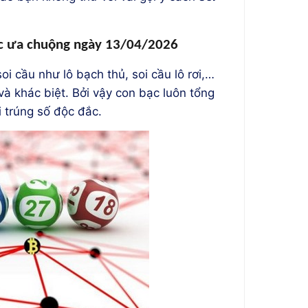
c ưa chuộng ngày 13/04/2026
i cầu như lô bạch thủ, soi cầu lô rơi,…
và khác biệt. Bởi vậy con bạc luôn tổng
 trúng số độc đắc.