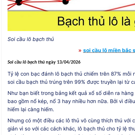
Soi cầu lô bạch thủ
»
soi cầu lô miền bắc 
Soi cầu lô bạch thủ
ngày 13/04/2026
Tỷ lệ con bạc đánh lô bạch thủ chiếm trên 87% mỗi 
soi cầu bạch thủ trúng trên 99% được truyền lại từ c
Như bạn biết trong bảng kết quả xổ số diễn ra hàng 
bao gồm nổ kép, nổ 3 hay nhiều hơn nữa. Bởi vì điều
hiếm lại càng hiếm.
Nhưng có một điều các lô thủ vô cùng thích thú với 
giản vì so với các cách khác, lô bạch thủ cho tỷ lệ 