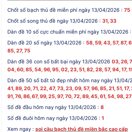
Chốt số bạch thủ đề miễn phí ngày 13/04/2026 :
75
Chốt số song thủ đề ngày 13/04/2026 :
31, 33
Dàn đề 10 số cực chuẩn miễn phí ngày 13/04/2026 
Dàn đề 20 số ngày 13/04/2026 :
58, 59, 43, 57, 87, 6
85, 27, 75
Dàn đề 36 con số bất bại ngày 13/04/2026
03, 26, 7
04, 60, 85, 54, 96, 95, 02, 23, 51, 82, 28, 57, 94, 17, 1
Dàn đề 50 số bất tử đẹp nhất hôm nay ngày 13/04/
41, 89, 20, 71, 22, 47, 73, 23, 09, 57, 96, 85, 21, 51, 17,
91, 76, 86, 67, 99, 25, 97, 70, 72, 89, 45, 61, 54, 98, 27
Số đề đầu hôm nay ngày 13/04/2026 :
8
Số đề đuôi hôm nay ngày 13/04/2026 :
1
Xem ngay :
soi cầu bạch thủ đề miền bắc cao cấp