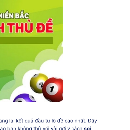
ng lại kết quả đầu tư lô đề cao nhất. Đây
 sao bạn không thử với vài gợi ý cách
soi