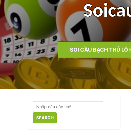
S
o
i
c
a
SOI CẦU BẠCH THỦ LÔ
SEARCH