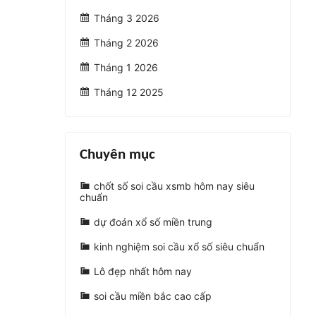
Tháng 3 2026
Tháng 2 2026
Tháng 1 2026
Tháng 12 2025
Chuyên mục
chốt số soi cầu xsmb hôm nay siêu
chuẩn
dự đoán xổ số miền trung
kinh nghiệm soi cầu xổ số siêu chuẩn
Lô đẹp nhất hôm nay
soi cầu miền bắc cao cấp