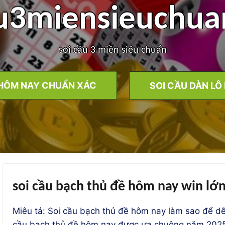
u
3
m
i
e
n
s
i
e
u
c
h
u
a
soi cầu 3 miền siêu chuẩn
 HÔM NAY CHUẨN XÁC
SOI CẦU DÀN LÔ
soi cầu bạch thủ đề hôm nay win lớ
Miêu tả: Soi cầu bạch thủ đề hôm nay làm sao để dễ
cầu bạch thủ đề hôm nay được ưa chuộng năm 2025. 