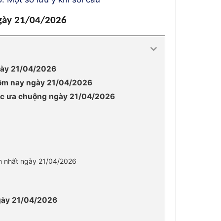
ngày 21/04/2026
gày 21/04/2026
hôm nay ngày 21/04/2026
ợc ưa chuộng ngày 21/04/2026
gần nhất ngày 21/04/2026
ngày 21/04/2026