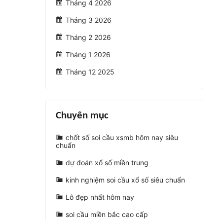
Tháng 4 2026
Tháng 3 2026
Tháng 2 2026
Tháng 1 2026
Tháng 12 2025
Chuyên mục
chốt số soi cầu xsmb hôm nay siêu
chuẩn
dự đoán xổ số miền trung
kinh nghiệm soi cầu xổ số siêu chuẩn
Lô đẹp nhất hôm nay
soi cầu miền bắc cao cấp