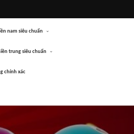
iền nam siêu chuẩn
miền trung siêu chuẩn
ng chính xác