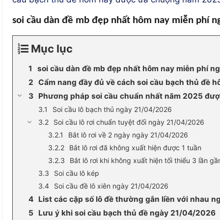
soi cầu dàn đề mb đẹp nhất hôm nay miễn phí 
Mục lục
soi cầu dàn đề mb đẹp nhất hôm nay miễn phí n
Cẩm nang đầy đủ về cách soi cầu bạch thủ đề 
Phương pháp soi cầu chuẩn nhất năm 2025 đư
Soi cầu lô bạch thủ ngày 21/04/2026
Soi cầu lô rơi chuẩn tuyệt đối ngày 21/04/2026
Bắt lô rơi về 2 ngày ngày 21/04/2026
Bắt lô rơi đã không xuất hiện được 1 tuần
Bắt lô rơi khi không xuất hiện tối thiểu 3 lần 
Soi cầu lô kép
Soi cầu đề lô хiên ngày 21/04/2026
List các cặp số lô đề thường gắn liền với nhau 
Lưu ý khi soi cầu bạch thủ đề ngày 21/04/2026