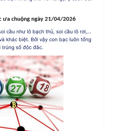
c ưa chuộng ngày 21/04/2026
i cầu như lô bạch thủ, soi cầu lô rơi,…
và khác biệt. Bởi vậy con bạc luôn tổng
 trúng số độc đắc.