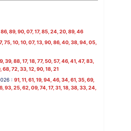
:
86, 89, 90, 07, 17, 85, 24, 20, 89, 46
7, 75, 10, 10, 07, 13, 90, 86, 40, 38, 94, 05,
9, 39, 88, 17, 18, 77, 50, 57, 46, 41, 47, 83,
, 68, 72, 33, 12, 90, 18, 21
2026 :
91, 11, 61, 19, 94, 46, 34, 61, 35, 69,
6, 93, 25, 62, 09, 74, 17, 31, 18, 38, 33, 24,