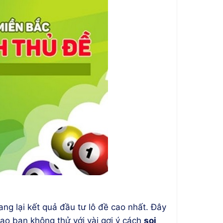
ng lại kết quả đầu tư lô đề cao nhất. Đây
 sao bạn không thử với vài gợi ý cách
soi