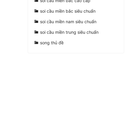
soi cầu miền bắc cao cấp
soi cầu miền bắc siêu chuẩn
soi cầu miền nam siêu chuẩn
soi cầu miền trung siêu chuẩn
song thủ đề