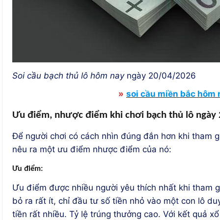
Soi cầu bạch thủ lô hôm nay
ngày 20/04/2026
»
soi cầu miền bắc hôm 
Ưu điểm, nhược điểm khi chơi bạch thủ lô ngày
Để người chơi có cách nhìn đúng đắn hơn khi tham gi
nêu ra một ưu điểm nhược điểm của nó:
Ưu điểm:
Ưu điểm được nhiều người yêu thích nhất khi tham gi
bỏ ra rất ít, chỉ đầu tư số tiền nhỏ vào một con lô du
tiền rất nhiều. Tỷ lệ trúng thưởng cao. Với kết quả x