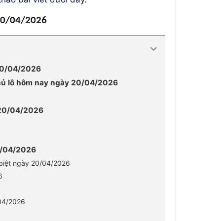
 20/04/2026
 20/04/2026
 thủ lô hôm nay ngày 20/04/2026
 20/04/2026
0/04/2026
 biệt ngày 20/04/2026
6
/04/2026