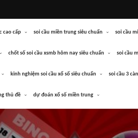
c cao cấp
soi cầu miền trung siêu chuẩn
soi cầu m
chốt số soi cầu xsmb hôm nay siêu chuẩn
soi cầu 
kinh nghiệm soi cầu xổ số siêu chuẩn
soi cầu 3 cà
ng thủ đề
dự đoán xổ số miền trung