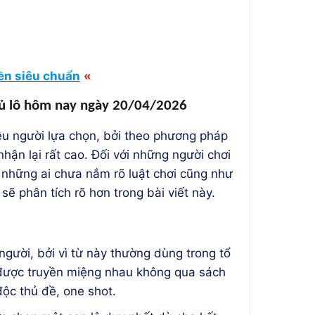
ền siêu chuẩn
«
thủ lô hôm nay ngày 20/04/2026
ều người lựa chọn, bởi theo phương pháp
 nhận lại rất cao. Đối với những người chơi
 những ai chưa nắm rõ luật chơi cũng như
ẽ phân tích rõ hơn trong bài viết này.
người, bởi vì từ này thường dùng trong tổ
i, được truyền miệng nhau không qua sách
độc thủ đề, one shot.