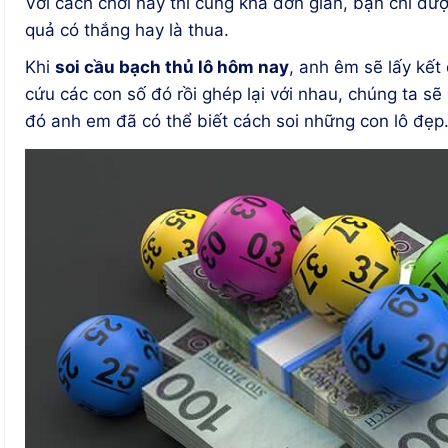
Với cách chơi này thì cũng khá đơn giản, bạn chỉ đư
quả có thắng hay là thua.
Khi
soi cầu bạch thủ lô hôm nay
, anh êm sẽ lấy kết
cứu các con số đó rồi ghép lại với nhau, chúng ta sẽ
đó anh em đã có thể biết cách soi những con lô đẹp