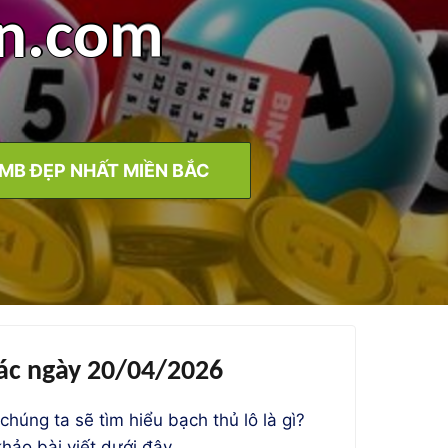
n
.
c
o
m
 MB ĐẸP NHẤT MIỀN BẮC
xác ngày 20/04/2026
 chúng ta sẽ tìm hiểu bạch thủ lô là gì?
hảo bài viết dưới đây.