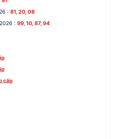
, 91
26 :
81, 20, 08
/2026 :
99, 10, 87, 94
ấp
ấp
o cấp