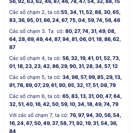
56, 92, 63, 62, 46, 87, 46, 78, 47, 54, 32, 88, 15
Các số chạm 2, ta có:
55, 34, 11, 52, 88, 30, 65,
83, 36, 95, 01, 66, 24, 67, 75, 04, 59, 74, 56, 46
Các số chạm 3. Ta có:
80, 27, 74, 31, 49, 08,
64, 28, 69, 49, 44, 87, 94, 81, 06, 01, 18, 86, 62,
87
Các số chạm 4, ta có:
56, 32, 19, 41, 01, 52, 73,
01, 18, 23, 23, 42, 86, 29, 90, 31, 28, 34, 57, 12
Các số chạm 5, ta có:
34, 98, 57, 99, 85, 29, 13,
91, 78, 89, 07, 29, 61, 90, 95, 32, 17, 51, 08, 79
Các số chạm 6, ta có:
65, 83, 13, 31, 00, 47, 64,
32, 51, 40, 16, 42, 50, 59, 10, 34, 18, 49, 74, 79
Với các số chạm 7, ta có:
76, 97, 94, 30, 56, 54,
16, 24, 67, 50, 49, 37, 58, 71, 92, 19, 31, 54, 36,
84