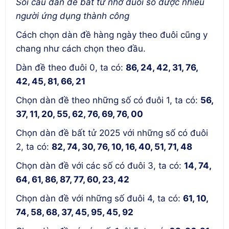
Soi cầu dàn đề bất tử nhờ đuôi số được nhiều
người ứng dụng thành công
Cách chọn dàn đề hàng ngày theo đuôi cũng y
chang như cách chọn theo đầu.
Dàn đề theo đuôi 0, ta có:
86, 24, 42, 31, 76,
42, 45, 81, 66, 21
Chọn dàn đề theo những số có đuôi 1, ta có:
56,
37, 11, 20, 55, 62, 76, 69, 76, 00
Chọn dàn đề bất tử 2025 với những số có đuôi
2, ta có:
82, 74, 30, 76, 10, 16, 40, 51, 71, 48
Chọn dàn đề với các số có đuôi 3, ta có:
14, 74,
64, 61, 86, 87, 77, 60, 23, 42
Chọn dàn đề với những số đuôi 4, ta có:
61, 10,
74, 58, 68, 37, 45, 95, 45, 92