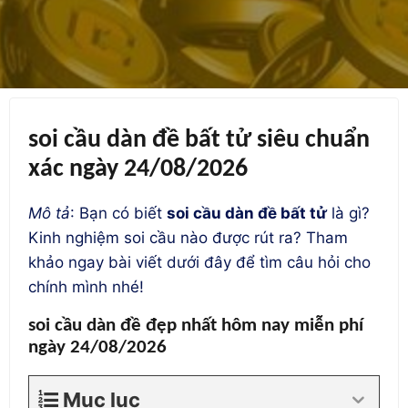
soi cầu dàn đề bất tử siêu chuẩn
xác ngày 24/08/2026
Mô tả
: Bạn có biết
soi cầu dàn đề bất tử
là gì?
Kinh nghiệm soi cầu nào được rút ra? Tham
khảo ngay bài viết dưới đây để tìm câu hỏi cho
chính mình nhé!
soi cầu dàn đề đẹp nhất hôm nay miễn phí
ngày 24/08/2026
Mục lục