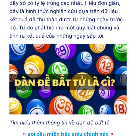
dãy số có tỷ lệ trúng cao nhất. Hiểu đơn giản,
đây là hình thức nghiên cứu dựa trên dữ liệu
kết quả đã thu thập được từ những ngày trước
đó. Từ đó phát hiện ra một quy luật chung và
tính ra kết quả của những ngày sắp tới.
Tìm hiểu thêm thông tin về dàn đề bất tử
»
soi cầu miền bắc siêu chính xác
«