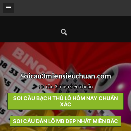
Skip
to
content
S
o
i
c
a
u
3
m
i
e
n
s
i
e
u
c
h
u
a
n
.
c
o
m
soi cầu 3 miền siêu chuẩn
SOI CẦU BẠCH THỦ LÔ HÔM NAY CHUẨN
XÁC
SOI CẦU DÀN LÔ MB ĐẸP NHẤT MIỀN BẮC