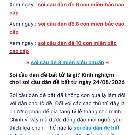
Xem ngay :
soi cầu dàn đề 6 con miền bắc cao
cấp
Xem ngay :
soi cầu dàn đề 8 con miền bắc cao
cấp
Xem ngay :
soi cầu dàn đề 10 con miền bắc
cao cấp
»
soi cầu đề 3 miền siêu chuẩn
«
Soi cầu dàn đề bất tử là gì? Kinh nghiệm
chơi soi cầu dàn đề bất tử ngày 24/08/2026
Soi cầu dàn đề bất đã không còn quá lạ lẫm đối
với dân chơi lô đề. Đối với các cao thủ thì đây là
phương pháp để gia tăng tỷ lệ thắng cho mình.
Chính vì vậy mà được đông đảo mọi người yêu
thích lựa chọn. Thế nào là
soi cầu dàn đề bất