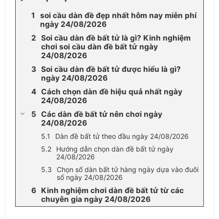
soi cầu dàn đề đẹp nhất hôm nay miễn phí
ngày 24/08/2026
Soi cầu dàn đề bất tử là gì? Kinh nghiệm
chơi soi cầu dàn đề bất tử ngày
24/08/2026
Soi cầu dàn đề bất tử được hiểu là gì?
ngày 24/08/2026
Cách chọn dàn đề hiệu quả nhất ngày
24/08/2026
Các dàn đề bất tử nên chơi ngày
24/08/2026
Dàn đề bất tử theo đầu ngày 24/08/2026
Hướng dẫn chọn dàn đề bất tử ngày
24/08/2026
Chọn số dàn bất tử hàng ngày dựa vào đuôi
số ngày 24/08/2026
Kinh nghiệm chơi dàn đề bất tử từ các
chuyên gia ngày 24/08/2026