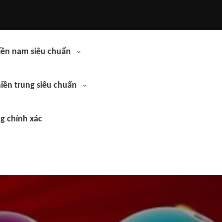
iền nam siêu chuẩn
miền trung siêu chuẩn
ng chính xác