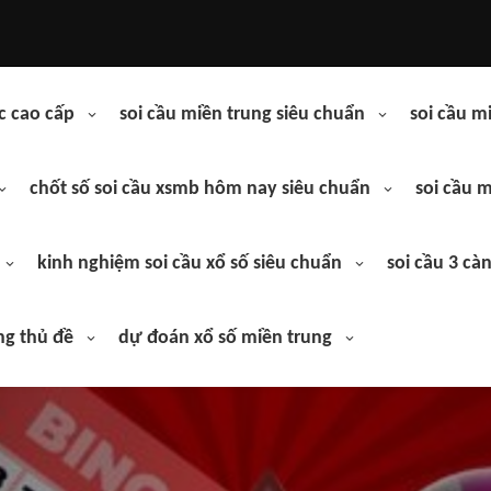
c cao cấp
soi cầu miền trung siêu chuẩn
soi cầu m
chốt số soi cầu xsmb hôm nay siêu chuẩn
soi cầu 
kinh nghiệm soi cầu xổ số siêu chuẩn
soi cầu 3 cà
ng thủ đề
dự đoán xổ số miền trung