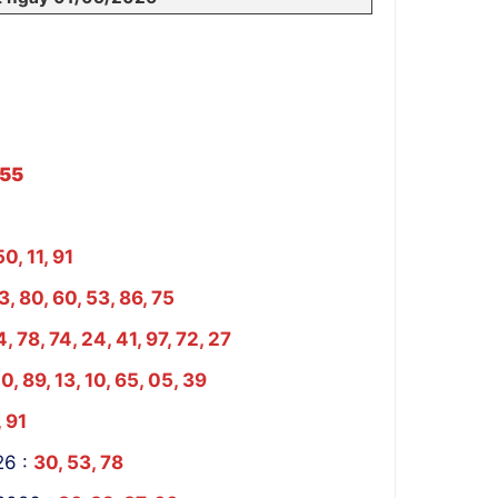
 55
50, 11, 91
3, 80, 60, 53, 86, 75
, 78, 74, 24, 41, 97, 72, 27
0, 89, 13, 10, 65, 05, 39
 91
26 :
30, 53, 78