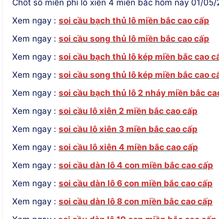
Chốt số miễn phí lô xiên 4 miền bắc hôm nay 01/05
Xem ngay :
soi cầu bạch thủ lô miền bắc cao cấp
Xem ngay :
soi cầu song thủ lô miền bắc cao cấp
Xem ngay :
soi cầu bạch thủ lô kép miền bắc cao c
Xem ngay :
soi cầu song thủ lô kép miền bắc cao c
Xem ngay :
soi cầu bạch thủ lô 2 nháy miền bắc ca
Xem ngay :
soi cầu lô xiên 2 miền bắc cao cấp
Xem ngay :
soi cầu lô xiên 3 miền bắc cao cấp
Xem ngay :
soi cầu lô xiên 4 miền bắc cao cấp
Xem ngay :
soi cầu dàn lô 4 con miền bắc cao cấp
Xem ngay :
soi cầu dàn lô 6 con miền bắc cao cấp
Xem ngay :
soi cầu dàn lô 8 con miền bắc cao cấp