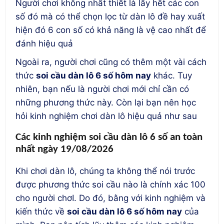
Người chơi không nhất thiết là lấy hết các con
số đó mà có thể chọn lọc từ dàn lô đề hay xuất
hiện đó 6 con số có khả năng là vệ cao nhất để
đánh hiệu quả
Ngoài ra, người chơi cũng có thêm một vài cách
thức
soi cầu dàn lô 6 số hôm nay
khác. Tuy
nhiên, bạn nếu là người chơi mới chỉ cần có
những phương thức này. Còn lại bạn nên học
hỏi kinh nghiệm chơi dàn lô hiệu quả như sau
Các kinh nghiệm soi cầu dàn lô 6 số an toàn
nhất ngày 19/08/2026
Khi chơi dàn lô, chúng ta không thể nói trước
được phương thức soi cầu nào là chính xác 100
cho người chơI. Do đó, bằng với kinh nghiệm và
kiến thức về
soi cầu dàn lô 6 số hôm nay
của