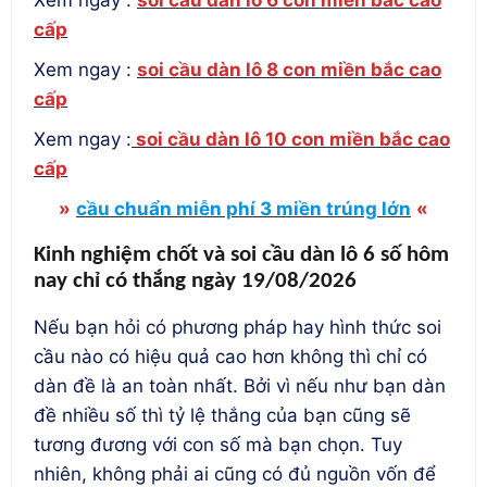
cấp
Xem ngay :
soi cầu dàn lô 8 con miền bắc cao
cấp
Xem ngay :
soi cầu dàn lô 10 con miền bắc cao
cấp
»
cầu chuẩn miễn phí 3 miền trúng lớn
«
Kinh nghiệm chốt và soi cầu dàn lô 6 số hôm
nay chỉ có thắng ngày 19/08/2026
Nếu bạn hỏi có phương pháp hay hình thức soi
cầu nào có hiệu quả cao hơn không thì chỉ có
dàn đề là an toàn nhất. Bởi vì nếu như bạn dàn
đề nhiều số thì tỷ lệ thắng của bạn cũng sẽ
tương đương với con số mà bạn chọn. Tuy
nhiên, không phải ai cũng có đủ nguồn vốn để