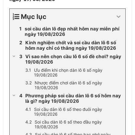
Mục lục
soi cầu dàn lô đẹp nhất hôm nay miễn phí
ngày 19/08/2026
Kinh nghiệm chốt và soi cầu dàn lô 6 số
hôm nay chỉ có thắng ngày 19/08/2026
Vì sao nên chọn cầu lô 6 số đề chơi? ngày
19/08/2026
Ưu điểm khi chọn dàn lô 6 số ngày
19/08/2026
Nhược điểm chơi dàn lô 6 số ngày
19/08/2026
Phương pháp soi cầu dàn lô 6 số hôm nay
là gì? ngày 19/08/2026
Soi cầu dàn lô 6 số theo đuôi ngày
19/08/2026
Soi cầu dàn lô 6 số theo đầu ngày
19/08/2026
Soi cầu dàn lô 6 số theo bạc nhớ ngày