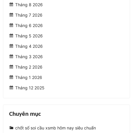
Tháng 8 2026
Tháng 7 2026
Tháng 6 2026
Tháng 5 2026
Tháng 4 2026
Tháng 3 2026
Tháng 2 2026
Tháng 1 2026
Tháng 12 2025
Chuyên mục
chốt số soi cầu xsmb hôm nay siêu chuẩn