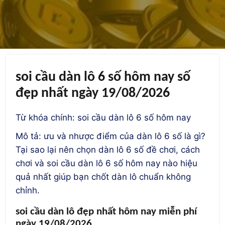
soi cầu dàn lô 6 số hôm nay số
đẹp nhất ngày 19/08/2026
Từ khóa chính: soi cầu dàn lô 6 số hôm nay
Mô tả: ưu và nhược điểm của dàn lô 6 số là gì?
Tại sao lại nên chọn dàn lô 6 số đề chơi, cách
chơi và soi cầu dàn lô 6 số hôm nay nào hiệu
quả nhất giúp bạn chốt dàn lô chuẩn không
chỉnh.
soi cầu dàn lô đẹp nhất hôm nay miễn phí
ngày 19/08/2026