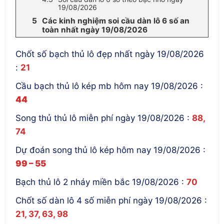
19/08/2026
Các kinh nghiệm soi cầu dàn lô 6 số an
toàn nhất ngày 19/08/2026
Chốt số bạch thủ lô đẹp nhất ngày 19/08/2026
:
21
Cầu bạch thủ lô kép mb hôm nay 19/08/2026 :
44
Song thủ thủ lô miễn phí ngày 19/08/2026 :
88,
74
Dự đoán song thủ lô kép hôm nay 19/08/2026 :
99 – 55
Bạch thủ lô 2 nháy miền bắc 19/08/2026 :
70
Chốt số dàn lô 4 số miễn phí ngày 19/08/2026 :
21, 37, 63, 98