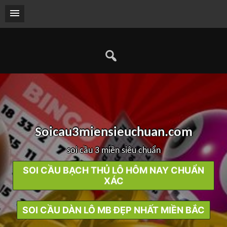
Skip
to
content
S
o
i
c
a
u
3
m
i
e
n
s
i
e
u
c
h
u
a
n
.
c
o
m
soi cầu 3 miền siêu chuẩn
SOI CẦU BẠCH THỦ LÔ HÔM NAY CHUẨN
XÁC
SOI CẦU DÀN LÔ MB ĐẸP NHẤT MIỀN BẮC