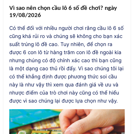
Vì sao nên chọn cầu lô 6 số đề chơi? ngày
19/08/2026
Có thể đối với nhiều người chơi rằng cầu lô 6 số
cũng khá rủi ro và chúng sẽ không cho bạn xác
suất trúng lô đề cao. Tuy nhiên, để chọn ra
được 6 con lô từ hàng trăm con lô đề ngoài kia
nhưng chúng có độ chính xác cao thì bạn cũng
là một dạng cao thủ rồi đấy. Vì sao chúng tôi lại
có thể khẳng định được phương thức soi cầu
này là như vậy thì xem qua đánh giá về ưu và
nhược điểm của trò chơi này cũng có thể hiểu
được vì sao chúng lại được lựa chọn như vậy.