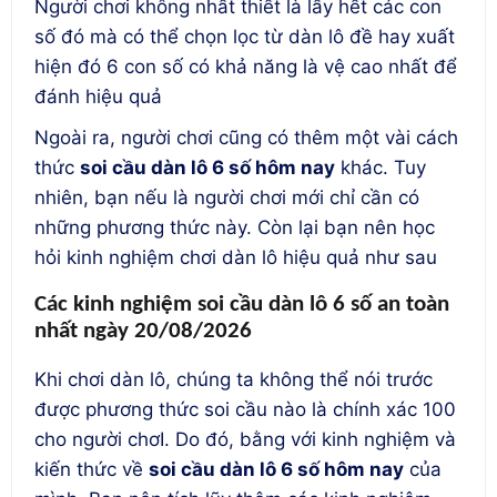
Người chơi không nhất thiết là lấy hết các con
số đó mà có thể chọn lọc từ dàn lô đề hay xuất
hiện đó 6 con số có khả năng là vệ cao nhất để
đánh hiệu quả
Ngoài ra, người chơi cũng có thêm một vài cách
thức
soi cầu dàn lô 6 số hôm nay
khác. Tuy
nhiên, bạn nếu là người chơi mới chỉ cần có
những phương thức này. Còn lại bạn nên học
hỏi kinh nghiệm chơi dàn lô hiệu quả như sau
Các kinh nghiệm soi cầu dàn lô 6 số an toàn
nhất ngày 20/08/2026
Khi chơi dàn lô, chúng ta không thể nói trước
được phương thức soi cầu nào là chính xác 100
cho người chơI. Do đó, bằng với kinh nghiệm và
kiến thức về
soi cầu dàn lô 6 số hôm nay
của