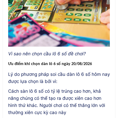
Vì sao nên chọn cầu lô 6 số đề chơi?
Ưu điểm khi chọn dàn lô 6 số ngày 20/08/2026
Lý do phương pháp soi cầu dàn lô 6 số hôm nay
được lựa chọn là bởi vì:
Cách sàn lô 6 số có tỷ lệ trúng cao hơn, khả
năng chúng có thể tạo ra được xiên cao hơn
hình thứ khác. Người chơi có thể thắng lớn với
thường xiên cực kỳ cao này