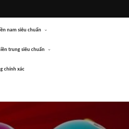
iền nam siêu chuẩn
miền trung siêu chuẩn
ng chính xác