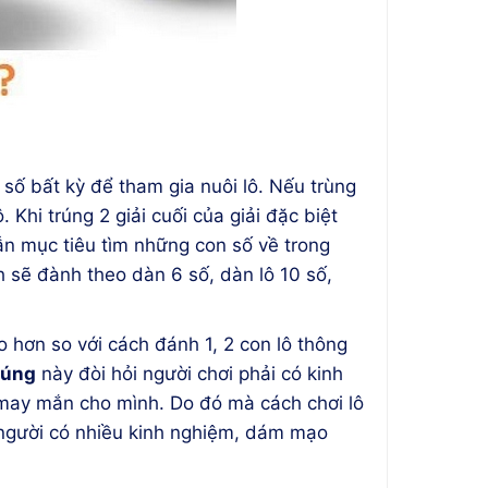
 số bất kỳ để tham gia nuôi lô. Nếu trùng
. Khi trúng 2 giải cuối của giải đặc biệt
ẫn mục tiêu tìm những con số về trong
 sẽ đành theo dàn 6 số, dàn lô 10 số,
o hơn so với cách đánh 1, 2 con lô thông
rúng
này đòi hỏi người chơi phải có kinh
 may mắn cho mình. Do đó mà cách chơi lô
người có nhiều kinh nghiệm, dám mạo