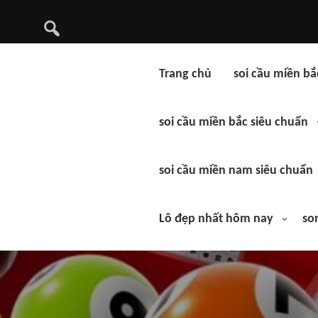
Skip
to
content
Trang chủ
soi cầu miền bắ
soi cầu miền bắc siêu chuẩn
soi cầu miền nam siêu chuẩn
Lô đẹp nhất hôm nay
so