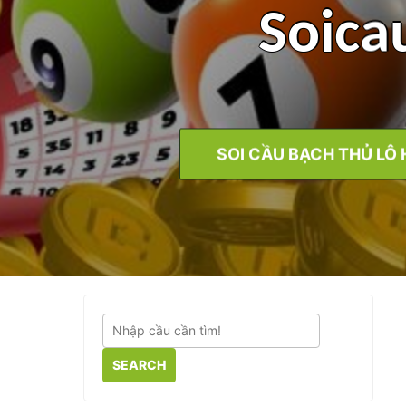
S
o
i
c
a
SOI CẦU BẠCH THỦ LÔ
SEARCH