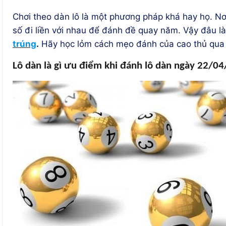
Chơi theo dàn lô là một phương pháp khá hay họ. N
số đi liền với nhau để đánh đề quay năm. Vậy đâu 
trúng
.
Hãy học lỏm cách mẹo đánh của cao thủ qua 
Lô dàn là gì ưu điểm khi đánh lô dàn ngày 22/0