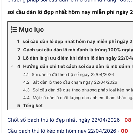
soi cầu dàn lô đẹp nhất hôm nay miễn phí ngày
Mục lục
soi cầu dàn lô đẹp nhất hôm nay miễn phí ngày
Cách soi cầu dàn lô mb đánh là trúng 100% ng
Lô dàn là gì ưu điểm khi đánh lô dàn ngày 22/0
Hướng dẫn chi tiết cách soi cầu dàn lô mb đánh
Soi dàn lô đề theo bộ số ngày 22/04/2026
Bắt dàn lô theo cầu chạm ngày 22/04/2026
Soi cầu dàn đề dựa theo phương pháp loại kép ng
Một số dàn lô chất lượng cho anh em tham khảo n
Tổng kết
Chốt số bạch thủ lô đẹp nhất ngày 22/04/2026 :
08
Cầu bạch thủ lô kép mb hôm nay 22/04/2026 :
00