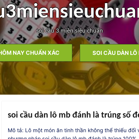
u
3
m
i
e
n
s
i
e
u
c
h
u
a
soi cầu 3 miền siêu chuẩn
 HÔM NAY CHUẨN XÁC
SOI CẦU DÀN LÔ
soi cầu dàn lô mb đánh là trúng số 
Mô tả: Lô một món ăn tinh thần không thể thiếu đối 
phương pháp soi cầu dàn lô mb đánh là trúng 100%.