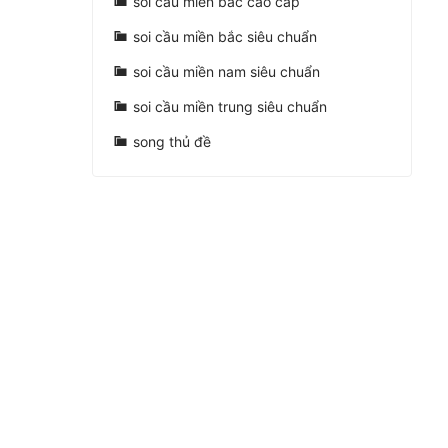
soi cầu miền bắc cao cấp
soi cầu miền bắc siêu chuẩn
soi cầu miền nam siêu chuẩn
soi cầu miền trung siêu chuẩn
song thủ đề