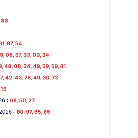
 88
81, 97, 54
9, 08, 37, 33, 00, 34
9, 48, 08, 24, 49, 59, 59, 81
67, 42, 43, 78, 49, 30, 73
 15
26 :
68, 50, 27
/2026 :
60, 97, 65, 65