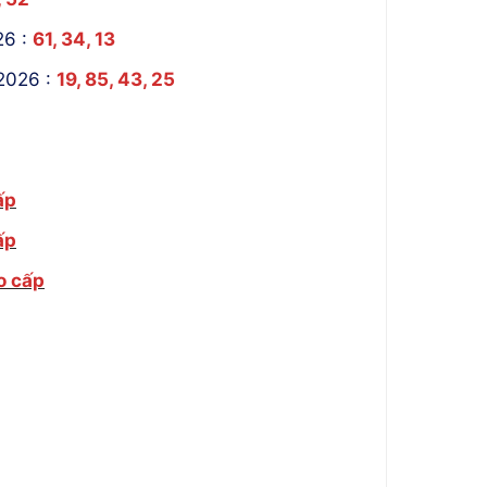
26 :
61, 34, 13
/2026 :
19, 85, 43, 25
ấp
ấp
o cấp