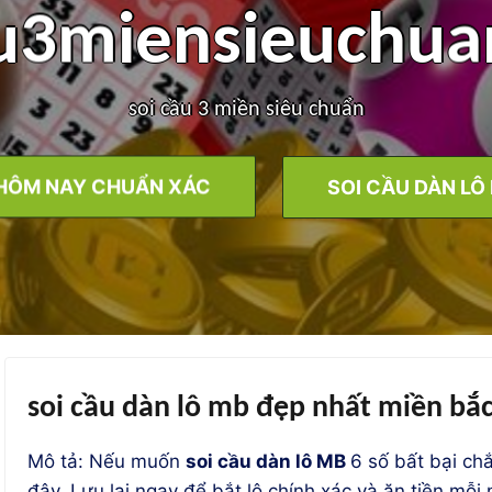
u
3
m
i
e
n
s
i
e
u
c
h
u
a
soi cầu 3 miền siêu chuẩn
 HÔM NAY CHUẨN XÁC
SOI CẦU DÀN LÔ
soi cầu dàn lô mb đẹp nhất miền bắ
Mô tả: Nếu muốn
soi cầu dàn lô MB
6 số bất bại ch
đây. Lưu lại ngay để bắt lô chính xác và ăn tiền mỗi 