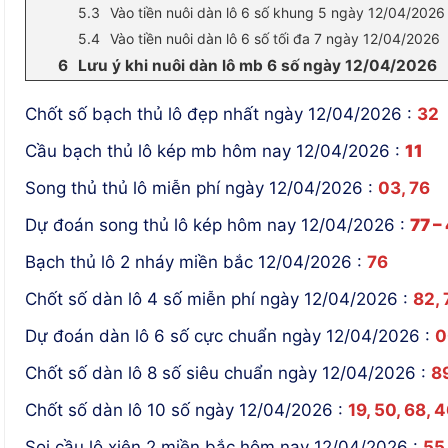
Vào tiền nuôi dàn lô 6 số khung 5 ngày 12/04/2026
Vào tiền nuôi dàn lô 6 số tối đa 7 ngày 12/04/2026
Lưu ý khi nuôi dàn lô mb 6 số ngày 12/04/2026
Chốt số bạch thủ lô đẹp nhất ngày 12/04/2026 :
32
Cầu bạch thủ lô kép mb hôm nay 12/04/2026 :
11
Song thủ thủ lô miễn phí ngày 12/04/2026 :
03, 76
Dự đoán song thủ lô kép hôm nay 12/04/2026 :
77 –
Bạch thủ lô 2 nháy miền bắc 12/04/2026 :
76
Chốt số dàn lô 4 số miễn phí ngày 12/04/2026 :
82, 
Dự đoán dàn lô 6 số cực chuẩn ngày 12/04/2026 :
0
Chốt số dàn lô 8 số siêu chuẩn ngày 12/04/2026 :
89
Chốt số dàn lô 10 số ngày 12/04/2026 :
19, 50, 68, 4
Soi cầu lô xiên 2 miền bắc hôm nay 12/04/2026 :
55