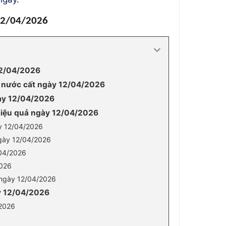
 12/04/2026
12/04/2026
hư nước cất ngày 12/04/2026
gày 12/04/2026
 hiệu quả ngày 12/04/2026
ày 12/04/2026
 ngày 12/04/2026
/04/2026
2026
t ngày 12/04/2026
ày 12/04/2026
/2026