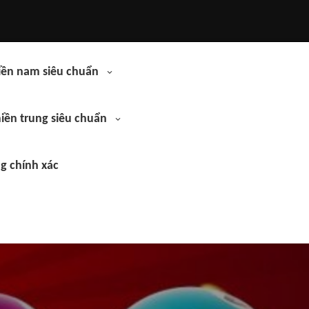
iền nam siêu chuẩn
miền trung siêu chuẩn
ng chính xác