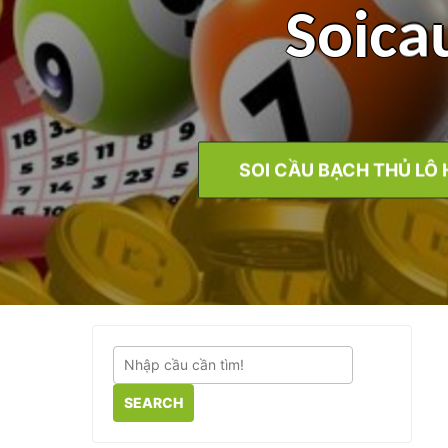
S
o
i
c
a
SOI CẦU BẠCH THỦ LÔ
SEARCH