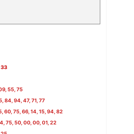
 33
09, 55, 75
5, 84, 94, 47, 71, 77
, 60, 75, 66, 14, 15, 94, 82
4, 75, 50, 00, 00, 01, 22
 25