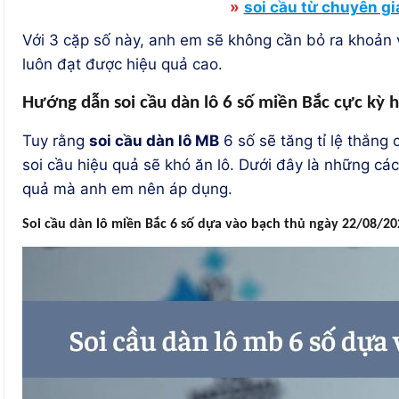
»
soi cầu từ chuyên gi
Với 3 cặp số này, anh em sẽ không cần bỏ ra khoản 
luôn đạt được hiệu quả cao.
Hướng dẫn soi cầu dàn lô 6 số miền Bắc cực kỳ
Tuy rằng
soi cầu dàn lô MB
6 số sẽ tăng tỉ lệ thắn
soi cầu hiệu quả sẽ khó ăn lô. Dưới đây là những cá
quả mà anh em nên áp dụng.
Soi cầu dàn lô miền Bắc 6 số dựa vào bạch thủ ngày 22/08/20