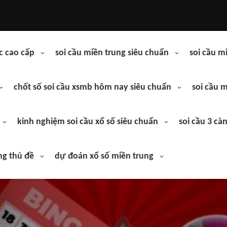
c cao cấp
soi cầu miền trung siêu chuẩn
soi cầu m
chốt số soi cầu xsmb hôm nay siêu chuẩn
soi cầu 
kinh nghiệm soi cầu xổ số siêu chuẩn
soi cầu 3 cà
ng thủ đề
dự đoán xổ số miền trung