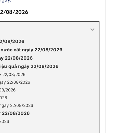
 22/08/2026
 22/08/2026
hư nước cất ngày 22/08/2026
gày 22/08/2026
 hiệu quả ngày 22/08/2026
ày 22/08/2026
 ngày 22/08/2026
/08/2026
2026
t ngày 22/08/2026
ày 22/08/2026
/2026