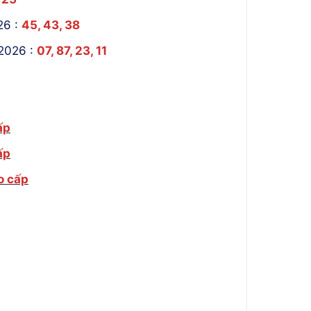
26 :
45, 43, 38
/2026 :
07, 87, 23, 11
ấp
ấp
o cấp