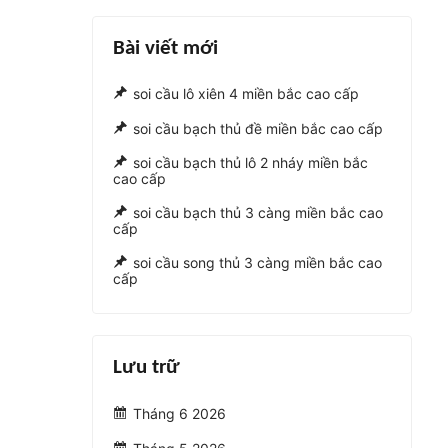
Bài viết mới
soi cầu lô xiên 4 miền bắc cao cấp
soi cầu bạch thủ đề miền bắc cao cấp
soi cầu bạch thủ lô 2 nháy miền bắc
cao cấp
soi cầu bạch thủ 3 càng miền bắc cao
cấp
soi cầu song thủ 3 càng miền bắc cao
cấp
Lưu trữ
Tháng 6 2026