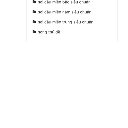
soi cầu miền bắc siêu chuẩn
soi cầu miền nam siêu chuẩn
soi cầu miền trung siêu chuẩn
song thủ đề