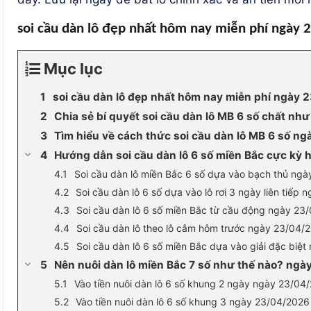
soi cầu dàn lô đẹp nhất hôm nay miễn phí ngày
Mục lục
soi cầu dàn lô đẹp nhất hôm nay miễn phí ngày
Chia sẻ bí quyết soi cầu dàn lô MB 6 số chất n
Tìm hiểu về cách thức soi cầu dàn lô MB 6 số n
Hướng dẫn soi cầu dàn lô 6 số miền Bắc cực kỳ
Soi cầu dàn lô miền Bắc 6 số dựa vào bạch thủ ng
Soi cầu dàn lô 6 số dựa vào lô rơi 3 ngày liên tiếp
Soi cầu dàn lô 6 số miền Bắc từ cầu động ngày 23
Soi cầu dàn lô theo lô câm hôm trước ngày 23/04/
Soi cầu dàn lô 6 số miền Bắc dựa vào giải đặc biệ
Nên nuôi dàn lô miền Bắc 7 số như thế nào? ng
Vào tiền nuôi dàn lô 6 số khung 2 ngày ngày 23/04
Vào tiền nuôi dàn lô 6 số khung 3 ngày 23/04/2026