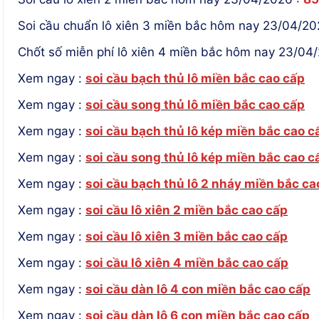
Soi cầu chuẩn lô xiên 3 miền bắc hôm nay 23/04/20
Chốt số miễn phí lô xiên 4 miền bắc hôm nay 23/04
Xem ngay :
soi cầu bạch thủ lô miền bắc cao cấp
Xem ngay :
soi cầu song thủ lô miền bắc cao cấp
Xem ngay :
soi cầu bạch thủ lô kép miền bắc cao c
Xem ngay :
soi cầu song thủ lô kép miền bắc cao c
Xem ngay :
soi cầu bạch thủ lô 2 nháy miền bắc ca
Xem ngay :
soi cầu lô xiên 2 miền bắc cao cấp
Xem ngay :
soi cầu lô xiên 3 miền bắc cao cấp
Xem ngay :
soi cầu lô xiên 4 miền bắc cao cấp
Xem ngay :
soi cầu dàn lô 4 con miền bắc cao cấp
Xem ngay :
soi cầu dàn lô 6 con miền bắc cao cấp