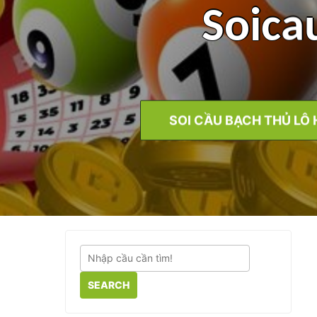
S
o
i
c
a
SOI CẦU BẠCH THỦ LÔ
SEARCH