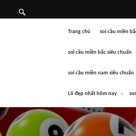
Skip
to
content
Trang chủ
soi cầu miền bắ
soi cầu miền bắc siêu chuẩn
soi cầu miền nam siêu chuẩn
Lô đẹp nhất hôm nay
so