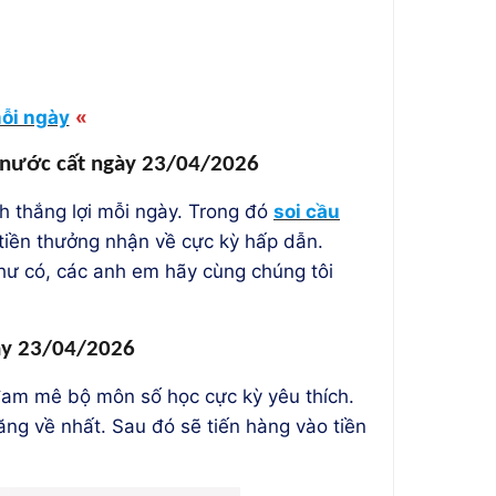
ỗi ngày
«
ư nước cất ngày 23/04/2026
nh thắng lợi mỗi ngày. Trong đó
soi cầu
tiền thưởng nhận về cực kỳ hấp dẫn.
ư có, các anh em hãy cùng chúng tôi
gày 23/04/2026
đam mê bộ môn số học cực kỳ yêu thích.
ng về nhất. Sau đó sẽ tiến hàng vào tiền