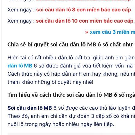
Xem ngay :
soi cầu dàn lô 8 con miền bắc cao cấp
Xem ngay :
soi cầu dàn lô 10 con miền bắc cao cấp
»
xem cầu 3 miền m
Chia sẻ bí quyết soi cầu dàn lô MB 6 số chất nh
Hiện tại có rất nhiều dàn lô bất bại giúp anh em già
dàn lô MB
6 số được đánh giá vừa tiết kiệm vốn mà 
Cách thức này có hấp dẫn anh em hay không, nếu nh
tham khảo những bí quyết này nhé!
Tìm hiểu về cách thức soi cầu dàn lô MB 6 số n
Soi cầu dàn lô MB
6 số được các cao thủ lão luyện 
Theo đó, anh em chỉ cần dự đoán 3 cặp số có khả nă
nuôi lô trong ngày hoặc nhiều ngày liên tiếp.