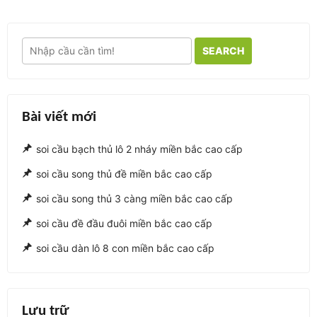
SEARCH
Bài viết mới
soi cầu bạch thủ lô 2 nháy miền bắc cao cấp
soi cầu song thủ đề miền bắc cao cấp
soi cầu song thủ 3 càng miền bắc cao cấp
soi cầu đề đầu đuôi miền bắc cao cấp
soi cầu dàn lô 8 con miền bắc cao cấp
Lưu trữ