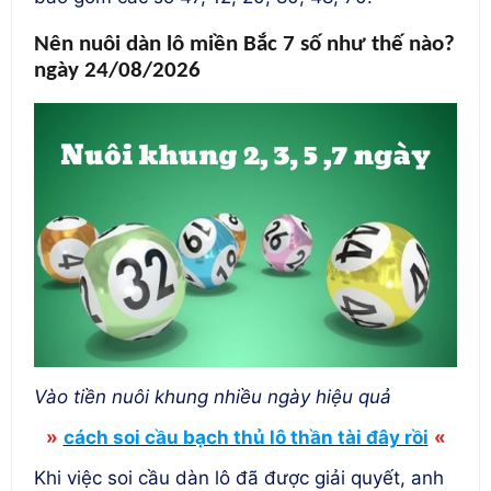
Nên nuôi dàn lô miền Bắc 7 số như thế nào?
ngày 24/08/2026
Vào tiền nuôi khung nhiều ngày hiệu quả
»
cách soi cầu bạch thủ lô thần tài đây rồi
«
Khi việc soi cầu dàn lô đã được giải quyết, anh