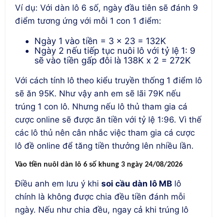
Ví dụ: Với dàn lô 6 số, ngày đầu tiên sẽ đánh 9
điểm tương ứng với mỗi 1 con 1 điểm:
Ngày 1 vào tiền = 3 x 23 = 132K
Ngày 2 nếu tiếp tục nuôi lô với tỷ lệ 1: 9
sẽ vào tiền gấp đôi là 138K x 2 = 272K
Với cách tính lô theo kiểu truyền thống 1 điểm lô
sẽ ăn 95K. Như vậy anh em sẽ lãi 79K nếu
trúng 1 con lô. Nhưng nếu lô thủ tham gia cá
cược online sẽ được ăn tiền với tỷ lệ 1:96. Vì thế
các lô thủ nên cân nhắc việc tham gia cá cược
lô đề online để tăng tiền thưởng lên nhiều lần.
Vào tiền nuôi dàn lô 6 số khung 3 ngày 24/08/2026
Điều anh em lưu ý khi
soi cầu dàn lô MB
lô
chính là không được chia đều tiền đánh mỗi
ngày. Nếu như chia đều, ngay cả khi trúng lô