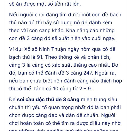
sẽ ăn được một số tiền rất lớn.
Nếu người chơi đang tìm được một con đề bạch
thủ nào đó thì hãy sử dụng nó để đánh kèm
theo vài con càng khác. Khả năng cao những
con đề 3 càng đó sẽ xuất hiện vào cuối ngày.
Ví dụ: Xổ số Ninh Thuận ngày hôm qua có đề
bạch thủ là 91. Theo thống kê và phân tích,
càng 3 là càng có xác suất thắng cao nhất. Do
đó, bạn có thể đánh đề 3 càng 247. Ngoài ra,
nếu bạn chưa biết nên đánh càng nào thích hợp
thì có thể đánh cả 10 càng từ 2 – 9.
Để
soi cầu độc thủ đề 3 càng
miền trung siêu
chuẩn thì yếu tố quan trọng nhất đó là bạn phải
chọn được càng đẹp và dàn đề chuẩn. Người
chơi hoàn toàn có thể tìm ra được điều này nhờ