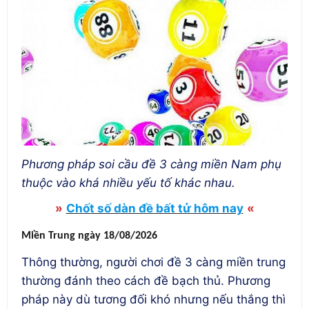
Phương pháp soi cầu đề 3 càng miền Nam phụ
thuộc vào khá nhiều yếu tố khác nhau.
»
Chốt số dàn đề bất tử hôm nay
«
Miền Trung ngày 18/08/2026
Thông thường, người chơi đề 3 càng miền trung
thường đánh theo cách đề bạch thủ. Phương
pháp này dù tương đối khó nhưng nếu thắng thì