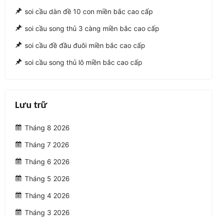
soi cầu dàn đề 10 con miền bắc cao cấp
soi cầu song thủ 3 càng miền bắc cao cấp
soi cầu đề đầu đuôi miền bắc cao cấp
soi cầu song thủ lô miền bắc cao cấp
Lưu trữ
Tháng 8 2026
Tháng 7 2026
Tháng 6 2026
Tháng 5 2026
Tháng 4 2026
Tháng 3 2026