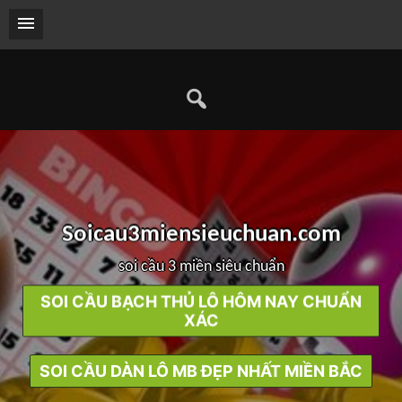
Skip
to
content
S
o
i
c
a
u
3
m
i
e
n
s
i
e
u
c
h
u
a
n
.
c
o
m
soi cầu 3 miền siêu chuẩn
SOI CẦU BẠCH THỦ LÔ HÔM NAY CHUẨN
XÁC
SOI CẦU DÀN LÔ MB ĐẸP NHẤT MIỀN BẮC