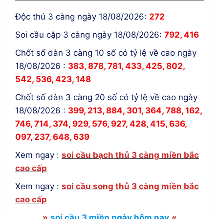
Độc thủ 3 càng ngày 18/08/2026:
272
Soi cầu cặp 3 càng ngày 18/08/2026:
792, 416
Chốt số dàn 3 càng 10 số có tỷ lệ về cao ngày
18/08/2026 :
383, 878, 781, 433, 425, 802,
542, 536, 423, 148
Chốt số dàn 3 càng 20 số có tỷ lệ về cao ngày
18/08/2026 :
399, 213, 884, 301, 364, 788, 162,
746, 714, 374, 929, 576, 927, 428, 415, 636,
097, 237, 648, 639
Xem ngay :
soi cầu bạch thủ 3 càng miền bắc
cao cấp
Xem ngay :
soi cầu song thủ 3 càng miền bắc
cao cấp
»
soi cầu 3 miền ngày hôm nay
«