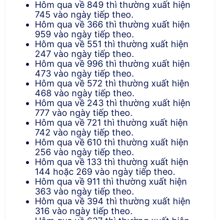
Hôm qua về 849 thì thường xuất hiện
745 vào ngày tiếp theo.
Hôm qua về 366 thì thường xuất hiện
959 vào ngày tiếp theo.
Hôm qua về 551 thì thường xuất hiện
247 vào ngày tiếp theo.
Hôm qua về 996 thì thường xuất hiện
473 vào ngày tiếp theo.
Hôm qua về 572 thì thường xuất hiện
468 vào ngày tiếp theo.
Hôm qua về 243 thì thường xuất hiện
777 vào ngày tiếp theo.
Hôm qua về 721 thì thường xuất hiện
742 vào ngày tiếp theo.
Hôm qua về 610 thì thường xuất hiện
256 vào ngày tiếp theo.
Hôm qua về 133 thì thường xuất hiện
144 hoặc 269 vào ngày tiếp theo.
Hôm qua về 911 thì thường xuất hiện
363 vào ngày tiếp theo.
Hôm qua về 394 thì thường xuất hiện
316 vào ngày tiếp theo.