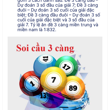
gồm 3 cách đánh sau: Đề 3 càng đầu –
Dự đoán 3 số đầu của giải 7; Đề 3 càng
đuôi – Dự đoán 3 số cuối của giải đặc
biệt; Đề 3 càng đầu đuôi – Dự đoán 3 số
cuối của giải đặc biệt và 3 số đầu của
giải 7. Tỷ lệ ăn đề 3 càng miền trung và
miền nam là 1:832.