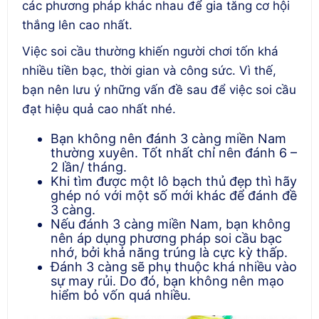
các phương pháp khác nhau để gia tăng cơ hội
thắng lên cao nhất.
Việc soi cầu thường khiến người chơi tốn khá
nhiều tiền bạc, thời gian và công sức. Vì thế,
bạn nên lưu ý những vấn đề sau để việc soi cầu
đạt hiệu quả cao nhất nhé.
Bạn không nên đánh 3 càng miền Nam
thường xuyên. Tốt nhất chỉ nên đánh 6 –
2 lần/ tháng.
Khi tìm được một lô bạch thủ đẹp thì hãy
ghép nó với một số mới khác để đánh đề
3 càng.
Nếu đánh 3 càng miền Nam, bạn không
nên áp dụng phương pháp soi cầu bạc
nhớ, bởi khả năng trúng là cực kỳ thấp.
Đánh 3 càng sẽ phụ thuộc khá nhiều vào
sự may rủi. Do đó, bạn không nên mạo
hiểm bỏ vốn quá nhiều.