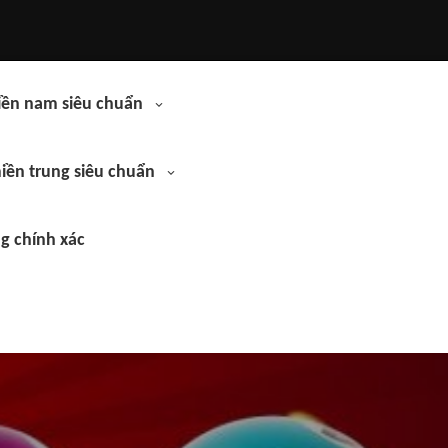
iền nam siêu chuẩn
miền trung siêu chuẩn
ng chính xác