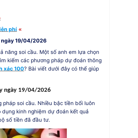
p
iễn phí
«
0 ngày 19/04/2026
khả năng soi cầu. Một số anh em lựa chọn
c tìm kiếm các phương pháp dự đoán thông
h xác 100
? Bài viết dưới đây có thể giúp
ày ngày 19/04/2026
 pháp soi cầu. Nhiều bậc tiền bối luôn
áp dụng kinh nghiệm dự đoán kết quả
ộ số tiền đã đầu tư.