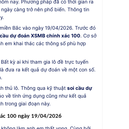
 hôm nay. Phương pháp đã có thời gian ra
g ngày càng trở nên phổ biến. Thông tin
ày.
miền Bắc vào ngày 19/04/2026. Trước đó
 cầu dự đoán XSMB chính xác 100
. Cơ sở
nh em khai thác các thông số phù hợp
 Bất kỳ ai khi tham gia lô đề trực tuyến
 là đưa ra kết quả dự đoán về một con số.
n.
h thủ lô. Thông qua kỹ thuật
soi cầu dự
ảo về tính ứng dụng cũng như kết quả
ch trong giai đoạn này.
xác 100 ngày 19/04/2026
 không làm anh em thất vọng. Cùng bởi