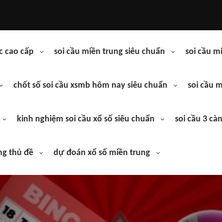
c cao cấp
soi cầu miền trung siêu chuẩn
soi cầu m
chốt số soi cầu xsmb hôm nay siêu chuẩn
soi cầu 
kinh nghiệm soi cầu xổ số siêu chuẩn
soi cầu 3 cà
ng thủ đề
dự đoán xổ số miền trung