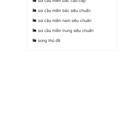
soi cầu miền bắc cao cấp
soi cầu miền bắc siêu chuẩn
soi cầu miền nam siêu chuẩn
soi cầu miền trung siêu chuẩn
song thủ đề