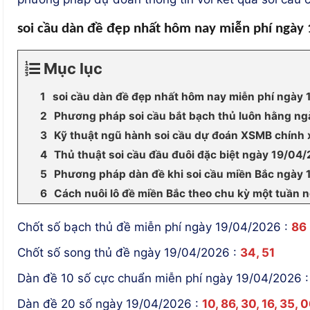
soi cầu dàn đề đẹp nhất hôm nay miễn phí ngày
Mục lục
soi cầu dàn đề đẹp nhất hôm nay miễn phí ngày
Phương pháp soi cầu bắt bạch thủ luôn hằng n
Kỹ thuật ngũ hành soi cầu dự đoán XSMB chính
Thủ thuật soi cầu đầu đuôi đặc biệt ngày 19/04
Phương pháp dàn đề khi soi cầu miền Bắc ngày
Cách nuôi lô đề miền Bắc theo chu kỳ một tuần
Chốt số bạch thủ đề miễn phí ngày 19/04/2026 :
86
Chốt số song thủ đề ngày 19/04/2026 :
34, 51
Dàn đề 10 số cực chuẩn miễn phí ngày 19/04/2026 
Dàn đề 20 số ngày 19/04/2026 :
10, 86, 30, 16, 35, 0