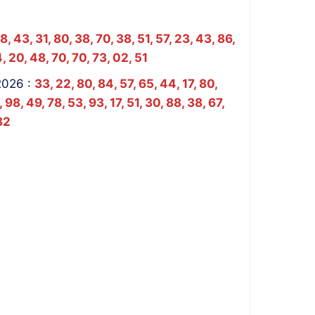
8, 43, 31, 80, 38, 70, 38, 51, 57, 23, 43, 86,
4, 20, 48, 70, 70, 73, 02, 51
2026 :
33, 22, 80, 84, 57, 65, 44, 17, 80,
, 98, 49, 78, 53, 93, 17, 51, 30, 88, 38, 67,
82