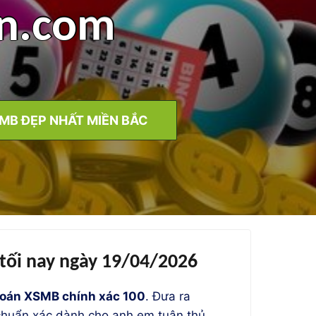
n
.
c
o
m
 MB ĐẸP NHẤT MIỀN BẮC
 tối nay ngày 19/04/2026
đoán XSMB chính xác 100
. Đưa ra
chuẩn xác dành cho anh em tuân thủ.