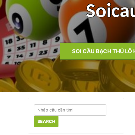
S
o
i
c
a
SOI CẦU BẠCH THỦ LÔ
SEARCH