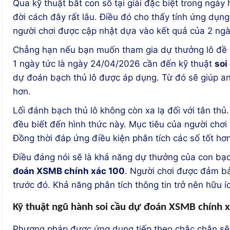
Qua kỹ thuật bắt con số tại giải đặc biệt trong ngày
đời cách đây rất lâu. Điều đó cho thấy tính ứng dụn
người chơi được cập nhật dựa vào kết quả của 2 ng
Chẳng hạn nếu bạn muốn tham gia dự thưởng lô đề 
1 ngày tức là ngày 24/04/2026 cần đến kỹ thuật
soi
dự đoán bạch thủ lô được áp dụng. Từ đó sẽ giúp a
hơn.
Lối đánh bạch thủ lô không còn xa lạ đối với tân thủ.
đều biết đến hình thức này. Mục tiêu của người chơi
Đồng thời đáp ứng điều kiện phân tích các số tốt hơ
Điều đáng nói sẽ là khả năng dự thưởng của con bạc
đoán XSMB chính xác 100
. Người chơi được đảm b
trước đó. Khả năng phân tích thông tin trở nên hữu í
Kỹ thuật ngũ hành soi cầu dự đoán XSMB chính 
Phương pháp được ứng dụng tiếp theo chắc chắn sẽ