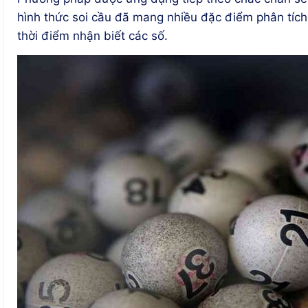
hình thức soi cầu đã mang nhiều đặc điểm phân tích
thời điểm nhận biết các số.