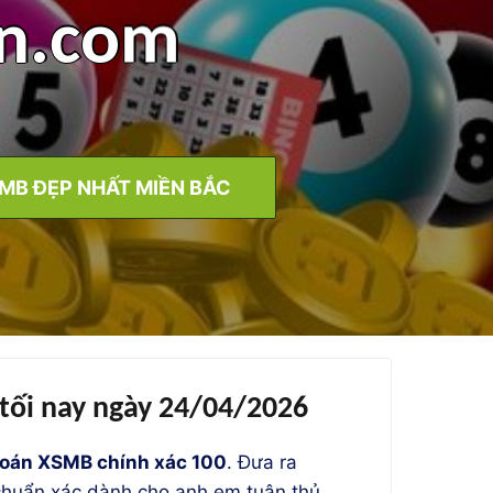
n
.
c
o
m
 MB ĐẸP NHẤT MIỀN BẮC
 tối nay ngày 24/04/2026
đoán XSMB chính xác 100
. Đưa ra
chuẩn xác dành cho anh em tuân thủ.