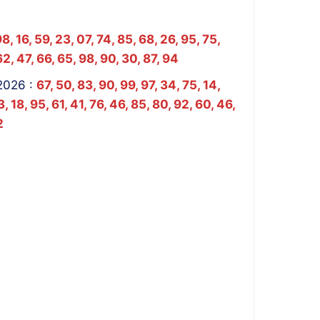
8, 16, 59, 23, 07, 74, 85, 68, 26, 95, 75,
62, 47, 66, 65, 98, 90, 30, 87, 94
2026 :
67, 50, 83, 90, 99, 97, 34, 75, 14,
3, 18, 95, 61, 41, 76, 46, 85, 80, 92, 60, 46,
2