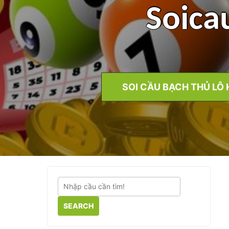
S
o
i
c
a
SOI CẦU BẠCH THỦ LÔ
SEARCH