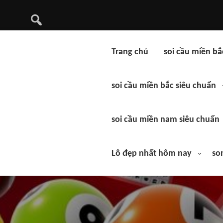
Skip
to
content
Trang chủ
soi cầu miền bắ
soi cầu miền bắc siêu chuẩn
soi cầu miền nam siêu chuẩn
Lô đẹp nhất hôm nay
so