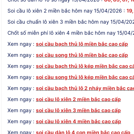
Soi cầu lô xiên 2 miền bắc hôm nay 15/04/2026 :
19,
Soi cầu chuẩn lô xiên 3 miền bắc hôm nay 15/04/20
Chốt số miễn phí lô xiên 4 miền bắc hôm nay 15/04
Xem ngay :
soi cầu bạch thủ lô miền bắc cao cấp
Xem ngay :
soi cầu song thủ lô miền bắc cao cấp
Xem ngay :
soi cầu bạch thủ lô kép miền bắc cao c
Xem ngay :
soi cầu song thủ lô kép miền bắc cao c
Xem ngay :
soi cầu bạch thủ lô 2 nháy miền bắc ca
Xem ngay :
soi cầu lô xiên 2 miền bắc cao cấp
Xem ngay :
soi cầu lô xiên 3 miền bắc cao cấp
Xem ngay :
soi cầu lô xiên 4 miền bắc cao cấp
Xem ngay :
soi cầu dàn lô 4 con miền bắc cao cấp