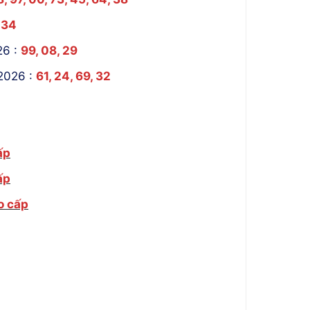
 34
26 :
99, 08, 29
/2026 :
61, 24, 69, 32
ấp
ấp
o cấp