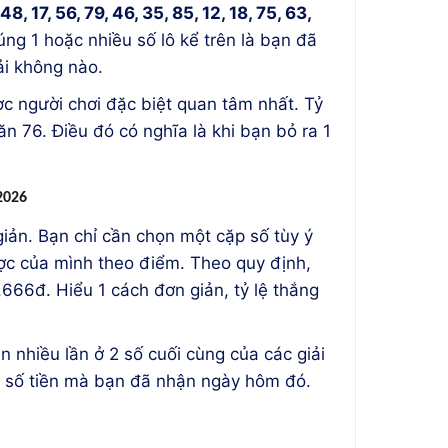
48, 17, 56, 79, 46, 35, 85, 12, 18, 75, 63,
ng 1 hoặc nhiều số lô kể trên là bạn đã
ải không nào.
ợc người chơi đặc biệt quan tâm nhất. Tỷ
ăn 76. Điều đó có nghĩa là khi bạn bỏ ra 1
2026
iản. Bạn chỉ cần chọn một cặp số tùy ý
ợc của mình theo điểm. Theo quy định,
.666đ. Hiểu 1 cách đơn giản, tỷ lệ thắng
n nhiều lần ở 2 số cuối cùng của các giải
 ra số tiền mà bạn đã nhận ngày hôm đó.