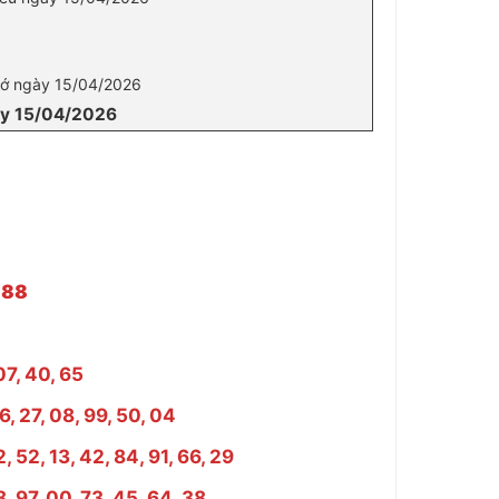
nhớ ngày 15/04/2026
gày 15/04/2026
 88
07, 40, 65
6, 27, 08, 99, 50, 04
, 52, 13, 42, 84, 91, 66, 29
8, 97, 00, 73, 45, 64, 38