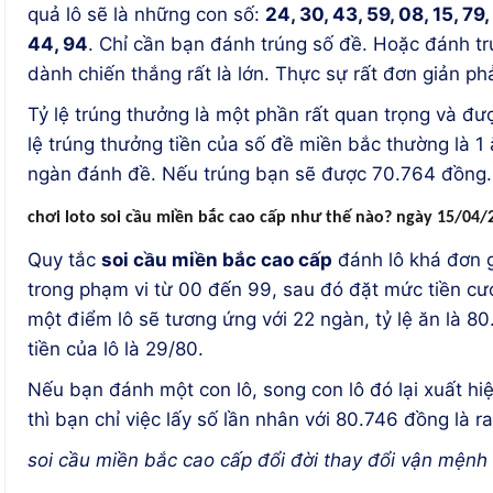
quả lô sẽ là những con số:
24, 30, 43, 59, 08, 15, 79, 
44, 94
. Chỉ cần bạn đánh trúng số đề. Hoặc đánh trú
dành chiến thắng rất là lớn. Thực sự rất đơn giản ph
Tỷ lệ trúng thưởng là một phần rất quan trọng và đư
lệ trúng thưởng tiền của số đề miền bắc thường là 1 
ngàn đánh đề. Nếu trúng bạn sẽ được 70.764 đồng.
chơi loto
soi cầu miền bắc cao cấp
như thế nào? ngày 15/04/
Quy tắc
soi cầu miền bắc cao cấp
đánh lô khá đơn g
trong phạm vi từ 00 đến 99, sau đó đặt mức tiền cư
một điểm lô sẽ tương ứng với 22 ngàn, tỷ lệ ăn là 80
tiền của lô là 29/80.
Nếu bạn đánh một con lô, song con lô đó lại xuất hiệ
thì bạn chỉ việc lấy số lần nhân với 80.746 đồng là
soi cầu miền bắc cao cấp đổi đời thay đổi vận mệnh