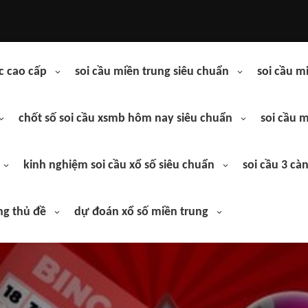
c cao cấp
soi cầu miền trung siêu chuẩn
soi cầu m
chốt số soi cầu xsmb hôm nay siêu chuẩn
soi cầu 
kinh nghiệm soi cầu xổ số siêu chuẩn
soi cầu 3 cà
ng thủ đề
dự đoán xổ số miền trung