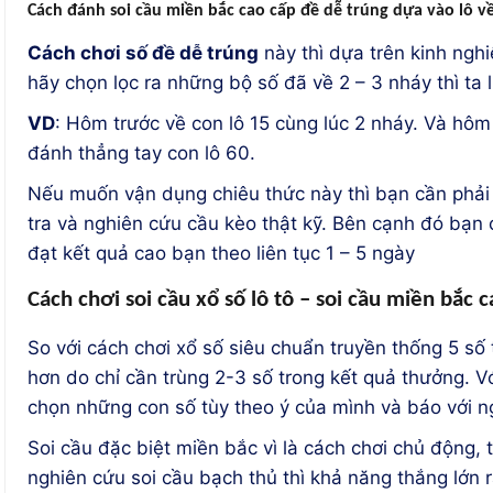
Cách đánh
soi cầu miền bắc cao cấp
đề dễ trúng dựa vào lô v
Cách chơi số đề dễ trúng
này thì dựa trên kinh ngh
hãy chọn lọc ra những bộ số đã về 2 – 3 nháy thì ta 
VD
: Hôm trước về con lô 15 cùng lúc 2 nháy. Và hôm s
đánh thẳng tay con lô 60.
Nếu muốn vận dụng chiêu thức này thì bạn cần phải 
tra và nghiên cứu cầu kèo thật kỹ. Bên cạnh đó bạn c
đạt kết quả cao bạn theo liên tục 1 – 5 ngày
Cách chơi soi cầu xổ số lô tô – soi cầu miền bắc
So với cách chơi xổ số siêu chuẩn truyền thống 5 số t
hơn do chỉ cần trùng 2-3 số trong kết quả thưởng. Vớ
chọn những con số tùy theo ý của mình và báo với ng
Soi cầu đặc biệt miền bắc vì là cách chơi chủ động,
nghiên cứu soi cầu bạch thủ thì khả năng thắng lớn r