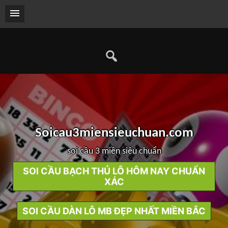
Skip
to
content
S
o
i
c
a
u
3
m
i
e
n
s
i
e
u
c
h
u
a
n
.
c
o
m
soi cầu 3 miền siêu chuẩn
SOI CẦU BẠCH THỦ LÔ HÔM NAY CHUẨN
XÁC
SOI CẦU DÀN LÔ MB ĐẸP NHẤT MIỀN BẮC