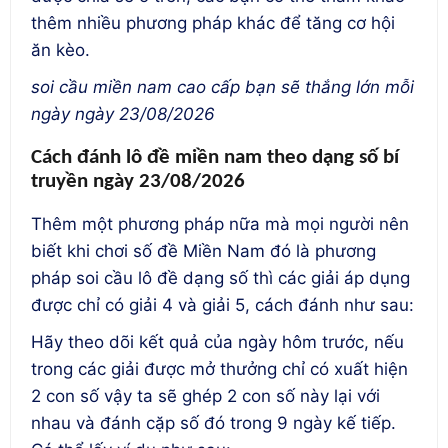
thêm nhiều phương pháp khác để tăng cơ hội
ăn kèo.
soi cầu miền nam cao cấp bạn sẽ thắng lớn mỗi
ngày ngày 23/08/2026
Cách đánh lô đề miền nam theo dạng số bí
truyền ngày 23/08/2026
Thêm một phương pháp nữa mà mọi người nên
biết khi chơi số đề Miền Nam đó là phương
pháp soi cầu lô đề dạng số thì các giải áp dụng
được chỉ có giải 4 và giải 5, cách đánh như sau:
Hãy theo dõi kết quả của ngày hôm trước, nếu
trong các giải được mở thưởng chỉ có xuất hiện
2 con số vậy ta sẽ ghép 2 con số này lại với
nhau và đánh cặp số đó trong 9 ngày kế tiếp.