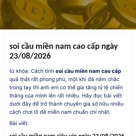
soi cầu miền nam cao cấp ngày
23/08/2026
từ khóa: Cách tính
soi cầu miền nam cao cấp
quả thật rất phong phú, một khi đã nắm chắc
trong tay thì anh em có thể gia tăng tỷ lệ chiến
thắng của mình lên rất nhiều. Hãy đọc bài viết
dưới đây để trở thành chuyên gia sở hữu nhiều
cách chơi lô đề miền nam chuẩn chỉ nhất.
Bài viết: