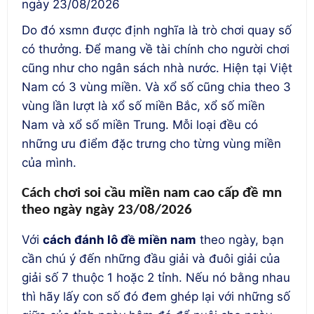
ngày 23/08/2026
Do đó xsmn được định nghĩa là trò chơi quay số
có thưởng. Để mang về tài chính cho người chơi
cũng như cho ngân sách nhà nước. Hiện tại Việt
Nam có 3 vùng miền. Và xổ số cũng chia theo 3
vùng lần lượt là xổ số miền Bắc, xổ số miền
Nam và xổ số miền Trung. Mỗi loại đều có
những ưu điểm đặc trưng cho từng vùng miền
của mình.
Cách chơi
soi cầu miền nam cao cấp đề mn
theo ngày ngày 23/08/2026
Với
cách đánh lô đề miền nam
theo ngày, bạn
cần chú ý đến những đầu giải và đuôi giải của
giải số 7 thuộc 1 hoặc 2 tỉnh. Nếu nó bằng nhau
thì hãy lấy con số đó đem ghép lại với những số