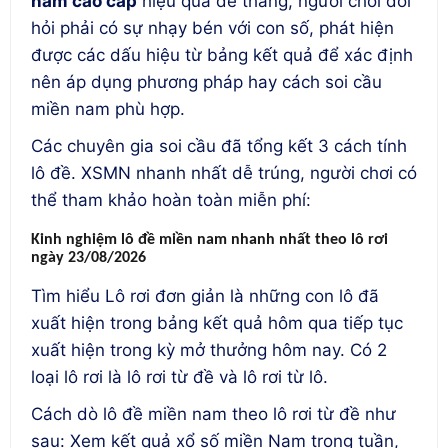
nam cao cấp
hiệu quả dễ thắng, người chơi đòi
hỏi phải có sự nhạy bén với con số, phát hiện
được các dấu hiệu từ bảng kết quả để xác định
nên áp dụng phương pháp hay cách soi cầu
miền nam phù hợp.
Các chuyên gia soi cầu đã tổng kết 3 cách tính
lô đề. XSMN nhanh nhất dễ trúng, người chơi có
thể tham khảo hoàn toàn miễn phí:
Kinh nghiệm lô đề miền nam nhanh nhất theo lô rơi
ngày 23/08/2026
Tìm hiểu Lô rơi đơn giản là những con lô đã
xuất hiện trong bảng kết quả hôm qua tiếp tục
xuất hiện trong kỳ mở thưởng hôm nay. Có 2
loại lô rơi là lô rơi từ đề và lô rơi từ lô.
Cách dò lô đề miền nam theo lô rơi từ đề như
sau: Xem kết quả xổ số miền Nam trong tuần,