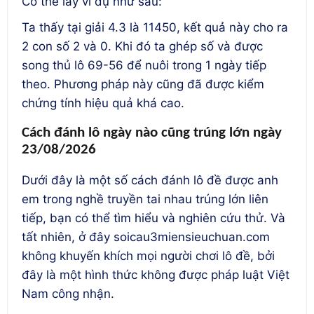
Có thể lấy ví dụ như sau:
Ta thấy tại giải 4.3 là 11450, kết quả này cho ra
2 con số 2 và 0. Khi đó ta ghép số và được
song thủ lô 69-56 để nuôi trong 1 ngày tiếp
theo. Phương pháp này cũng đã được kiểm
chứng tính hiệu quả khá cao.
Cách đánh lô ngày nào cũng trúng lớn ngày
23/08/2026
Dưới đây là một số cách đánh lô đề được anh
em trong nghề truyền tai nhau trúng lớn liên
tiếp, bạn có thể tìm hiểu và nghiên cứu thử. Và
tất nhiên, ở đây soicau3miensieuchuan.com
không khuyến khích mọi người chơi lô đề, bởi
đây là một hình thức không được pháp luật Việt
Nam công nhận.