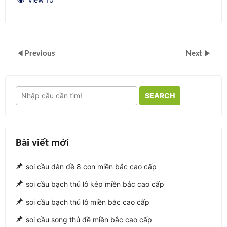
Previous
Next
SEARCH
Bài viết mới
soi cầu dàn đề 8 con miền bắc cao cấp
soi cầu bạch thủ lô kép miền bắc cao cấp
soi cầu bạch thủ lô miền bắc cao cấp
soi cầu song thủ đề miền bắc cao cấp