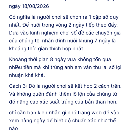
ngày 18/08/2026
Có nghĩa là người chơi sẽ chọn ra 1 cặp số duy
nhất. Để nuôi trong vòng 2 ngày tiếp theo đấy.
Dựa vào kinh nghiệm chơi số đề các chuyên gia
của chúng tôi nhận định nuôi khung 7 ngày là
khoảng thời gian thích hợp nhất.
Khoảng thời gian 8 ngày vừa không tốn quá
nhiều tiền mà khi trúng anh em vẫn thu lại số lợi
nhuận khá khá.
Cách 3: Đó là người chơi sẽ kết hợp 2 cách trên.
Và không quên đánh thêm lô lộn của chúng từ
đó nâng cao xác suất trúng của bản thân hơn.
chỉ cần bạn kiên nhẫn gi nhớ trang web để vào
xem hàng ngày để biết độ chuẩn xác như thế
nào