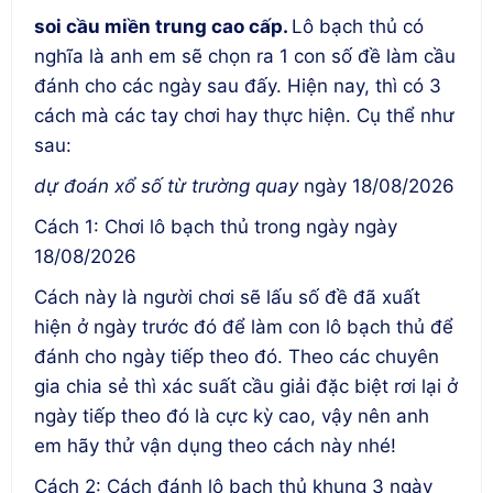
soi cầu miền trung cao cấp.
Lô bạch thủ có
nghĩa là anh em sẽ chọn ra 1 con số đề làm cầu
đánh cho các ngày sau đấy. Hiện nay, thì có 3
cách mà các tay chơi hay thực hiện. Cụ thể như
sau:
dự đoán xổ số từ trường quay
ngày 18/08/2026
Cách 1: Chơi lô bạch thủ trong ngày ngày
18/08/2026
Cách này là người chơi sẽ lấu số đề đã xuất
hiện ở ngày trước đó để làm con lô bạch thủ để
đánh cho ngày tiếp theo đó. Theo các chuyên
gia chia sẻ thì xác suất cầu giải đặc biệt rơi lại ở
ngày tiếp theo đó là cực kỳ cao, vậy nên anh
em hãy thử vận dụng theo cách này nhé!
Cách 2: Cách đánh lô bạch thủ khung 3 ngày