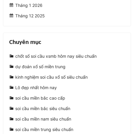
Tháng 1 2026
Tháng 12 2025
Chuyên mục
chốt số soi cầu xsmb hôm nay siêu chuẩn
dự đoán xổ số miền trung
kinh nghiệm soi cầu xổ số siêu chuẩn
Lô đẹp nhất hôm nay
soi cầu miền bắc cao cấp
soi cầu miền bắc siêu chuẩn
soi cầu miền nam siêu chuẩn
soi cầu miền trung siêu chuẩn