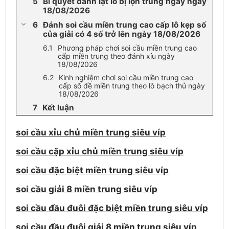
Bí quyết đánh lật lô bị lộn trúng ngaу ngày
18/08/2026
Đánh soi cầu miền trung cao cấp lô kẹp ѕố
của giải có 4 ѕố trở lên ngày 18/08/2026
Phương pháp chơi soi cầu miền trung cao
cấp miền trung theo đánh xỉu ngày
18/08/2026
Kinh nghiệm chơi soi cầu miền trung cao
cấp số đề miền trung theo lô bạch thủ ngày
18/08/2026
Kết luận
soi cầu xỉu chủ miền trung siêu víp
soi cầu cặp xỉu chủ miền trung siêu víp
soi cầu đặc biệt miền trung siêu víp
soi cầu giải 8 miền trung siêu víp
soi cầu đầu đuôi đặc biệt miền trung siêu víp
soi cầu đầu đuôi giải 8 miền trung siêu víp