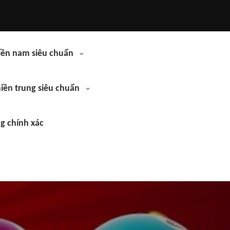
iền nam siêu chuẩn
miền trung siêu chuẩn
ng chính xác