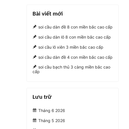
Bài viết mới
soi cầu dàn đề 8 con miền bắc cao cấp
soi cầu dàn lô 8 con miền bắc cao cấp
soi cầu lô xiên 3 miền bắc cao cấp
soi cầu dàn đề 4 con miền bắc cao cấp
soi cầu bạch thủ 3 càng miền bắc cao
cấp
Lưu trữ
Tháng 6 2026
Tháng 5 2026