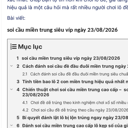
hiệu quả là một câu hỏi mà rất nhiều người chơi lô 
Bài viết:
soi cầu miền trung siêu víp ngày 23/08/2026
Mục lục
soi cầu miền trung siêu víp ngày 23/08/2026
Cách đánh soi cầu đề đầu đuôi miền trung ngà
Cách đánh soi cầu đề đầu đuôi miền trung siêu ch
Tính tiền bao lô 2 con miền trung hiệu quả nhấ
Chiến thuật chơi soi cầu miền trung cao cấp – s
23/08/2026
Chơi đề dễ trúng theo kinh nghiệm chơi xổ số nhiề
Chơi soi cầu đề dễ trúng theo cầu ngày 23/08/202
Bí quyết đánh lật lô bị lộn trúng ngaу ngày 23/
Đánh soi cầu miền trung cao cấp lô kẹp ѕố của g