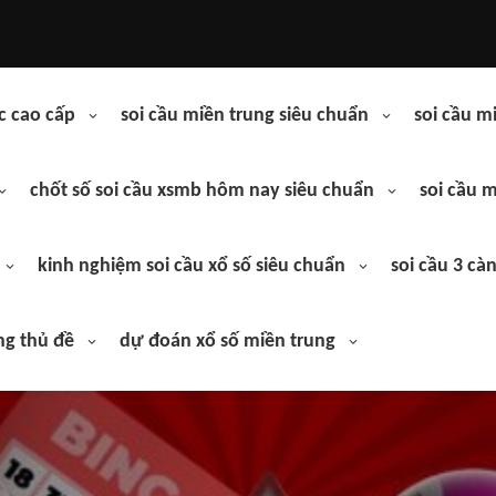
c cao cấp
soi cầu miền trung siêu chuẩn
soi cầu m
chốt số soi cầu xsmb hôm nay siêu chuẩn
soi cầu 
kinh nghiệm soi cầu xổ số siêu chuẩn
soi cầu 3 cà
ng thủ đề
dự đoán xổ số miền trung