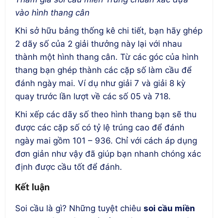
vào hình thang cân
Khi sở hữu bảng thống kê chi tiết, bạn hãy ghép
2 dãy số của 2 giải thưởng này lại với nhau
thành một hình thang cân. Từ các góc của hình
thang bạn ghép thành các cặp số làm cầu để
đánh ngày mai. Ví dụ như giải 7 và giải 8 kỳ
quay trước lần lượt về các số 05 và 718.
Khi xếp các dãy số theo hình thang bạn sẽ thu
được các cặp số có tỷ lệ trúng cao để đánh
ngày mai gồm 101 – 936. Chỉ với cách áp dụng
đơn giản như vậy đã giúp bạn nhanh chóng xác
định được cầu tốt để đánh.
Kết luận
Soi cầu là gì? Những tuyệt chiêu
soi cầu miền