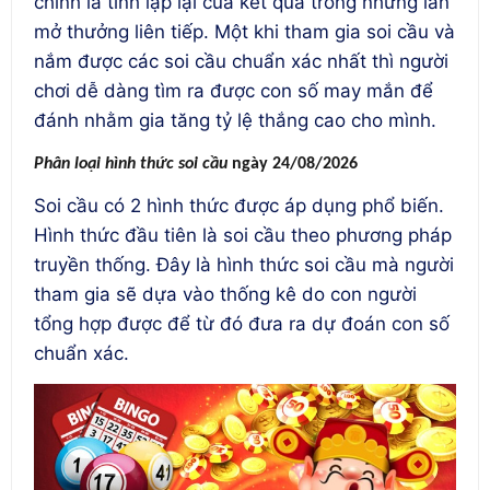
chính là tính lặp lại của két quả trong những lần
mở thưởng liên tiếp. Một khi tham gia soi cầu và
nắm được các soi cầu chuẩn xác nhất thì người
chơi dễ dàng tìm ra được con số may mắn để
đánh nhằm gia tăng tỷ lệ thắng cao cho mình.
Phân loại hình thức soi cầu
ngày 24/08/2026
Soi cầu có 2 hình thức được áp dụng phổ biến.
Hình thức đầu tiên là soi cầu theo phương pháp
truyền thống. Đây là hình thức soi cầu mà người
tham gia sẽ dựa vào thống kê do con người
tổng hợp được để từ đó đưa ra dự đoán con số
chuẩn xác.