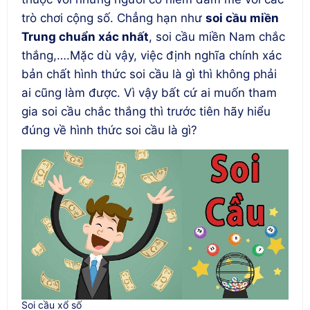
trò chơi cộng số. Chẳng hạn như
soi cầu miền
Trung chuẩn xác nhất
, soi cầu miền Nam chắc
thắng,….Mặc dù vậy, việc định nghĩa chính xác
bản chất hình thức soi cầu là gì thì không phải
ai cũng làm được. Vì vậy bất cứ ai muốn tham
gia soi cầu chắc thắng thì trước tiên hãy hiểu
đúng về hình thức soi cầu là gì?
Soi cầu xổ số