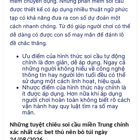
mềm chuyên dụng. Những phần mềm soi cầu
được thiết kế có áp dụng nhiều thuật ngữ phức
tạp có khả năng đưa ra con số dự đoán một
cách nhanh chóng. Từ đó giúp người chơi có thể
dễ dàng có được con số may mắn để đánh lô
đề chắc thắng.
Ưu điểm của hình thức soi cầu tự động
chính là đơn giản, dễ áp dụng. Ngay cả
những người không hiểu về công nghệ
thông tin hay người lớn tuổi đều có thể
sử dụng một cách linh hoạt, hiệu quả.
Nhược điểm của hình thức này chính là
ít được áp dụng. Hơn nữa khi áp dụng
người chơi hoàn toàn không biết rõ cách
vận hành hay quy luật tìm ra số may
mắn.
Những tuyệt chiêu soi cầu miền Trung chính
xác nhất các bet thủ nên bỏ túi ngày
24/08/2026