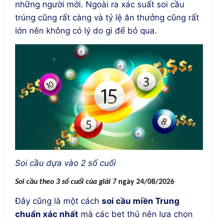
những người mới. Ngoài ra xác suất soi cầu
trúng cũng rất càng và tỷ lệ ăn thưởng cũng rất
lớn nên không có lý do gì để bỏ qua.
Soi cầu dựa vào 2 số cuối
Soi cầu theo 3 số cuối của giải 7
ngày 24/08/2026
Đây cũng là một cách
soi cầu miền Trung
chuẩn xác nhất
mà các bet thủ nên lựa chọn