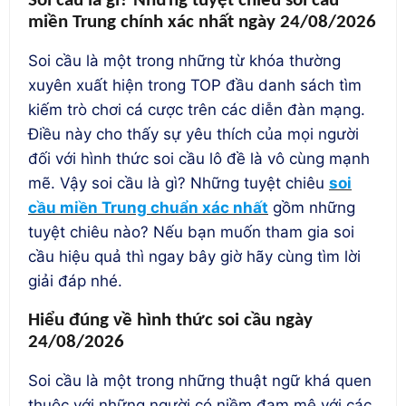
Soi cầu là gì? Những tuyệt chiêu soi cầu
miền Trung chính xác nhất ngày 24/08/2026
Soi cầu là một trong những từ khóa thường
xuyên xuất hiện trong TOP đầu danh sách tìm
kiếm trò chơi cá cược trên các diễn đàn mạng.
Điều này cho thấy sự yêu thích của mọi người
đối với hình thức soi cầu lô đề là vô cùng mạnh
mẽ. Vậy soi cầu là gì? Những tuyệt chiêu
soi
cầu miền Trung chuẩn xác nhất
gồm những
tuyệt chiêu nào? Nếu bạn muốn tham gia soi
cầu hiệu quả thì ngay bây giờ hãy cùng tìm lời
giải đáp nhé.
Hiểu đúng về hình thức soi cầu ngày
24/08/2026
Soi cầu là một trong những thuật ngữ khá quen
thuộc với những người có niềm đam mê với các