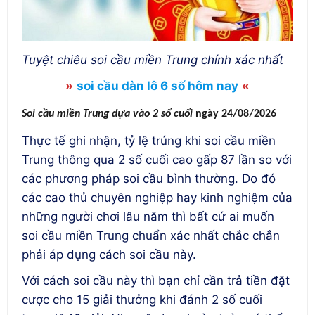
Tuyệt chiêu soi cầu miền Trung chính xác nhất
»
soi cầu dàn lô 6 số hôm nay
«
Soi cầu miền Trung dựa vào 2 số cuối
ngày 24/08/2026
Thực tế ghi nhận, tỷ lệ trúng khi soi cầu miền
Trung thông qua 2 số cuối cao gấp 87 lần so với
các phương pháp soi cầu bình thường. Do đó
các cao thủ chuyên nghiệp hay kinh nghiệm của
những người chơi lâu năm thì bất cứ ai muốn
soi cầu miền Trung chuẩn xác nhất chắc chắn
phải áp dụng cách soi cầu này.
Với cách soi cầu này thì bạn chỉ cần trả tiền đặt
cược cho 15 giải thưởng khi đánh 2 số cuối