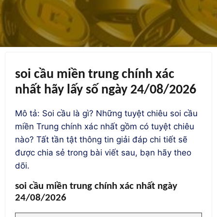
soi cầu miền trung chính xác
nhất hãy lấy số ngày 24/08/2026
Mô tả: Soi cầu là gì? Những tuyệt chiêu soi cầu
miền Trung chính xác nhất gồm có tuyệt chiêu
nào? Tất tần tật thông tin giải đáp chi tiết sẽ
được chia sẻ trong bài viết sau, bạn hãy theo
dõi.
soi cầu miền trung chính xác nhất ngày
24/08/2026