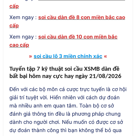
cấp
Xem ngay :
soi cầu dàn đề 8 con miền bắc cao
cấp
Xem ngay :
soi cầu dàn đề 10 con miền bắc
cao cấp
»
soi cầu lô 3 miền chính xác
«
Tuyển tập 7 kỹ thuật soi cầu XSMB dàn đề
bất bại hôm nay cực hay ngày 21/08/2026
Đến với các bộ môn cá cược trực tuyến là cơ hội
giải trí tuyệt vời. Hiển nhiên với cách dự đoán
mà nhiều anh em quan tâm. Toàn bộ cơ sở
đánh giá thông tin đều là phương pháp chung
dành cho người chơi. Nếu muốn có được cơ sở
dự đoán thành công thì bạn không thể bỏ qua