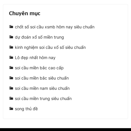
Chuyên mục
chốt số soi cầu xsmb hôm nay siêu chuẩn
dự đoán xổ số miền trung
kinh nghiệm soi cầu xổ số siêu chuẩn
Lô đẹp nhất hôm nay
soi cầu miền bắc cao cấp
soi cầu miền bắc siêu chuẩn
soi cầu miền nam siêu chuẩn
soi cầu miền trung siêu chuẩn
song thủ đề