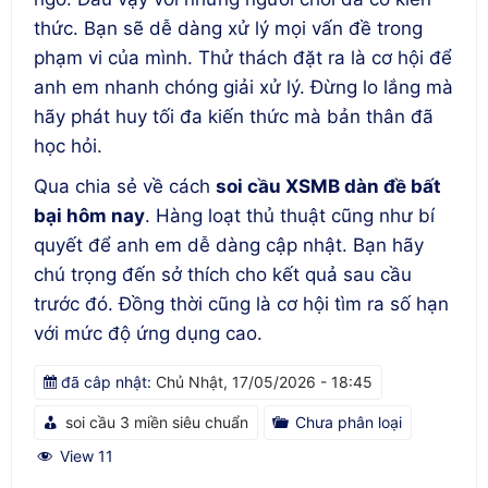
thức. Bạn sẽ dễ dàng xử lý mọi vấn đề trong
phạm vi của mình. Thử thách đặt ra là cơ hội để
anh em nhanh chóng giải xử lý. Đừng lo lắng mà
hãy phát huy tối đa kiến thức mà bản thân đã
học hỏi.
Qua chia sẻ về cách
soi cầu XSMB dàn đề bất
bại hôm nay
. Hàng loạt thủ thuật cũng như bí
quyết để anh em dễ dàng cập nhật. Bạn hãy
chú trọng đến sở thích cho kết quả sau cầu
trước đó. Đồng thời cũng là cơ hội tìm ra số hạn
với mức độ ứng dụng cao.
đã câp nhật:
Chủ Nhật, 17/05/2026 - 18:45
soi cầu 3 miền siêu chuẩn
Chưa phân loại
View 11