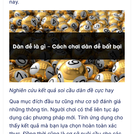
nay.
Nghiên cứu kết quả soi cầu dàn đề cực hay
Qua mục đích đầu tư cũng như cơ sở đánh giá
những thông tin. Người chơi có thể liên tục áp
dụng các phương pháp mới. Tính ứng dụng cho
thấy kết quả mà bạn lựa chọn hoàn toàn xác
thực. Đồng thời cũng là cơ sở nuôi cầu cho các