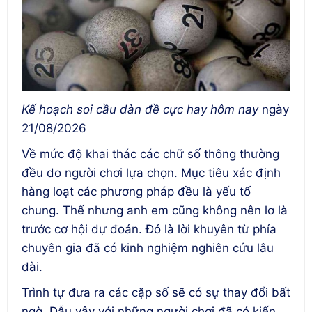
Kế hoạch soi cầu dàn đề cực hay hôm nay
ngày
21/08/2026
Về mức độ khai thác các chữ số thông thường
đều do người chơi lựa chọn. Mục tiêu xác định
hàng loạt các phương pháp đều là yếu tố
chung. Thế nhưng anh em cũng không nên lơ là
trước cơ hội dự đoán. Đó là lời khuyên từ phía
chuyên gia đã có kinh nghiệm nghiên cứu lâu
dài.
Trình tự đưa ra các cặp số sẽ có sự thay đổi bất
ngờ. Dẫu vậy với những người chơi đã có kiến