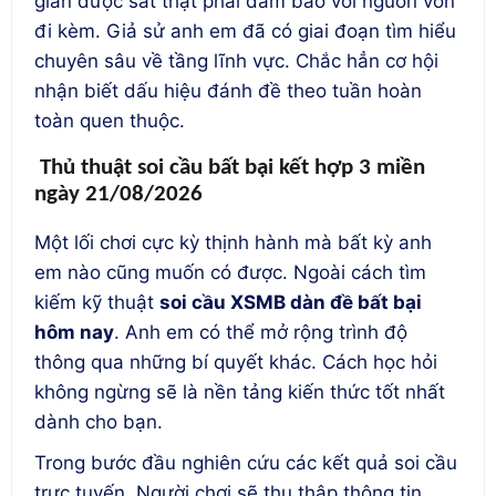
gian được sát thật phải đảm bảo với nguồn vốn
đi kèm. Giả sử anh em đã có giai đoạn tìm hiểu
chuyên sâu về tầng lĩnh vực. Chắc hẳn cơ hội
nhận biết dấu hiệu đánh đề theo tuần hoàn
toàn quen thuộc.
Thủ thuật soi cầu bất bại kết hợp 3 miền
ngày 21/08/2026
Một lối chơi cực kỳ thịnh hành mà bất kỳ anh
em nào cũng muốn có được. Ngoài cách tìm
kiếm kỹ thuật
soi cầu XSMB dàn đề bất bại
hôm nay
. Anh em có thể mở rộng trình độ
thông qua những bí quyết khác. Cách học hỏi
không ngừng sẽ là nền tảng kiến thức tốt nhất
dành cho bạn.
Trong bước đầu nghiên cứu các kết quả soi cầu
trực tuyến. Người chơi sẽ thu thập thông tin