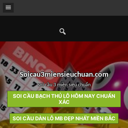
Skip
to
content
S
o
i
c
a
u
3
m
i
e
n
s
i
e
u
c
h
u
a
n
.
c
o
m
soi cầu 3 miền siêu chuẩn
SOI CẦU BẠCH THỦ LÔ HÔM NAY CHUẨN
XÁC
SOI CẦU DÀN LÔ MB ĐẸP NHẤT MIỀN BẮC