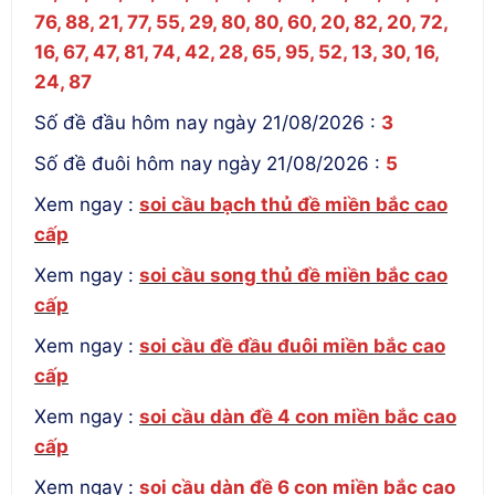
76, 88, 21, 77, 55, 29, 80, 80, 60, 20, 82, 20, 72,
16, 67, 47, 81, 74, 42, 28, 65, 95, 52, 13, 30, 16,
24, 87
Số đề đầu hôm nay ngày 21/08/2026 :
3
Số đề đuôi hôm nay ngày 21/08/2026 :
5
Xem ngay :
soi cầu bạch thủ đề miền bắc cao
cấp
Xem ngay :
soi cầu song thủ đề miền bắc cao
cấp
Xem ngay :
soi cầu đề đầu đuôi miền bắc cao
cấp
Xem ngay :
soi cầu dàn đề 4 con miền bắc cao
cấp
Xem ngay :
soi cầu dàn đề 6 con miền bắc cao