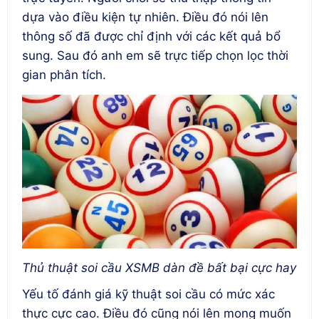
dựa vào điều kiện tự nhiên. Điều đó nói lên
thông số đã được chỉ định với các kết quả bổ
sung. Sau đó anh em sẽ trực tiếp chọn lọc thời
gian phân tích.
Thủ thuật soi cầu XSMB dàn đề bất bại cực hay
Yếu tố đánh giá kỹ thuật soi cầu có mức xác
thực cực cao. Điều đó cũng nói lên mong muốn