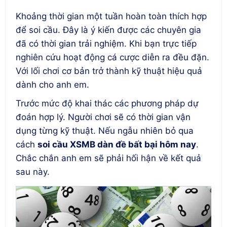
Khoảng thời gian một tuần hoàn toàn thích hợp
để soi cầu. Đây là ý kiến được các chuyên gia
đã có thời gian trải nghiệm. Khi bạn trực tiếp
nghiên cứu hoạt động cá cược diễn ra đều đặn.
Với lối chơi cơ bản trở thành kỹ thuật hiệu quả
dành cho anh em.
Trước mức độ khai thác các phương pháp dự
đoán hợp lý. Người chơi sẽ có thời gian vận
dụng từng kỹ thuật. Nếu ngẫu nhiên bỏ qua
cách
soi cầu XSMB dàn đề bất bại hôm nay
.
Chắc chắn anh em sẽ phải hối hận về kết quả
sau này.