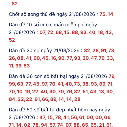
:
82
Chốt số song thủ đề ngày 21/08/2026 :
75, 14
Dàn đề 10 số cực chuẩn miễn phí ngày
21/08/2026 :
07, 72, 68, 15, 88, 93, 40, 18, 43,
52
Dàn đề 20 số ngày 21/08/2026 :
32, 28, 91, 73,
26, 08, 41, 60, 45, 16, 90, 77, 93, 29, 47, 79, 33,
11, 39, 53
Dàn đề 36 con số bất bại ngày 21/08/2026
79,
99, 63, 77, 45, 97, 70, 41, 40, 73, 38, 93, 69, 71,
70, 10, 19, 22, 40, 90, 70, 76, 32, 51, 43, 13, 30,
84, 22, 22, 91, 66, 89, 14, 14, 28
Dàn đề 50 số bất tử đẹp nhất hôm nay ngày
21/08/2026 :
47, 15, 78, 41, 56, 61, 00, 00, 06,
71, 14, 02, 78, 94, 57, 74, 07, 88, 65, 65, 21, 61,