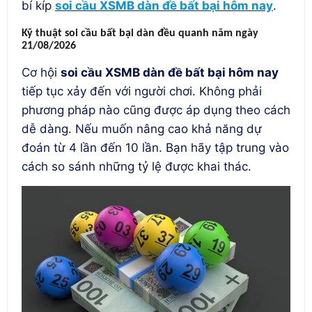
bí kíp
soi cầu XSMB dàn đề bất bại hôm nay
.
Kỹ thuật soi cầu bất bại dàn đều quanh năm ngày
21/08/2026
Cơ hội
soi cầu XSMB dàn đề bất bại hôm nay
tiếp tục xảy đến với người chơi. Không phải
phương pháp nào cũng được áp dụng theo cách
dễ dàng. Nếu muốn nâng cao khả năng dự
đoán từ 4 lần đến 10 lần. Bạn hãy tập trung vào
cách so sánh những tỷ lệ được khai thác.