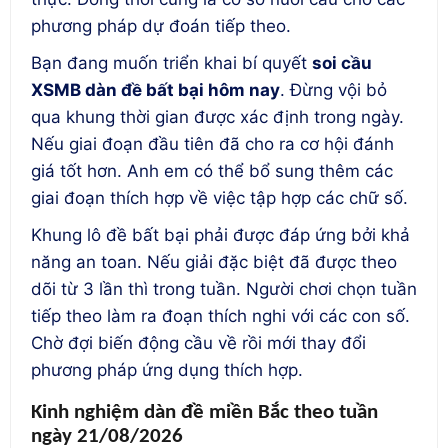
phương pháp dự đoán tiếp theo.
Bạn đang muốn triển khai bí quyết
soi cầu
XSMB dàn đề bất bại hôm nay
. Đừng vội bỏ
qua khung thời gian được xác định trong ngày.
Nếu giai đoạn đầu tiên đã cho ra cơ hội đánh
giá tốt hơn. Anh em có thể bổ sung thêm các
giai đoạn thích hợp về việc tập hợp các chữ số.
Khung lô đề bất bại phải được đáp ứng bởi khả
năng an toan. Nếu giải đặc biệt đã được theo
dõi từ 3 lần thì trong tuần. Người chơi chọn tuần
tiếp theo làm ra đoạn thích nghi với các con số.
Chờ đợi biến động cầu về rồi mới thay đổi
phương pháp ứng dụng thích hợp.
Kinh nghiệm dàn đề miền Bắc theo tuần
ngày 21/08/2026