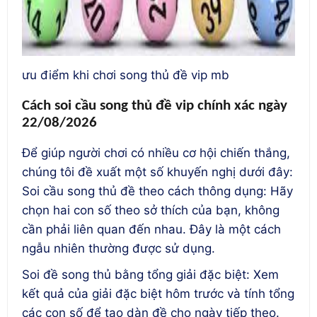
ưu điểm khi chơi song thủ đề vip mb
Cách soi cầu song thủ đề vip chính xác ngày
22/08/2026
Để giúp người chơi có nhiều cơ hội chiến thắng,
chúng tôi đề xuất một số khuyến nghị dưới đây:
Soi cầu song thủ đề theo cách thông dụng: Hãy
chọn hai con số theo sở thích của bạn, không
cần phải liên quan đến nhau. Đây là một cách
ngẫu nhiên thường được sử dụng.
Soi đề song thủ bằng tổng giải đặc biệt: Xem
kết quả của giải đặc biệt hôm trước và tính tổng
các con số để tạo dàn đề cho ngày tiếp theo.