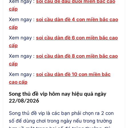
Xem ngay :
soi cầu đề đầu đuôi miền bắc cao
cấp
Xem ngay :
soi cầu dàn đề 4 con miền bắc cao
cấp
Xem ngay :
soi cầu dàn đề 6 con miền bắc cao
cấp
Xem ngay :
soi cầu dàn đề 8 con miền bắc cao
cấp
Xem ngay :
soi cầu dàn đề 10 con miền bắc
cao cấp
Song thủ đề vip hôm nay hiệu quả ngày
22/08/2026
Song thủ đề vip là các bạn phải chọn ra 2 con
số để dùng chơi trong ngày nếu trong trường