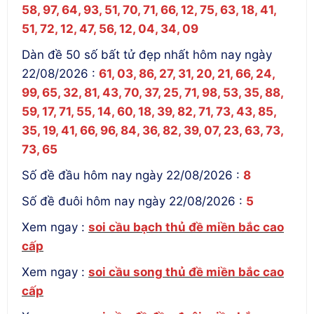
58, 97, 64, 93, 51, 70, 71, 66, 12, 75, 63, 18, 41,
51, 72, 12, 47, 56, 12, 04, 34, 09
Dàn đề 50 số bất tử đẹp nhất hôm nay ngày
22/08/2026 :
61, 03, 86, 27, 31, 20, 21, 66, 24,
99, 65, 32, 81, 43, 70, 37, 25, 71, 98, 53, 35, 88,
59, 17, 71, 55, 14, 60, 18, 39, 82, 71, 73, 43, 85,
35, 19, 41, 66, 96, 84, 36, 82, 39, 07, 23, 63, 73,
73, 65
Số đề đầu hôm nay ngày 22/08/2026 :
8
Số đề đuôi hôm nay ngày 22/08/2026 :
5
Xem ngay :
soi cầu bạch thủ đề miền bắc cao
cấp
Xem ngay :
soi cầu song thủ đề miền bắc cao
cấp