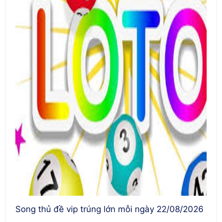
Song thủ đề vip trúng lớn mỗi ngày 22/08/2026