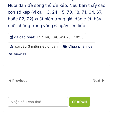
Nuôi dàn đề song thủ đề kép: Nếu bạn thấy các
con số kép (ví dụ: 13, 24, 15, 70, 18, 71, 64, 67,
hoặc 02, 22) xuất hiện trong giải đặc biệt, hãy
nuôi chúng trong vòng 6 ngày liên tiếp.
đã câp nhật:
Thứ Hai, 18/05/2026 - 18:36
soi cầu 3 miền siêu chuẩn
Chưa phân loại
View 11
Previous
Next
SEARCH