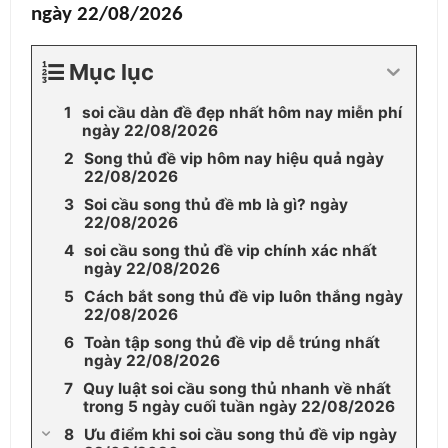
ngày 22/08/2026
Mục lục
soi cầu dàn đề đẹp nhất hôm nay miễn phí
ngày 22/08/2026
Song thủ đề vip hôm nay hiệu quả ngày
22/08/2026
Soi cầu song thủ đề mb là gì? ngày
22/08/2026
soi cầu song thủ đề vip chính xác nhất
ngày 22/08/2026
Cách bắt song thủ đề vip luôn thắng ngày
22/08/2026
Toàn tập song thủ đề vip dễ trúng nhất
ngày 22/08/2026
Quy luật soi cầu song thủ nhanh về nhất
trong 5 ngày cuối tuần ngày 22/08/2026
Ưu điểm khi soi cầu song thủ đề vip ngày