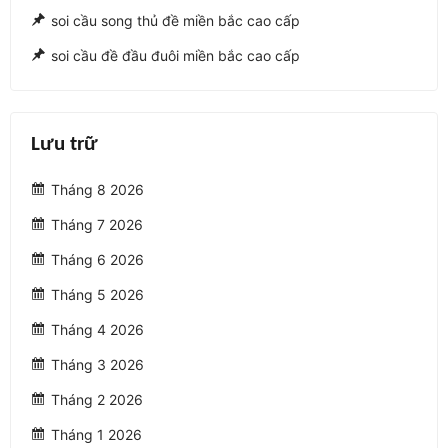
soi cầu song thủ đề miền bắc cao cấp
to
soi cầu đề đầu đuôi miền bắc cao cấp
Lưu trữ
Tháng 8 2026
Tháng 7 2026
Tháng 6 2026
Tháng 5 2026
Tháng 4 2026
Tháng 3 2026
Tháng 2 2026
Tháng 1 2026