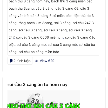
bạch thủ 3 càng hôm nay
,
bạch thủ 3 càng miền bắc
,
bach thu 3cang
,
cầu 3 càng
,
cầu 3 càng đề
,
cầu 3
càng vào bờ
,
dàn 3 càng 6 số miền bắc
,
độc thủ de 3
càng
,
rồng bạch kim 3cang
,
soi 3 càng
,
soi cầu 247 3
càng
,
soi cầu 3 càng
,
soi cau 3 cang
,
soi cầu 3 càng
247
,
soi cầu 3 càng 6666 miễn phí
,
soi cầu 3 càng đặc
biệt
,
soi cầu 3 càng mb
,
soi cau 3 cang mb
,
soi cầu ba
càng
,
soi cầu ba càng miền bắc
ở
2 bình luận
View 629
soi
cầu
3
soi cầu 3 càng ăn to hôm nay
càng
247
chuyên