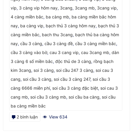
vip
,
3 càng vip hôm nay
,
3cang
,
3cang mb
,
3cang vip
,
4 càng miền bắc
,
ba càng mb
,
ba càng miền bắc hôm
nay
,
ba càng vip
,
bạch thủ 3 càng hôm nay
,
bạch thủ 3
càng miền bắc
,
bach thu 3cang
,
bạch thủ ba càng hôm
nay
,
cầu 3 càng
,
cầu 3 càng đề
,
cầu 3 càng miền bắc
,
cầu 3 càng vào bờ
,
cau 3 cang vip
,
cau 3cang mb
,
dàn
3 càng 6 số miền bắc
,
độc thủ de 3 càng
,
rồng bạch
kim 3cang
,
soi 3 càng
,
soi cầu 247 3 càng
,
soi cau 3
cang
,
soi cầu 3 càng
,
soi cầu 3 càng 247
,
soi cầu 3
càng 6666 miễn phí
,
soi cầu 3 càng đặc biệt
,
soi cau 3
cang mb
,
soi cầu 3 càng mb
,
soi cầu ba càng
,
soi cầu
ba càng miền bắc
ở
2 bình luận
View 634
soi