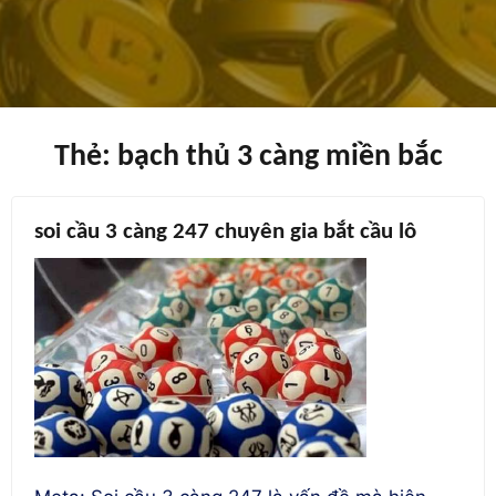
Thẻ:
bạch thủ 3 càng miền bắc
soi cầu 3 càng 247 chuyên gia bắt cầu lô