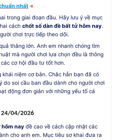
 chuẩn nhất
«
ai trong giai đoạn đầu. Hãy lưu ý về mục
khai cách
chốt số dàn đề bất tử hôm nay
.
gười chơi trực tiếp theo dõi.
 quả thắng lớn. Anh em nhanh chóng tìm
thuật mà người chơi lựa chọn đều là thông
các cơ hội đầu tư tốt hơn.
g khái niệm cơ bản. Chắc hẳn bạn đã có
ý do soi cầu ban đầu dành cho người chơi
ạt động đơn giản với những yếu tố cá
y 24/04/2026
ử hôm nay
đề cao về cách cập nhật các
ành cho anh em. Mục tiêu sơ khai đưa ra