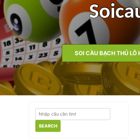
S
o
i
c
a
SOI CẦU BẠCH THỦ LÔ
SEARCH