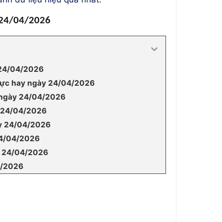
 24/04/2026
 24/04/2026
 cực hay ngày 24/04/2026
ề ngày 24/04/2026
y 24/04/2026
ày 24/04/2026
24/04/2026
ày 24/04/2026
4/2026