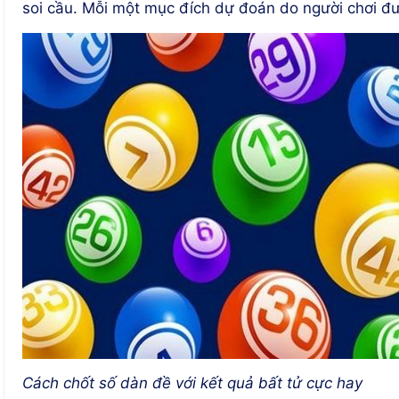
soi cầu. Mỗi một mục đích dự đoán do người chơi đ
Cách chốt số dàn đề với kết quả bất tử cực hay