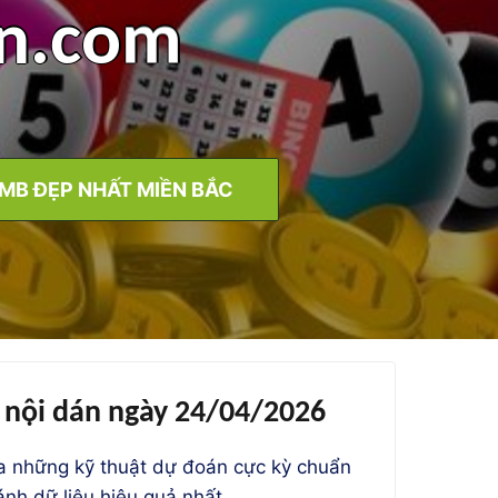
n
.
c
o
m
 MB ĐẸP NHẤT MIỀN BẮC
ừ nội dán ngày 24/04/2026
 những kỹ thuật dự đoán cực kỳ chuẩn
nh dữ liệu hiệu quả nhất.