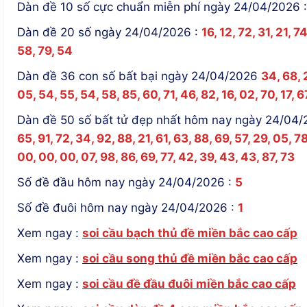
Dàn đề 10 số cực chuẩn miễn phí ngày 24/04/2026 
Dàn đề 20 số ngày 24/04/2026 :
16, 12, 72, 31, 21, 7
58, 79, 54
Dàn đề 36 con số bất bại ngày 24/04/2026
34, 68, 
05, 54, 55, 54, 58, 85, 60, 71, 46, 82, 16, 02, 70, 17, 6
Dàn đề 50 số bất tử đẹp nhất hôm nay ngày 24/04/
65, 91, 72, 34, 92, 88, 21, 61, 63, 88, 69, 57, 29, 05, 78
00, 00, 00, 07, 98, 86, 69, 77, 42, 39, 43, 43, 87, 73
Số đề đầu hôm nay ngày 24/04/2026 :
5
Số đề đuôi hôm nay ngày 24/04/2026 :
1
Xem ngay :
soi cầu bạch thủ đề miền bắc cao cấp
Xem ngay :
soi cầu song thủ đề miền bắc cao cấp
Xem ngay :
soi cầu đề đầu đuôi miền bắc cao cấp