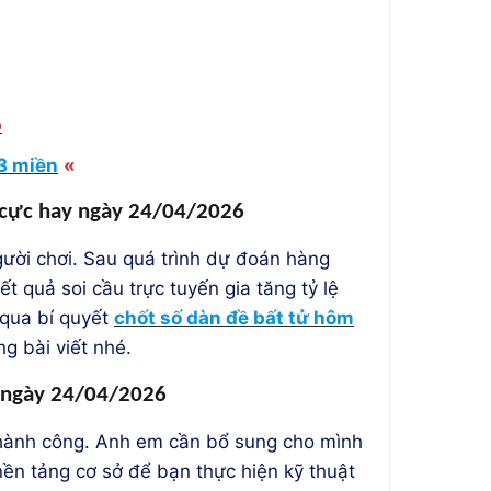
p
 3 miền
«
c cực hay ngày 24/04/2026
gười chơi. Sau quá trình dự đoán hàng
 quả soi cầu trực tuyến gia tăng tỷ lệ
 qua bí quyết
chốt số dàn đề bất tử hôm
ng bài viết nhé.
ề ngày 24/04/2026
 thành công. Anh em cần bổ sung cho mình
nền tảng cơ sở để bạn thực hiện kỹ thuật