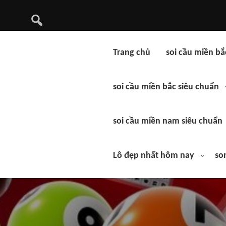
Skip
to
content
Trang chủ
soi cầu miền bắ
soi cầu miền bắc siêu chuẩn
soi cầu miền nam siêu chuẩn
Lô đẹp nhất hôm nay
so